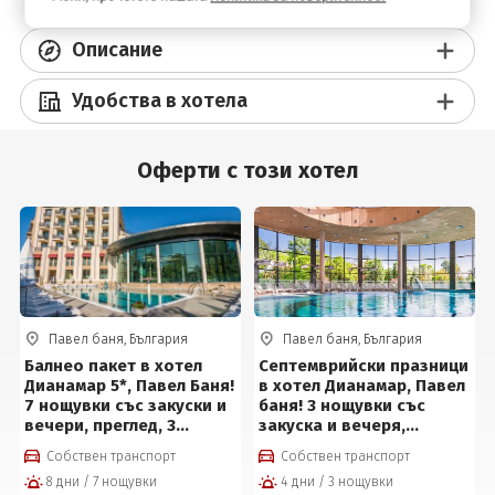
Описание
Удобства в хотела
Оферти с този хотел
Павел баня, България
Павел баня, България
Балнео пакет в хотел
Септемврийски празници
Дианамар 5*, Павел Баня!
в хотел Дианамар, Павел
7 нощувки със закуски и
баня! 3 нощувки със
вечери, преглед, 3
закуска и вечеря,
процедури на ден,
вътрешен и външен
Собствен транспорт
Собствен транспорт
външен и вътрешен
басейн + СПА център на
8 дни / 7 нощувки
4 дни / 3 нощувки
минерален басейн,
цени от 282 € на човек