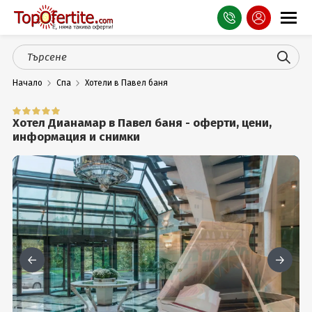
Оферти
Начало
Спа
Хотели в Павел баня
СПА
Планина
Хотел Дианамар в Павел баня - оферти, цени,
информация и снимки
Море
Чужбина
Празници
Турция
Гърция
Услуги