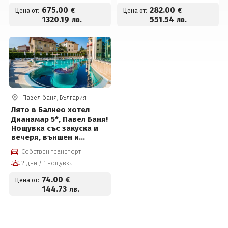
джакузи и Уелнес пакет
675
.00
282
.00
€
€
Цена от:
Цена от:
1320
.19
551
.54
лв.
лв.
Павел баня, България
Лято в Балнео хотел
Дианамар 5*, Павел Баня!
Нощувка със закуска и
вечеря, външен и
вътрешен минерален
Собствен транспорт
басейн, джакузи и
2 дни / 1 нощувка
Уелнес пакет за 74 € на
човек
74
.00
€
Цена от:
144
.73
лв.