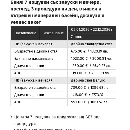
Баня! 7 нощувки със закуски и вечери,
преглед, 3 процедури на ден, външен и
вътрешен минерален басейн, джакузи и
Уелнес пакет
02.01.2026 - 22.12.2026 г
Настаняване
Изхранване
7 нощ.
НВ (закуска и вечеря)
двойна стандартна стая
Възрастен в двойна стая
675
.00
€ / 1320
.19
лв.
Единично настаняване
1023
.00
€ / 2000
.81
лв.
Двама възрастни
1350
.00
€ / 2640
.37
лв.
ADL
1193
.00
€ / 2333
.31
лв.
НВ (закуска и вечеря)
двойна стая Делукс
Възрастен в двойна стая
709
.00
€ / 1386
.68
лв.
Двама възрастни
1418
.00
€ / 2773
.37
лв.
ADL
553
.00
€ / 1081
.57
лв.
Цена за 7 нощувки за придружаващ БЕЗ вкл.
процедури: