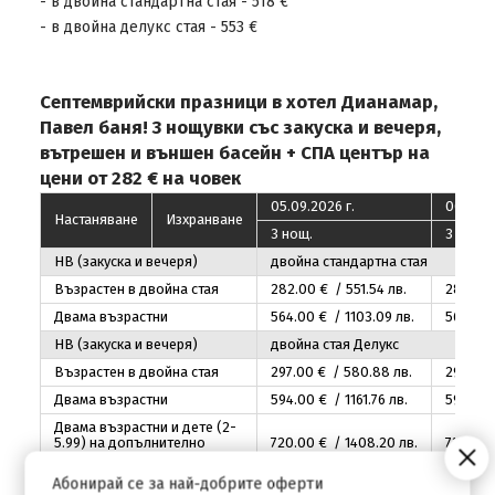
- в двойна стандартна стая - 518 €
- в двойна делукс стая - 553 €
Септемврийски празници в хотел Дианамар,
Павел баня! 3 нощувки със закуска и вечеря,
вътрешен и външен басейн + СПА център на
цени от 282 € на човек
05.09.2026 г.
06.09.2
Настаняване
Изхранване
3 нощ.
3 нощ.
НВ (закуска и вечеря)
двойна стандартна стая
Възрастен в двойна стая
282
.00
€ / 551
.54
лв.
282
.00
Двама възрастни
564
.00
€ / 1103
.09
лв.
564
.00
НВ (закуска и вечеря)
двойна стая Делукс
Възрастен в двойна стая
297
.00
€ / 580
.88
лв.
297
.00
Двама възрастни
594
.00
€ / 1161
.76
лв.
594
.00
Двама възрастни и дете (2-
5.99) на допълнително
720
.00
€ / 1408
.20
лв.
720
.00
легло
Абонирай се за най-добрите оферти
Двама възрастни и дете (6-