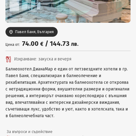
Вход
Павел баня, България
74
.00
/
144
.73
€
лв.
Цена от:
Изхранване: закуска и вечеря
Балнеохотел ДианаМар e един от петзвездните хотели в гр.
Павел Баня, специализиран в балнеолечение и
рехабилитация. Архитектурата на балнеохотела се откроява
с нетрадиционни форми, внушителни размери и оригинални
решения, а интериорът очаквано кореспондира с външния
вид, впечатлявайки с интересни дизайнерски виждания,
съчетаващи лукс, удобство и уют, както в хотелската, така и
в балнеолечебната част.
За въпроси и съдействие