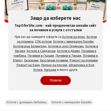
Защо да изберете нас
TopOfertite.com - най-предпочитан онлайн сайт
за почивки и услуги с отстъпки
При нас ще намерите оферти за
Хотели на море
,
Хотели
на планина
,
СПА хотели
,
Хотели с минерален басейн
,
Хотели във Велинград
,
Хотели в село Огняново
,
Хотели в
Хисаря
,
Хотели в Сандански
,
Хотели в Девин
,
Почивки в
чужбина
,
Почивки в Гърция
,
Почивки в Турция
,
Почивки в
Египет
,
Екскурзии
,
Екзотични почивки
,
Ремонт на покриви
,
Ремонт на баня
,
Лепене на плочки
,
Шпакловка и боя
,
Услуги
,
Награди
и много други.
Повече
Хотели с домашен любимец
Хотели с минерален басейн