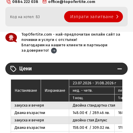
0884 222 038
office@topofertite.com
Изпрати запитване
Код на хотел: 83
TopOfertite.com - най-предпочитан онлайн сайт за
почивки и услуги с отстъпки!
Благодарим на нашите клиенти и партньори
за доверието!
Цени
23.07.2026 - 31.08.2026 г
Настаняване
Изхранване
нед. - четв.
пeт. - съ
1 нощ.
1 нощ.
закуска и вечеря
Двойна стандартна стая
Двама възрастни
148
.00
€ / 289
.46
лв.
168
.00
€
закуска и вечеря
двойна стая Делукс
Двама възрастни
158
.00
€ / 309
.02
лв.
178
.00
€