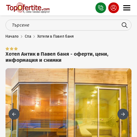
Оферти
Начало
Спа
Хотели в Павел баня
СПА
Планина
Хотел Антик в Павел баня - оферти, цени,
информация и снимки
Море
Чужбина
Празници
Турция
Гърция
Услуги