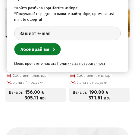
*Който разбира TopOfertite избира!
*Получавайте редовно нашите най-добри, промо и last
minute оферти!
Павел баня, България
Павел баня, България
Хотел Антик, Павел баня!
Хотел Антик, Павел баня!
4 нощувки със закуски,
5 нощувки със закуски,
вечери и басейн на цени
вечери и басейн
Моля, прочетете нашата
Политика за поверителност
от 156 € на човек
Собствен транспорт
Собствен транспорт
5 дни / 4 нощувки
6 дни / 5 нощувки
156
.00
190
.00
€
€
Цена от:
Цена от:
305
.11
371
.61
лв.
лв.