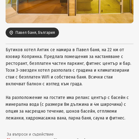
Вход
Павел баня, България
Бутиков хотел Антик се намира в Павел баня, на 22 км от
язовир Копринка. Предлага помещения за настаняване с
ресторант, безплатен частен паркинг, фитнес център и бар.
Този 3-звезден хотел разполага с градина и климатизирани
стаи с безплатен WiFi и собствена баня. Всички стаи
включват балкон с изглед към града.
На разположение на гостите има релакс център с басейн с
минерална вода (с размери 8м дължина и 4м широчина) с
опция за насрещно течение, шоков басейн, отпляеми
лежанки, хидромасажна вана, парна баня, сауна и фитнес.
За въпроси и съдействие