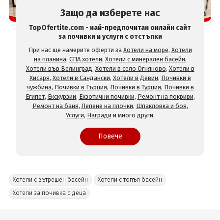
Защо да изберете нас
TopOfertite.com - най-предпочитан онлайн сайт
за почивки и услуги с отстъпки
При нас ще намерите оферти за
Хотели на море
,
Хотели
на планина
,
СПА хотели
,
Хотели с минерален басейн
,
Хотели във Велинград
,
Хотели в село Огняново
,
Хотели в
Хисаря
,
Хотели в Сандански
,
Хотели в Девин
,
Почивки в
чужбина
,
Почивки в Гърция
,
Почивки в Турция
,
Почивки в
Египет
,
Екскурзии
,
Екзотични почивки
,
Ремонт на покриви
,
Ремонт на баня
,
Лепене на плочки
,
Шпакловка и боя
,
Услуги
,
Награди
и много други.
Повече
Хотели с вътрешен басейн
Хотели с топъл басейн
Хотели за почивка с деца