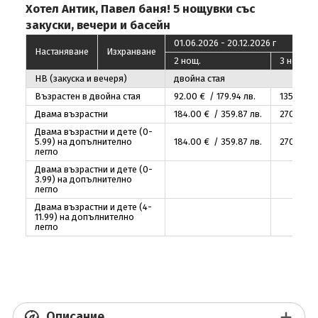
Хотел Антик, Павел баня! 5 нощувки със
закуски, вечери и басейн
01.06.2026 - 20.12.2026 г
Настаняване
Изхранване
2 нощ.
3 нощ.
НВ (закуска и вечеря)
двойна стая
Възрастен в двойна стая
92
.00
€ / 179
.94
лв.
135
.00
€ 
Двама възрастни
184
.00
€ / 359
.87
лв.
270
.00
€ 
Двама възрастни и дете (0-
5.99) на допълнително
184
.00
€ / 359
.87
лв.
270
.00
€ 
легло
Двама възрастни и дете (0-
3.99) на допълнително
легло
Двама възрастни и дете (4-
11.99) на допълнително
легло
Описание