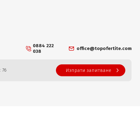
0884 222
office@topofertite.com
038
: 76
Изпрати запитване