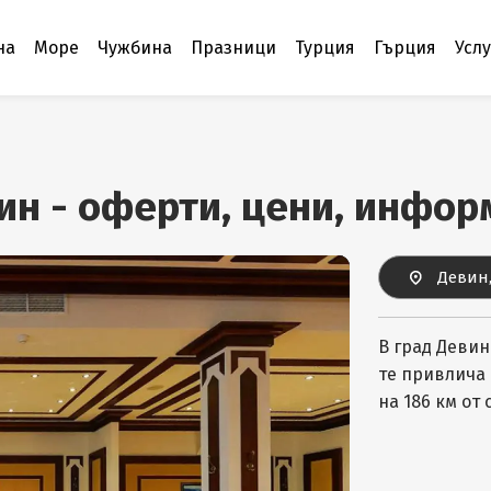
на
Море
Чужбина
Празници
Турция
Гърция
Усл
ин - оферти, цени, инфор
Девин
В град Девин
те привлича 
на 186 км от 