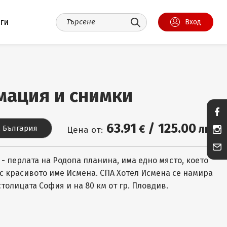
уги
Вход
мация и снимки
63
.91
/
125
.00
€
лв.
, България
Цена от:
 - перлата на Родопа планина, има едно място, което
с красивото име Исмена. СПА Хотел Исмена се намира
столицата София и на 80 км от гр. Пловдив.