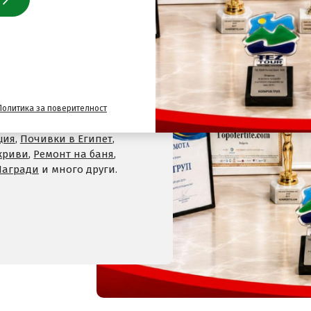
 нас
лайн сайт за почивки
и
,
Хотели на планина
,
СПА
 Велинград
,
Хотели в село
Политика за поверителност
Хотели в Девин
,
Почивки
ция
,
Почивки в Египет
,
криви
,
Ремонт на баня
,
Награди
и много други.