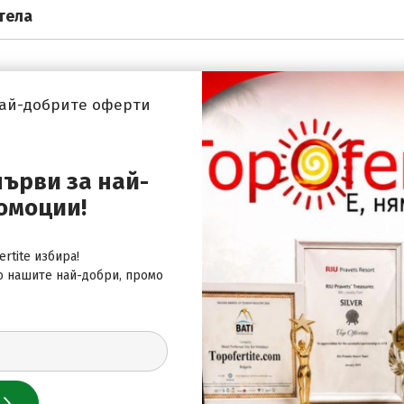
тела
най-добрите оферти
 за най-добрите оферти
първи за най-
омоции!
rtite избира!
о нашите най-добри, промо