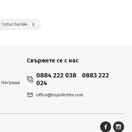
с топъл басейн
Свържете се с нас
0884 222 038
0883 222
024
 - Награди
office@topofertite.com