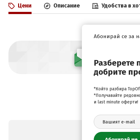
Цени
Описание
Удобства в хо
Абонирай се за 
Абонирай се
Разберете 
добрите пр
*Който разбира TopOfe
*Получавайте редовн
и last minute оферти!