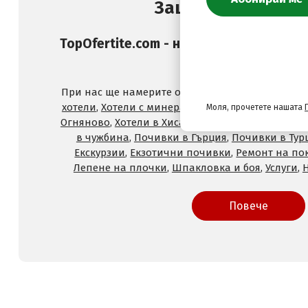
Защо да изберете
TopOfertite.com - най-предпочитан он
и услуги с отстъпк
При нас ще намерите оферти за
Хотели на море
хотели
,
Хотели с минерален басейн
,
Хотели във
Моля, прочетете нашата
Огняново
,
Хотели в Хисаря
,
Хотели в Сандански
,
в чужбина
,
Почивки в Гърция
,
Почивки в Тур
Екскурзии
,
Екзотични почивки
,
Ремонт на по
Лепене на плочки
,
Шпакловка и боя
,
Услуги
,
Повече