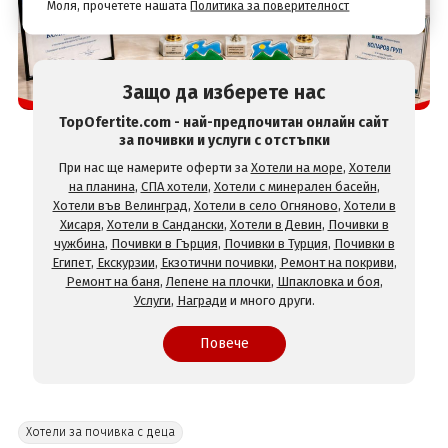
Моля, прочетете нашата
Политика за поверителност
Защо да изберете нас
TopOfertite.com - най-предпочитан онлайн сайт
за почивки и услуги с отстъпки
При нас ще намерите оферти за
Хотели на море
,
Хотели
на планина
,
СПА хотели
,
Хотели с минерален басейн
,
Хотели във Велинград
,
Хотели в село Огняново
,
Хотели в
Хисаря
,
Хотели в Сандански
,
Хотели в Девин
,
Почивки в
чужбина
,
Почивки в Гърция
,
Почивки в Турция
,
Почивки в
Египет
,
Екскурзии
,
Екзотични почивки
,
Ремонт на покриви
,
Ремонт на баня
,
Лепене на плочки
,
Шпакловка и боя
,
Услуги
,
Награди
и много други.
Повече
Хотели за почивка с деца