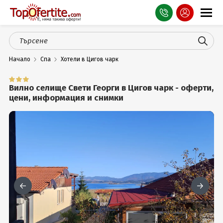
Оферти
Начало
Спа
Хотели в Цигов чарк
СПА
Планина
Вилно селище Свети Георги в Цигов чарк - оферти,
цени, информация и снимки
Море
Чужбина
Празници
Турция
Гърция
Услуги