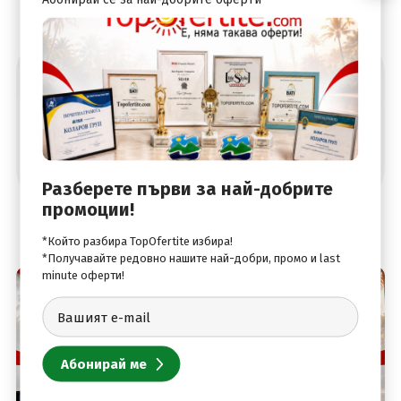
Абонирай се за най-добрите оферти
Разберете първи за най-добрите
промоции!
*Който разбира TopOfertite избира!
*Получавайте редовно нашите най-добри, промо и last
minute оферти!