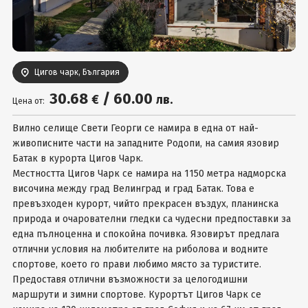
Вход
Цигов чарк, България
30
.68
/
60
.00
€
лв.
Цена от:
Вилно селище Свети Георги се намира в една от най-
живописните части на западните Родопи, на самия язовир
Батак в курорта Цигов Чарк.
Местността Цигов Чарк се намира на 1150 метра надморска
височина между град Велинград и град Батак. Това е
превъзходен курорт, чийто прекрасен въздух, планинска
природа и очарователни гледки са чудесни предпоставки за
една пълноценна и спокойна почивка. Язовирът предлага
отлични условия на любителите на риболова и водните
спортове, което го прави любимо място за туристите.
Предоставя отлични възможности за целогодишни
маршрути и зимни спортове. Курортът Цигов Чарк се