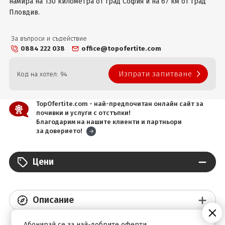
намира на 130 километра от град София и на 67 км от град
Пловдив.
За въпроси и съдействие
0884 222 038
office@topofertite.com
Изпрати запитване
Код на хотел: 94
TopOfertite.com - най-предпочитан онлайн сайт за
почивки и услуги с отстъпки!
Благодарим на нашите клиенти и партньори
за доверието!
Цени
Описание
Абонирай се за най-добрите оферти