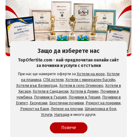
Защо да изберете нас
TopOfertite.com - най-предпочитан онлайн сайт
за почивки и услуги с отстъпки
При нас ще намерите оферти за
Хотели на море
,
Хотели
на планина
,
СПА хотели
,
Хотели с минерален басейн
,
Хотели във Велинград
,
Хотели в село Огняново
,
Хотели в
Хисаря
,
Хотели в Сандански
,
Хотели в Девин
,
Почивки в
чужбина
,
Почивки в Гърция
,
Почивки в Турция
,
Почивки в
Египет
,
Екскурзии
,
Екзотични почивки
,
Ремонт на покриви
,
Ремонт на баня
,
Лепене на плочки
,
Шпакловка и боя
,
Услуги
,
Награди
и много други.
Повече