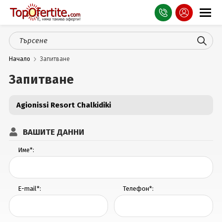
Оферти
Начало
Запитване
СПА
Запитване
Планина
Agionissi Resort Chalkidiki
Море
Чужбина
ВАШИТЕ ДАННИ
Празници
Име*:
Турция
E-mail*:
Телефон*:
Гърция
Услуги