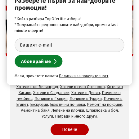
Разберете първи за най-добрите
промоции!
*Който разбира TopOfertite избира!
*Получавайте редовно нашите най-добри, промо и last
minute оферти!
Защо да изберете нас
TopOfertite.com - най-предпочитан онлайн сайт
за почивки и услуги с отстъпки
При нас ще намерите оферти за
Хотели на море
,
Хотели
Моля, прочетете нашата
Политика за поверителност
на планина
,
СПА хотели
,
Хотели с минерален басейн
,
Хотели във Велинград
,
Хотели в село Огняново
,
Хотели в
Хисаря
,
Хотели в Сандански
,
Хотели в Девин
,
Почивки в
чужбина
,
Почивки в Гърция
,
Почивки в Турция
,
Почивки в
Египет
,
Екскурзии
,
Екзотични почивки
,
Ремонт на покриви
,
Ремонт на баня
,
Лепене на плочки
,
Шпакловка и боя
,
Услуги
,
Награди
и много други.
Повече