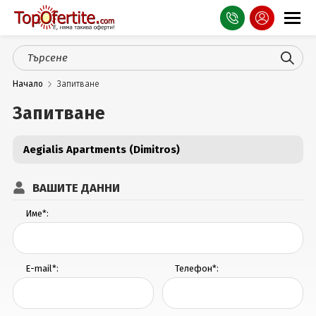
Оферти
Начало
Запитване
СПА
Запитване
Планина
Aegialis Apartments (Dimitros)
Море
Чужбина
ВАШИТЕ ДАННИ
Празници
Име*:
Турция
E-mail*:
Телефон*:
Гърция
Услуги