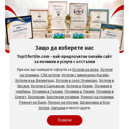
Защо да изберете нас
TopOfertite.com - най-предпочитан онлайн сайт
за почивки и услуги с отстъпки
При нас ще намерите оферти за
Хотели на море
,
Хотели
на планина
,
СПА хотели
,
Хотели с минерален басейн
,
Хотели във Велинград
,
Хотели в село Огняново
,
Хотели в
Хисаря
,
Хотели в Сандански
,
Хотели в Девин
,
Почивки в
чужбина
,
Почивки в Гърция
,
Почивки в Турция
,
Почивки в
Египет
,
Екскурзии
,
Екзотични почивки
,
Ремонт на покриви
,
Ремонт на баня
,
Лепене на плочки
,
Шпакловка и боя
,
Услуги
,
Награди
и много други.
Повече