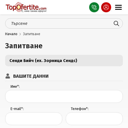
Оферти
Начало
Запитване
СПА
Запитване
Планина
Сенди Бийч (ex. Зорница Сендс)
Море
Чужбина
ВАШИТЕ ДАННИ
Празници
Име*:
Турция
E-mail*:
Телефон*:
Гърция
Услуги