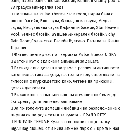
баня, Парна баня с шоков басейн, Външен Vitality pool с
38 градуса минерална вода
 Ползване на Pulse Therme : Ice room, Парна баня с
шоков басейн, Био сауна, Финладнска сауна, Медна
сауна, Инфузионна сауна,Инфинити басейн, Star Heaven
Pool, Уелнес басейн, Външен минерален басейн,Vichy
Rain Room,Солна стая, Басейн Вулкано, Пътека за Кнайп
Терапия
 Фитнес център част от веригата Pulse Fitness & SPA
 Детски кът с включена анимация за децата
 Всекидневна детска програма с различни активности
като: гимнастика за деца, настолни игри, оцветяване на
гипосови фигурки,детско кино, четене на приказки ,
детска дискотека.
 Възможност за настаняване на домашен любимец до
5кг срещу допълнително заплащане
 За по-големите домашни любимци на разположение е
първия си по рода хотел за кучета – GRAND PETS
 FUN PARK THERMЕ Кула за свободни скоци върху
BigAirBag дюшек, от 3 нива ,Въжен парк с 4 кръга и над