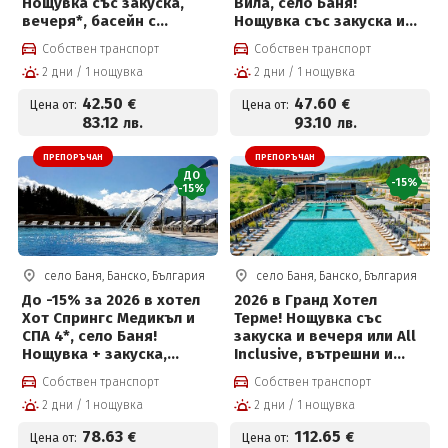
Нощувка със закуска,
Вила, село Баня!
вечеря*, басейн с
Нощувка със закуска и
минерална вода и
вечеря, външен басейн с
Собствен транспорт
Собствен транспорт
ползване на СПА център
минерална вода и спа
2 дни / 1 нощувка
2 дни / 1 нощувка
на цени от 42.50 € на
център на цени от 47.60
човек
евро на човек
42
.50
47
.60
€
€
Цена от:
Цена от:
83
.12
93
.10
лв.
лв.
ПРЕПОРЪЧАН
ПРЕПОРЪЧАН
ДО
-15%
-15%
село Баня, Банско, България
село Баня, Банско, България
До -15% за 2026 в хотел
2026 в Гранд Хотел
Хот Спрингс Медикъл и
Терме! Нощувка със
СПА 4*, село Баня!
закуска и вечеря или All
Нощувка + закуска,
Inclusive, вътрешни и
вечеря, вътрешен и
външни басейни с топла
Собствен транспорт
Собствен транспорт
външен басейн с
минерална вода, FUN
2 дни / 1 нощувка
2 дни / 1 нощувка
минерална вода и Уелнес
Park Therme, Уелнес
пакет
пакет и Безплатно за
78
.63
112
.65
€
€
Цена от:
Цена от:
деца до 12г