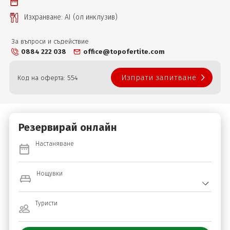
Изхранване: AI (ол инклузив)
За въпроси и съдействие
0884 222 038
office@topofertite.com
Изпрати запитване
Код на оферта: 554
Резервирай онлайн
Настаняване
Нощувки
Туристи