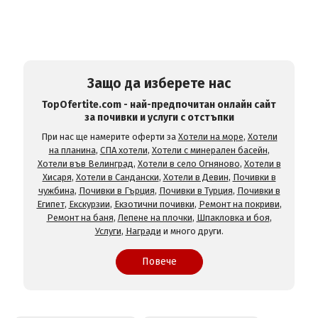
Защо да изберете нас
TopOfertite.com - най-предпочитан онлайн сайт
за почивки и услуги с отстъпки
При нас ще намерите оферти за
Хотели на море
,
Хотели
на планина
,
СПА хотели
,
Хотели с минерален басейн
,
Хотели във Велинград
,
Хотели в село Огняново
,
Хотели в
Хисаря
,
Хотели в Сандански
,
Хотели в Девин
,
Почивки в
чужбина
,
Почивки в Гърция
,
Почивки в Турция
,
Почивки в
Египет
,
Екскурзии
,
Екзотични почивки
,
Ремонт на покриви
,
Ремонт на баня
,
Лепене на плочки
,
Шпакловка и боя
,
Услуги
,
Награди
и много други.
Повече