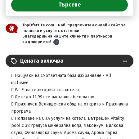
TopOfertite.com - най-предпочитан онлайн сайт за
почивки и услуги с отстъпки!
Благодарим на нашите клиенти и партньори
за доверието!
Цената включва
 Нощувки на съответната база изхранване - All
inclusive
 Wi-Fi на територията на хотела;
 Дете до 11,99г се настанява безплатно
 Празничен Великденски обяд на открито и Празнична
програма
 Ползване на СПА услуги на хотела: Вътрешен Vitality
pool с 38 градуса минерална вода, Лакониум, Билкова
сауна, Финландска сауна, Арома сауна, Арома парна