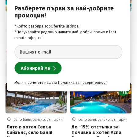
Разберете първи за най-добрите
промоции!
село Баня, Банско, България
село Баня, Банско, България
Пакет "Златна възраст
Почивка в хотел Вита
*Който разбира TopOfertite избира!
55+" в хотел Вита
Спрингс, село Баня,
*Получавайте редовно нашите най-добри, промо и last
Спрингс, с. Баня, Банско!
Банско! Нощувка +
minute оферти!
Нощувка със закуска и
закуска, вечеря,
вечеря + Минерални
вътрешен топъл
Собствен транспорт
Собствен транспорт
басейни и СПА пакет за
минерален басейн,
2 дни / 1 нощувка
2 дни / 1 нощувка
35 € на човек
джакузи и СПА пакет на
цени от 38 евро на
35
.00
38
.00
€
€
Цена от:
Цена от:
човек
68
.45
74
.32
лв.
лв.
Моля, прочетете нашата
Политика за поверителност
ДО
-15%
село Баня, Банско, България
село Баня, Банско, България
Лято в хотел Севън
До -15% отстъпка за
Сийзънс, село Баня!
Почивка в хотел Аспа