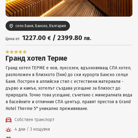
Вход
село Баня, Банско, България
1227
.00
/
2399
.80
€
лв.
Цена от:
Гранд хотел Терме
Гранд хотел ТЕРМЕ е нов, луксозен, вдъхновяващ СПА хотел,
разположен в близкото (5км) до ски курорта Банско селце
Баня. Пострен в алпийски стил с естествени материали -
дърво и камък, хотелът създава усещане за близост до
природата. Точно това усещане, съчетано с минералната вода
в басейните и отличния СПА център, правят престоя в Grand
Hotel Therme 5* уникално преживяване.
Собствен транспорт
4 дни / 3 нощувки