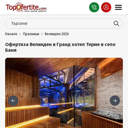
Оферти
Начало
Празници
Великден 2026
СПА
Офертаза Великден в Гранд хотел Терме в село
Планина
Баня
Море
Чужбина
Празници
Турция
Гърция
Услуги