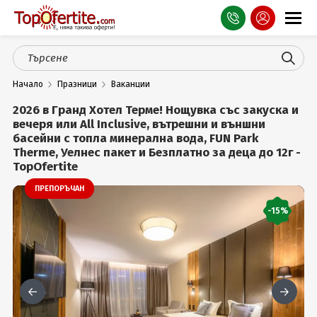
Оферти
Начало
Празници
Ваканции
СПА
2026 в Гранд Хотел Терме! Нощувка със закуска и
Планина
вечеря или All Inclusive, вътрешни и външни
басейни с топла минерална вода, FUN Park
Therme, Уелнес пакет и Безплатно за деца до 12г -
Море
TopOfertite
Чужбина
ПРЕПОРЪЧАН
-15%
Празници
Турция
Гърция
Услуги