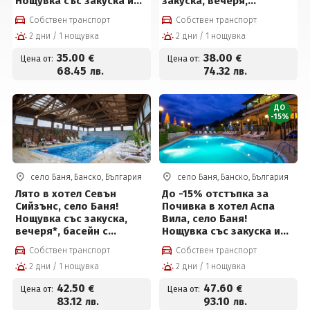
Нощувка със закуска и
закуска, вечеря,
вечеря + Минерални
вътрешен топъл
Собствен транспорт
Собствен транспорт
басейни и СПА пакет за
минерален басейн,
2 дни / 1 нощувка
2 дни / 1 нощувка
35 € на човек
джакузи и СПА пакет на
цени от 38 евро на
35
.00
38
.00
€
€
Цена от:
Цена от:
човек
68
.45
74
.32
лв.
лв.
ДО
-15%
село Баня, Банско, България
село Баня, Банско, България
Лято в хотел Севън
До -15% отстъпка за
Сийзънс, село Баня!
Почивка в хотел Аспа
Нощувка със закуска,
Вила, село Баня!
вечеря*, басейн с
Нощувка със закуска и
минерална вода и
вечеря, външен басейн с
Собствен транспорт
Собствен транспорт
ползване на СПА център
минерална вода и спа
2 дни / 1 нощувка
2 дни / 1 нощувка
на цени от 42.50 € на
център на цени от 47.60
човек
евро на човек
42
.50
47
.60
€
€
Цена от:
Цена от:
83
.12
93
.10
лв.
лв.