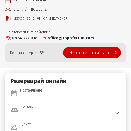
Собствен транспорт
2 дни / 1 нощувка
Изхранване: AI (ол инклузив)
За въпроси и съдействие
0884 222 038
office@topofertite.com
Изпрати запитване
Код на оферта: 158
Резервирай онлайн
Настаняване
Нощувки
Туристи