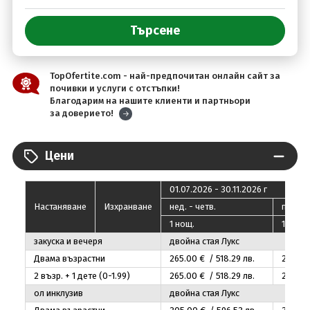
TopOfertite.com - най-предпочитан онлайн сайт за
почивки и услуги с отстъпки!
Благодарим на нашите клиенти и партньори
за доверието!
Цени
01.07.2026 - 30.11.2026 г
Настаняване
Изхранване
нед. - четв.
пeт. - 
1 нощ.
1 нощ.
закуска и вечеря
двойна стая Лукс
Двама възрастни
265
.00
€ / 518
.29
лв.
285
.00
2 възр. + 1 дете (0-1.99)
265
.00
€ / 518
.29
лв.
285
.00
ол инклузив
двойна стая Лукс