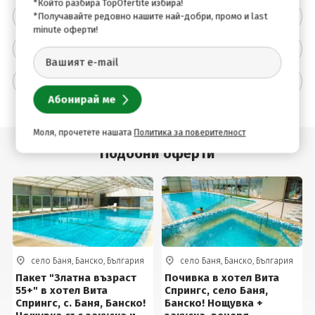
*Който разбира TopOfertite избира!
Описание на хотела
*Получавайте редовно нашите най-добри, промо и last
minute оферти!
Удобства
Допълнителна информация
Моля, прочетете нашата
Политика за поверителност
Подобни оферти
село Баня, Банско, България
село Баня, Банско, България
Пакет "Златна възраст
Почивка в хотел Вита
55+" в хотел Вита
Спрингс, село Баня,
Спрингс, с. Баня, Банско!
Банско! Нощувка +