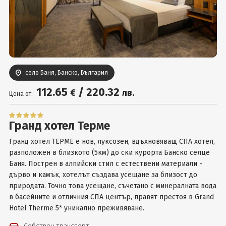
Вход
село Баня, Банско, България
112
.65
/
220
.32
€
лв.
Цена от:
Гранд хотел Терме
Гранд хотел ТЕРМЕ е нов, луксозен, вдъхновяващ СПА хотел,
разположен в близкото (5км) до ски курорта Банско селце
Баня. Пострен в алпийски стил с естествени материали -
дърво и камък, хотелът създава усещане за близост до
природата. Точно това усещане, съчетано с минералната вода
в басейните и отличния СПА център, правят престоя в Grand
Hotel Therme 5* уникално преживяване.