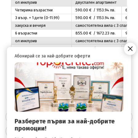
ол инклузив
двуспален апартамент
Четирима възрастни
590
.00
€ / 1153
.94
лв.
640
.00
3 възр. + 1 дете (0-11.99)
590
.00
€ / 1153
.94
лв.
640
.00
закуска и вечеря
самостоятелна вила с 3 спални
6 възрастни
855
.00
€ / 1672
.23
лв.
960
.00
ол инклузив
самостоятелна вила с 3 спални
6 възрастни
890
.00
€ / 1740
.69
лв.
995
.00
Абонирай се за най-добрите оферти
закуска и вечеря
самостоятелна вила с 4 спални
8 възр.
985
.00
€ / 1926
.49
лв.
1085
.0
ол инклузив
самостоятелна вила с 4 спални
8 възр.
1020
.00
€ / 1994
.95
лв.
1120
.0
Цената включва
Разберете първи за най-добрите
промоции!
Цената не включва