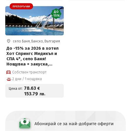
ПРЕПОРЪЧАН
ДО
-15%
село Баня, Банско, България
До -15% за 2026 в хотел
Хот Спрингс Медикъл и
СПА 4*, село Баня!
Нощувка + закуска,
вечеря, вътрешен и
Собствен транспорт
външен басейн с
2 дни / 1 нощувка
минерална вода и Уелнес
пакет
78
.63
€
Цена от:
153
.79
лв.
Абонирай се за най-добрите оферти