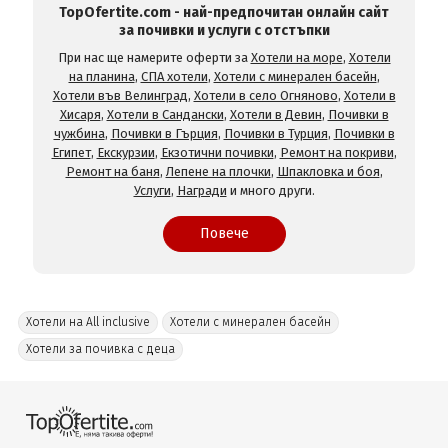
TopOfertite.com - най-предпочитан онлайн сайт
за почивки и услуги с отстъпки
При нас ще намерите оферти за
Хотели на море
,
Хотели
на планина
,
СПА хотели
,
Хотели с минерален басейн
,
Хотели във Велинград
,
Хотели в село Огняново
,
Хотели в
Хисаря
,
Хотели в Сандански
,
Хотели в Девин
,
Почивки в
чужбина
,
Почивки в Гърция
,
Почивки в Турция
,
Почивки в
Египет
,
Екскурзии
,
Екзотични почивки
,
Ремонт на покриви
,
Ремонт на баня
,
Лепене на плочки
,
Шпакловка и боя
,
Услуги
,
Награди
и много други.
Повече
Хотели на All inclusive
Хотели с минерален басейн
Хотели за почивка с деца