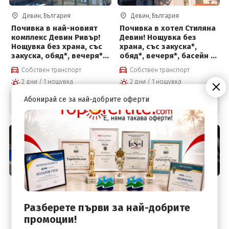
Девин, България
Девин, България
Почивка в най-новият
Почивка в хотел Стиляна
комплекс Девин Ривър!
Девин! Нощувка без
Нощувка без храна, със
храна, със закуска*,
закуска, обяд*, вечеря*,
обяд*, вечеря*, басейн и
плувен басейн и Релакс
2 сауни
Собствен транспорт
Собствен транспорт
център на цени от 34 €
2 дни / 1 нощувка
2 дни / 1 нощувка
на човек
34
.00
40
.00
€
€
Абонирай се за най-добрите оферти
Цена от:
Цена от:
66
.50
78
.23
лв.
лв.
Девин, България
Девин, България
Къща за гости Девина! 3
Семеен хотел Евридика,
Разберете първи за най-добрите
нощувки със закуска,
Девин! 3 нощувки +
обяд, вечеря, басейн и
закуски, обеди, вечери,
промоции!
релакс център на цени
вътрешен терапевтичен