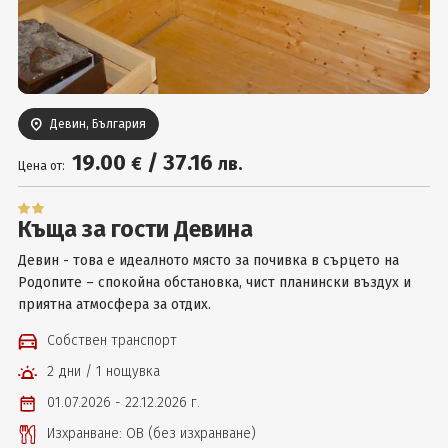
Вход
Девин, България
19
.00
/
37
.16
€
лв.
Цена от:
Къща за гости Девина
Девин - това е идеалното място за почивка в сърцето на
Родопите – спокойна обстановка, чист планински въздух и
приятна атмосфера за отдих.
Собствен транспорт
2 дни / 1 нощувка
01.07.2026 - 22.12.2026 г.
Изхранване: ОВ (без изхранване)