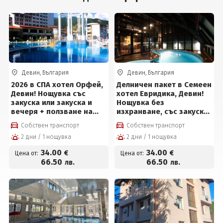
Девин, България
Девин, България
2026 в СПА хотел Орфей,
Делничен пакет в Семеен
Девин! Нощувка със
хотел Евридика, Девин!
закуска или закуска и
Нощувка без
вечеря + ползване на
изхранване, със закуска,
СПА център на цени от
закуска и вечеря или
Собствен транспорт
Собствен транспорт
34 евро на човек
закуска, обяд и вечеря +
2 дни / 1 нощувка
2 дни / 1 нощувка
вътрешен терапевтичен
басейн с минерална
34
.00
34
.00
€
€
Цена от:
Цена от:
вода, джакузи,
66
.50
66
.50
лв.
лв.
финландска сауна и
парна баня