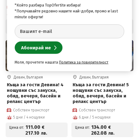
от 86 евро на човек
басейн с минерална
*Който разбира TopOfertite избира!
Собствен транспорт
Собствен транспорт
вода, джакузи,
*Получавайте редовно нашите най-добри, промо и last
4 дни / 3 нощувки
4 дни / 3 нощувки
финландска сауна и
minute оферти!
парна баня
86
.00
110
.00
€
€
Цена от:
Цена от:
168
.20
215
.14
лв.
лв.
Моля, прочетете нашата
Политика за поверителност
Девин, България
Девин, България
Къща за гости Девина! 4
Къща за гости Девина! 5
нощувки със закуска,
нощувки със закуска,
обяд, вечеря, басейн и
обяд, вечеря, басейн и
релакс център
релакс център
Собствен транспорт
Собствен транспорт
5 дни / 4 нощувки
6 дни / 5 нощувки
111
.00
134
.00
€
€
Цена от:
Цена от:
217
.10
262
.08
лв.
лв.