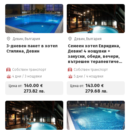
Девин, България
Девин, България
3-дневен пакет в хотел
Семеен хотел Евридика,
Стиляна, Девин
Девин! 4 нощувки +
закуски, обеди, вечери,
вътрешен терапевтичен
басейн с минерална
Собствен транспорт
Собствен транспорт
вода, джакузи,
4 дни / 3 нощувки
5 дни / 4 нощувки
финландска сауна и
парна баня
140
.00
143
.00
€
€
Цена от:
Цена от:
273
.82
279
.68
лв.
лв.