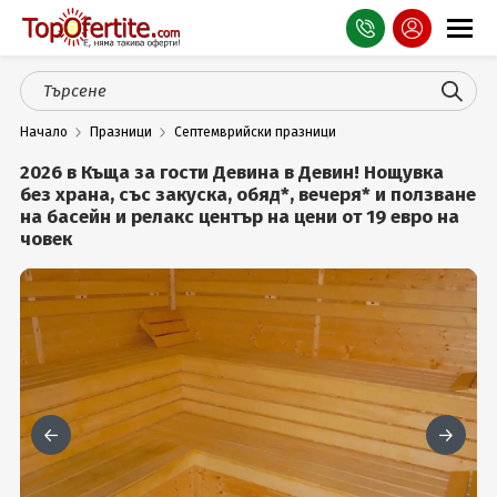
Оферти
Начало
Празници
Септемврийски празници
СПА
2026 в Къща за гости Девина в Девин! Нощувка
Планина
без храна, със закуска, обяд*, вечеря* и ползване
на басейн и релакс център на цени от 19 евро на
човек
Море
Чужбина
Празници
Турция
Гърция
Услуги