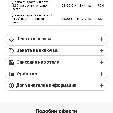
Двама възрастни и дете (0-
3.99) на допълнително
58
.00
€ / 113
.44
лв.
70
.00
€ / 
легло
Двама възрастни и дете (4-
11.99) на допълнително
73
.00
€ / 142
.78
лв.
88
.00
€ /
легло
Цената включва
Цената не включва
Описание на хотела
Удобства
Допълнителна информация
Подобни оферти