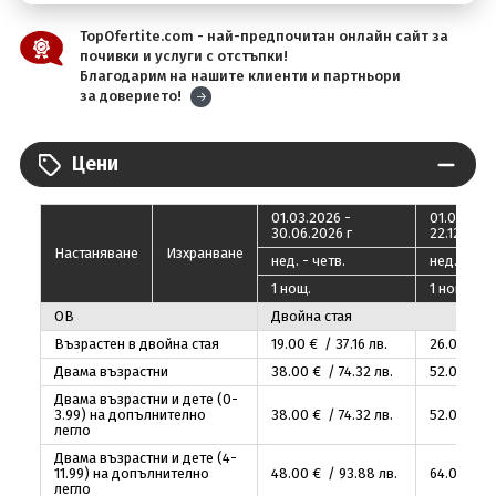
TopOfertite.com - най-предпочитан онлайн сайт за
почивки и услуги с отстъпки!
Благодарим на нашите клиенти и партньори
за доверието!
Цени
01.03.2026 -
01.07.2026
30.06.2026 г
22.12.2026
Настаняване
Изхранване
нед. - четв.
нед. - чет
1 нощ.
1 нощ.
OB
Двойна стая
Възрастен в двойна стая
19
.00
€ / 37
.16
лв.
26
.00
€ /
Двама възрастни
38
.00
€ / 74
.32
лв.
52
.00
€ / 
Двама възрастни и дете (0-
3.99) на допълнително
38
.00
€ / 74
.32
лв.
52
.00
€ / 
легло
Двама възрастни и дете (4-
11.99) на допълнително
48
.00
€ / 93
.88
лв.
64
.00
€ / 
легло