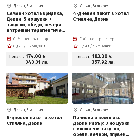
Девин, България
Девин, България
Семеен хотел Евридика,
4-дневен пакет в хотел
Девин! 5 нощувки +
Стиляна, Девин
закуски, обеди, вечери,
вътрешен терапевтичен
басейн с минерална
Собствен транспорт
Собствен транспорт
вода, джакузи,
6 дни / 5 нощувки
5 дни / 4 нощувки
финландска сауна и
парна баня
174
.00
183
.00
€
€
Цена от:
Цена от:
340
.31
357
.92
лв.
лв.
Девин, България
Девин, България
5-дневен пакет в хотел
Почивка в комплекс
Стиляна, Девин
Девин Ривър! 3 нощувки
с включени закуски,
обеди, вечери, плувен