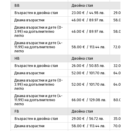
BB
Двойна стая
Възрастен в двойна стая
23
.00
€ / 44
.98
лв.
29
.00
€ /
Двама възрастни
46
.00
€ / 89
.97
лв.
58
.00
€ / 
Двама възрастни и дете (0-
3.99) на допълнително
46
.00
€ / 89
.97
лв.
58
.00
€ / 
легло
Двама възрастни и дете (4-
11.99) на допълнително
58
.00
€ / 113
.44
лв.
72
.00
€ / 
легло
HB
Двойна стая
Възрастен в двойна стая
26
.00
€ / 50
.85
лв.
32
.00
€ /
Двама възрастни
52
.00
€ / 101
.70
лв.
64
.00
€ / 
Двама възрастни и дете (0-
3.99) на допълнително
52
.00
€ / 101
.70
лв.
64
.00
€ / 
легло
Двама възрастни и дете (4-
11.99) на допълнително
66
.00
€ / 129
.08
лв.
80
.00
€ /
легло
FB
Двойна стая
Възрастен в двойна стая
29
.00
€ / 56
.72
лв.
35
.00
€ /
Двама възрастни
58
.00
€ / 113
.44
лв.
70
.00
€ / 