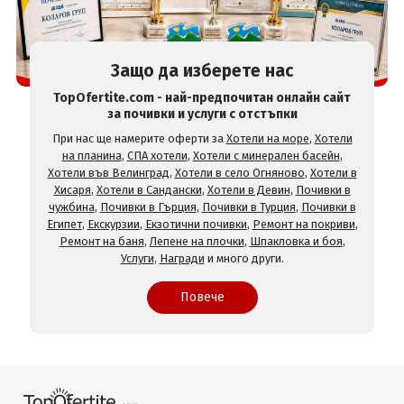
Защо да изберете нас
TopOfertite.com - най-предпочитан онлайн сайт
за почивки и услуги с отстъпки
При нас ще намерите оферти за
Хотели на море
,
Хотели
на планина
,
СПА хотели
,
Хотели с минерален басейн
,
Хотели във Велинград
,
Хотели в село Огняново
,
Хотели в
Хисаря
,
Хотели в Сандански
,
Хотели в Девин
,
Почивки в
чужбина
,
Почивки в Гърция
,
Почивки в Турция
,
Почивки в
Египет
,
Екскурзии
,
Екзотични почивки
,
Ремонт на покриви
,
Ремонт на баня
,
Лепене на плочки
,
Шпакловка и боя
,
Услуги
,
Награди
и много други.
Повече