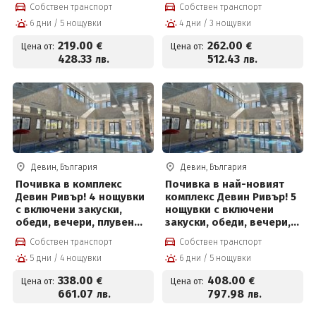
басейн и Релакс център
Собствен транспорт
Собствен транспорт
6 дни / 5 нощувки
4 дни / 3 нощувки
219
.00
262
.00
€
€
Цена от:
Цена от:
428
.33
512
.43
лв.
лв.
Девин, България
Девин, България
Почивка в комплекс
Почивка в най-новият
Девин Ривър! 4 нощувки
комплекс Девин Ривър! 5
с включени закуски,
нощувки с включени
обеди, вечери, плувен
закуски, обеди, вечери,
басейн и Релакс център
плувен басейн и Релакс
Собствен транспорт
Собствен транспорт
център
5 дни / 4 нощувки
6 дни / 5 нощувки
338
.00
408
.00
€
€
Цена от:
Цена от:
661
.07
797
.98
лв.
лв.