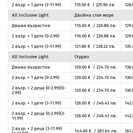
2 възр. + 1 дете (3-11.99)
115
.50
€ / 225
.90
лв.
128
.
Аll Inclusive Light
Двойна стая море
Двама възрастни
116
.00
€ / 226
.88
лв.
129
2 възр. + 1 дете (0-2.99)
116
.00
€ / 226
.88
лв.
129
2 възр. + 1 дете (3-11.99)
121
.80
€ / 238
.22
лв.
135
.
Аll Inclusive Light
Студио
Двама възрастни
120
.00
€ / 234
.70
лв.
136
2 възр. + 1 дете (0-2.99)
120
.00
€ / 234
.70
лв.
136
2 възр. + 2 деца (0-2.99)(0-
120
.00
€ / 234
.70
лв.
136
2.99)
2 възр. + 1 дете (3-11.99)
126
.00
€ / 246
.43
лв.
142
2 възр. + 2 деца (0-2.99)(3-
126
.00
€ / 246
.43
лв.
142
11.99)
2 възр. + 2 деца (3-11.99)
144
.00
€ / 281
.64
лв.
163
.