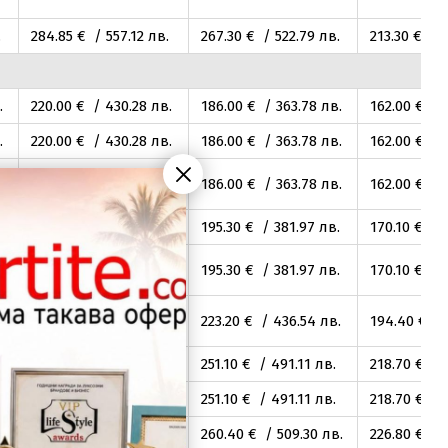
.
284
.85
€ / 557
.12
лв.
267
.30
€ / 522
.79
лв.
213
.30
€ / 
.
220
.00
€ / 430
.28
лв.
186
.00
€ / 363
.78
лв.
162
.00
€ / 
.
220
.00
€ / 430
.28
лв.
186
.00
€ / 363
.78
лв.
162
.00
€ / 
.
220
.00
€ / 430
.28
лв.
186
.00
€ / 363
.78
лв.
162
.00
€ / 
.
231
.00
€ / 451
.80
лв.
195
.30
€ / 381
.97
лв.
170
.10
€ / 
.
231
.00
€ / 451
.80
лв.
195
.30
€ / 381
.97
лв.
170
.10
€ / 
.
264
.00
€ / 516
.34
лв.
223
.20
€ / 436
.54
лв.
194
.40
€ / 
297
.00
€ / 580
.88
лв.
251
.10
€ / 491
.11
лв.
218
.70
€ / 
297
.00
€ / 580
.88
лв.
251
.10
€ / 491
.11
лв.
218
.70
€ / 
.
308
.00
€ / 602
.40
лв.
260
.40
€ / 509
.30
лв.
226
.80
€ / 