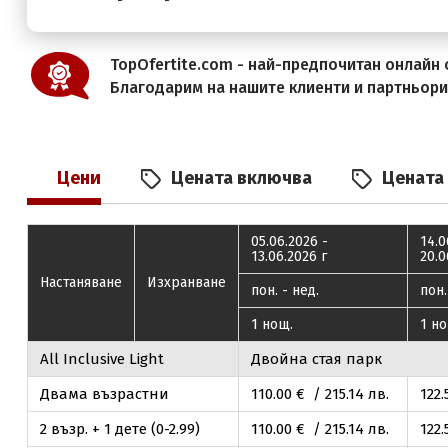
TopOfertite.com - най-предпочитан онлайн с
Благодарим на нашите клиенти и партньор
Цени
Цената включва
Цената
05.06.2026 -
14.0
13.06.2026 г
20.0
Настаняване
Изхранване
пон. - нед.
пон.
1 нощ.
1 но
Аll Inclusive Light
Двойна стая парк
Двама възрастни
110
.00
€ / 215
.14
лв.
122
.
2 възр. + 1 дете (0-2.99)
110
.00
€ / 215
.14
лв.
122
.