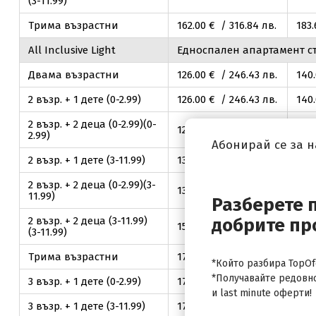
(3-11.99)
Трима възрастни
162
.00
€ / 316
.84
лв.
183
Аll Inclusive Light
Едноспален апартамент с
Двама възрастни
126
.00
€ / 246
.43
лв.
140
2 възр. + 1 дете (0-2.99)
126
.00
€ / 246
.43
лв.
140
2 възр. + 2 деца (0-2.99)(0-
126
.00
€ / 246
.43
лв.
140
2.99)
Абонирай се за 
2 възр. + 1 дете (3-11.99)
132
.30
€ / 258
.76
лв.
147
2 възр. + 2 деца (0-2.99)(3-
132
.30
€ / 258
.76
лв.
147
11.99)
Разберете 
2 възр. + 2 деца (3-11.99)
добрите пр
151
.20
€ / 295
.72
лв.
168
(3-11.99)
Трима възрастни
170
.10
€ / 332
.69
лв.
189
*Който разбира TopOfe
*Получавайте редовн
3 възр. + 1 дете (0-2.99)
170
.10
€ / 332
.69
лв.
189
и last minute оферти!
3 възр. + 1 дете (3-11.99)
176
.40
€ / 345
.01
лв.
196