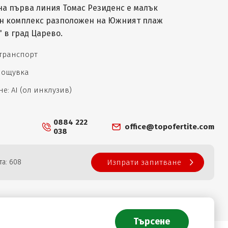
на първа линия Томас Резиденс е малък
н комплекс разположен на Южният плаж
 в град Царево.
 транспорт
 нощувка
е: AI (ол инклузив)
0884 222
office@topofertite.com
038
та: 608
Изпрати запитване