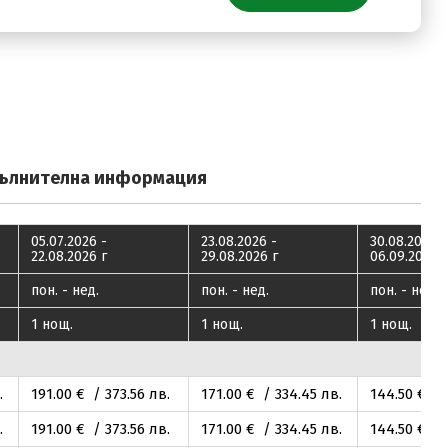
ълнителна информация
05.07.2026 -
23.08.2026 -
30.08.2026 -
22.08.2026 г
29.08.2026 г
06.09.2026 г
пон. - нед.
пон. - нед.
пон. - нед.
1 нощ.
1 нощ.
1 нощ.
.
191
.00
€ / 373
.56
лв.
171
.00
€ / 334
.45
лв.
144
.50
€ / 
.
191
.00
€ / 373
.56
лв.
171
.00
€ / 334
.45
лв.
144
.50
€ / 