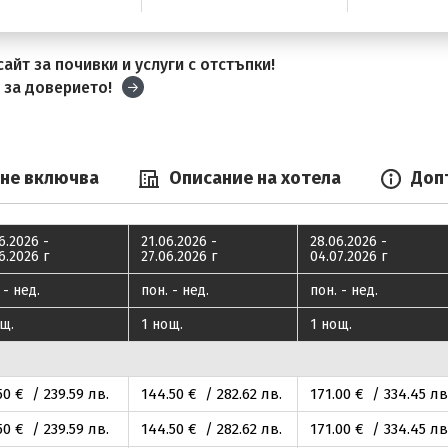
айт за почивки и услуги с отстъпки!
и
за доверието!
 не включва
Описание на хотела
Доп
6.2026 -
21.06.2026 -
28.06.2026 -
6.2026 г
27.06.2026 г
04.07.2026 г
 - нед.
пон. - нед.
пон. - нед.
щ.
1 нощ.
1 нощ.
50
€ / 239
.59
лв.
144
.50
€ / 282
.62
лв.
171
.00
€ / 334
.45
лв
50
€ / 239
.59
лв.
144
.50
€ / 282
.62
лв.
171
.00
€ / 334
.45
лв