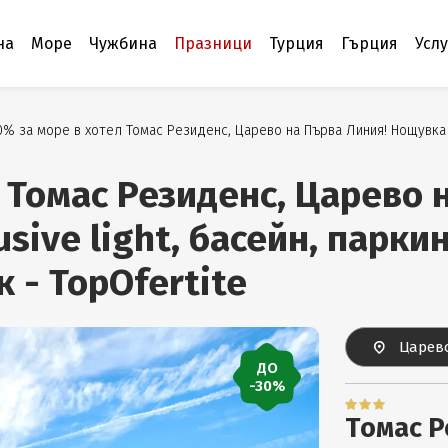
на
Море
Чужбина
Празници
Турция
Гърция
Усл
0% за море в хотел Томас Резиденс, Царево на Първа Линия! Нощувка на 
л Томас Резиденс, Царево 
usive light, басейн, парк
к - TopOfertite
Царево
ДО
-30%
Томас Р