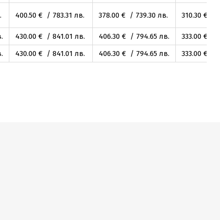
.
400
.50
€ / 783
.31
лв.
378
.00
€ / 739
.30
лв.
310
.30
€ / 
.
430
.00
€ / 841
.01
лв.
406
.30
€ / 794
.65
лв.
333
.00
€ / 
.
430
.00
€ / 841
.01
лв.
406
.30
€ / 794
.65
лв.
333
.00
€ / 