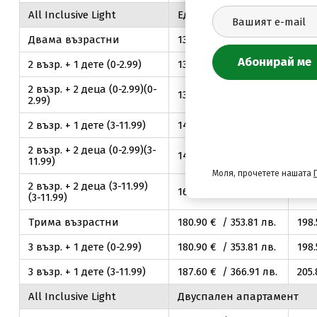
Аll Inclusive Light
Едноспален апартамент м
Двама възрастни
134
.00
€ / 262
.08
лв.
147
2 възр. + 1 дете (0-2.99)
134
.00
€ / 262
.08
лв.
147
2 възр. + 2 деца (0-2.99)(0-
134
.00
€ / 262
.08
лв.
147
2.99)
2 възр. + 1 дете (3-11.99)
140
.70
€ / 275
.19
лв.
154
2 възр. + 2 деца (0-2.99)(3-
140
.70
€ / 275
.19
лв.
154
11.99)
Моля, прочетете нашата
2 възр. + 2 деца (3-11.99)
160
.80
€ / 314
.50
лв.
176
(3-11.99)
Трима възрастни
180
.90
€ / 353
.81
лв.
198
3 възр. + 1 дете (0-2.99)
180
.90
€ / 353
.81
лв.
198
3 възр. + 1 дете (3-11.99)
187
.60
€ / 366
.91
лв.
205
Аll Inclusive Light
Двуспален апартамент