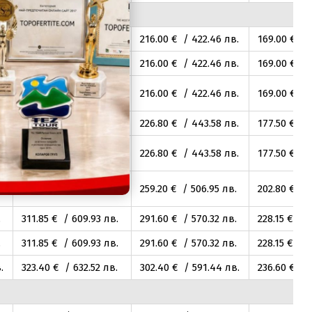
.
231
.00
€ / 451
.80
лв.
216
.00
€ / 422
.46
лв.
169
.00
€ / 
.
231
.00
€ / 451
.80
лв.
216
.00
€ / 422
.46
лв.
169
.00
€ / 
.
231
.00
€ / 451
.80
лв.
216
.00
€ / 422
.46
лв.
169
.00
€ / 
.
242
.60
€ / 474
.48
лв.
226
.80
€ / 443
.58
лв.
177
.50
€ / 
.
242
.60
€ / 474
.48
лв.
226
.80
€ / 443
.58
лв.
177
.50
€ / 
.
277
.20
€ / 542
.16
лв.
259
.20
€ / 506
.95
лв.
202
.80
€ / 
.
311
.85
€ / 609
.93
лв.
291
.60
€ / 570
.32
лв.
228
.15
€ / 
.
311
.85
€ / 609
.93
лв.
291
.60
€ / 570
.32
лв.
228
.15
€ / 
.
323
.40
€ / 632
.52
лв.
302
.40
€ / 591
.44
лв.
236
.60
€ / 