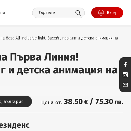
уги
Вход
база All inclusive light, басейн, паркинг и детска анимация на
на Първа Линия!
инг и детска анимация на
38
.50
/
75
.30
€
лв.
, България
Цена от:
езиденс