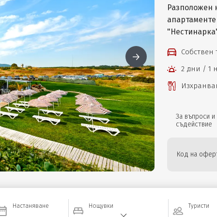
Разположен 
апартаменте
"Нестинарка"
Собствен
2 дни / 1
Изхранван
За въпроси и
съдействие
Код на офер
Настаняване
Нощувки
Туристи