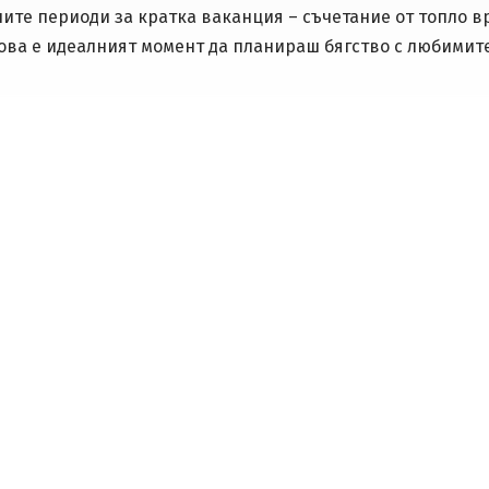
те периоди за кратка ваканция – съчетание от топло вр
ва е идеалният момент да планираш бягство с любимите