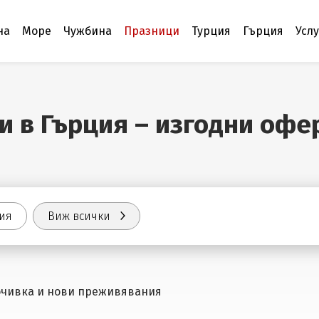
на
Море
Чужбина
Празници
Турция
Гърция
Усл
 в Гърция – изгодни офер
ия
Виж всички
очивка и нови преживявания