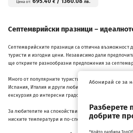
695
.40
/
1360
.08
€
лв.
Цена от:
Септемврийски празници – идеалнот
Септемврийските празници са отлична възможност да
туристи и изгодни цени. Независимо дали предпочита
ще откриете разнообразни предложения за септемв
Много от популярните туристически дестинации запа
Абонирай се за 
Испания, Италия и други любими европейски страни. 
екскурзия до интересни градове, исторически забел
Разберете 
За любителите на спокойствието и релакса септември
добрите пр
ниските температури и по-спокойната атмосфера съз
*Който разбира TopOfe