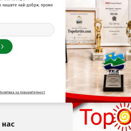
ки празници
в TopOfertite.com и изберете най-подход
о нашите най-добри, промо
мейна ваканция или кратко бягство от ежедневието, тук
 за най-добрите оферти
Политика за поверителност
 нас