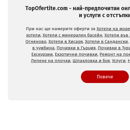
TopOfertite.com - най-предпочитан он
и услуги с отстъпк
При нас ще намерите оферти за
Хотели на море
хотели
,
Хотели с минерален басейн
,
Хотели във
Огняново
,
Хотели в Хисаря
,
Хотели в Сандански
,
в чужбина
,
Почивки в Гърция
,
Почивки в Тур
Екскурзии
,
Екзотични почивки
,
Ремонт на по
Лепене на плочки
,
Шпакловка и боя
,
Услуги
,
Повече