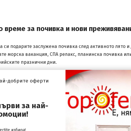
о време за почивка и нови преживяван
 си подарите заслужена почивка след активното лято и 
те морска ваканция, СПА релакс, планинска почивка или
рийските празнични дни.
зват топлото и слънчево време и през септември. Това 
най-добрите оферти
Ако предпочитате да съчетаете почивката с опознаване 
ежителности и природни красоти.
първи за най-
йските празници са чудесен повод за СПА бягство в Бъл
омоции!
дават идеални условия за пълноценен отдих и зареждане
rtite избира!