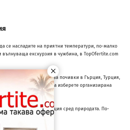
ия
да се насладите на приятни температури, по-малко
 вълнуваща екскурзия в чужбина, в TopOfertite.com
прави периода идеален за почивки в Гърция, Турция,
на нови места, можете да изберете организирана
гария или кратка ваканция сред природата. По-
 с нова енергия.