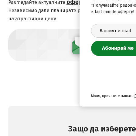
оферти за Септемврийс
Разгледайте актуалните
*Получавайте редовн
Независимо дали планирате романтично пътуване, се
и last minute оферти!
на атрактивни цени.
Абонирай се
Моля, прочетете нашата
Защо да изберете