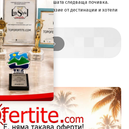
ящото предложение за вашата следваща почивка.
 ще откриете разнообразие от дестинации и хотели