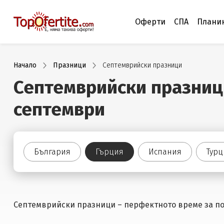
Оферти
СПА
Плани
Начало
Празници
Септемврийски празници
Септемврийски празници
септември
България
Гърция
Испания
Турц
Септемврийски празници – перфектното време за п