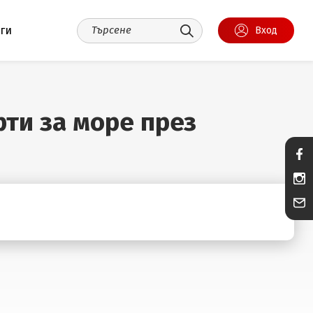
уги
Вход
ти за море през