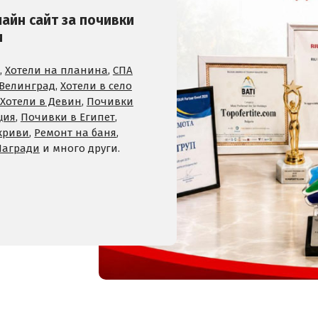
лайн сайт за почивки
и
,
Хотели на планина
,
СПА
 Велинград
,
Хотели в село
Хотели в Девин
,
Почивки
ция
,
Почивки в Египет
,
криви
,
Ремонт на баня
,
Награди
и много други.