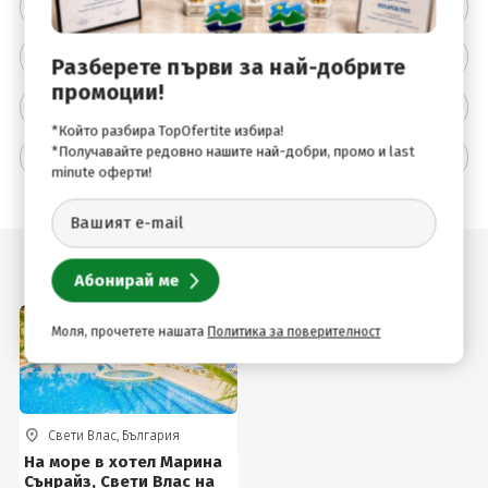
Цената не включва
Описание на хотела
Разберете първи за най-добрите
промоции!
Удобства
*Който разбира TopOfertite избира!
*Получавайте редовно нашите най-добри, промо и last
Допълнителна информация
minute оферти!
Подобни оферти
Моля, прочетете нашата
Политика за поверителност
Свети Влас, България
На море в хотел Марина
Сънрайз, Свети Влас на