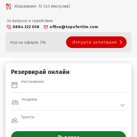
Изхранване: AI (ол инклузив)
За въпроси и съдействие
0884 222 038
office@topofertite.com
Изпрати запитване
Код на оферта: 316
Резервирай онлайн
Настаняване
Нощувки
Туристи