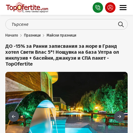
Оферти
Начало
Празници
Майски празници
СПА
ДО -15% за Ранни записвания за море в Гранд
Планина
хотел Свети Влас 5*! Нощувка на база Ултра ол
инклузив + басейни, джакузи и СПА пакет -
TopOfertite
Море
Чужбина
Празници
Турция
Гърция
Услуги