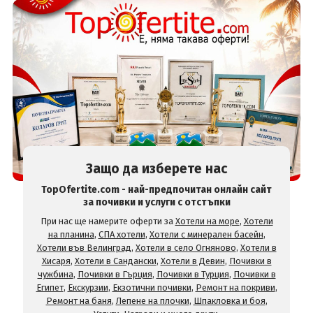
Защо да изберете нас
TopOfertite.com - най-предпочитан онлайн сайт
за почивки и услуги с отстъпки
При нас ще намерите оферти за
Хотели на море
,
Хотели
на планина
,
СПА хотели
,
Хотели с минерален басейн
,
Хотели във Велинград
,
Хотели в село Огняново
,
Хотели в
Хисаря
,
Хотели в Сандански
,
Хотели в Девин
,
Почивки в
чужбина
,
Почивки в Гърция
,
Почивки в Турция
,
Почивки в
Египет
,
Екскурзии
,
Екзотични почивки
,
Ремонт на покриви
,
Ремонт на баня
,
Лепене на плочки
,
Шпакловка и боя
,