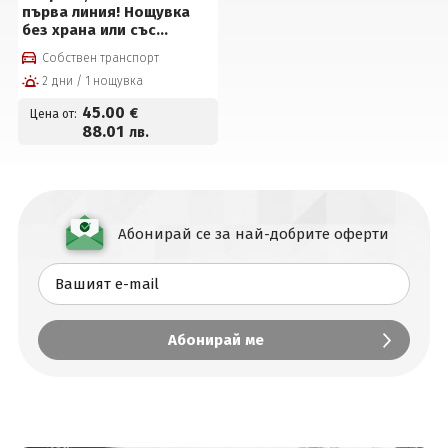
първа линия! Нощувка
без храна или със
закуска, външен басейн
Собствен транспорт
на цени от 45 € на човек
2 дни / 1 нощувка
45
.00
€
Цена от:
88
.01
лв.
Абонирай се за най-добрите оферти