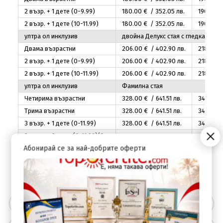
2 възр. + 1 дете (0-9.99)
180
.00
€ / 352
.05
лв.
190
.00
€
2 възр. + 1 дете (10-11.99)
180
.00
€ / 352
.05
лв.
190
.00
€
ултра ол инклузив
двойна Делукс стая с гледка мор
Двама възрастни
206
.00
€ / 402
.90
лв.
218
.00
€
2 възр. + 1 дете (0-9.99)
206
.00
€ / 402
.90
лв.
218
.00
€
2 възр. + 1 дете (10-11.99)
206
.00
€ / 402
.90
лв.
218
.00
€
ултра ол инклузив
Фамилна стая
Четирима възрастни
328
.00
€ / 641
.51
лв.
345
.00
€
Трима възрастни
328
.00
€ / 641
.51
лв.
345
.00
€
3 възр. + 1 дете (0-11.99)
328
.00
€ / 641
.51
лв.
345
.00
€
2 възр. + 2 деца (0-11.99)(0-
328
.00
€ / 641
.51
лв.
345
.00
€
11.99)
Абонирай се за най-добрите оферти
Цената включва