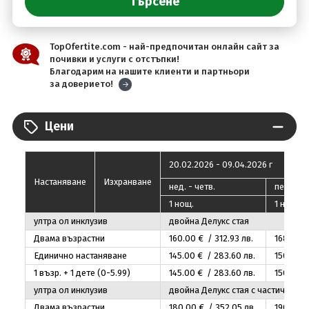
TopOfertite.com - най-предпочитан онлайн сайт за
почивки и услуги с отстъпки!
Благодарим на нашите клиенти и партньори
за доверието!
Цени
20.02.2026 - 09.04.2026 г
Настаняване
Изхранване
нед. - четв.
пeт. - съ
1 нощ.
1 нощ.
ултра ол инклузив
двойна Делукс стая
Двама възрастни
160
.00
€ / 312
.93
лв.
168
.00
€
Единично настаняване
145
.00
€ / 283
.60
лв.
150
.00
€
1 възр. + 1 дете (0-5.99)
145
.00
€ / 283
.60
лв.
150
.00
€
ултра ол инклузив
двойна Делукс стая с частичен из
Двама възрастни
180
.00
€ / 352
.05
лв.
190
.00
€