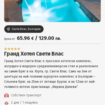
Вход
Свети Влас, България
65
.96
/
129
.00
€
лв.
Цена от:
Гранд Хотел Свети Влас
Гранд Хотел Свети Влас е луксозен хотелски комплекс,
изграден в модерен средиземноморски стил и разположен
на самия бряг в кв. Юрта, гр. Свети Влас. Само на 3км от
центъра на най-големия курортен комплекс в България –
Слънчев бряг, на 25км от летище Бургас и на 1,5км от най-
голямото яхтено пристанище „Марина Диневи“.
Собствен транспорт
2 дни / 1 нощувка