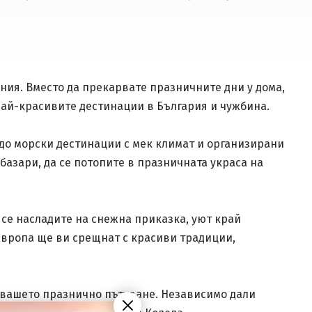
ния. Вместо да прекарвате празничните дни у дома,
най-красивите дестинации в България и чужбина.
 до морски дестинации с мек климат и организирани
азари, да се потопите в празничната украса на
се насладите на снежна приказка, уют край
Европа ще ви срещнат с красиви традиции,
 вашето празнично пътуване. Независимо дали