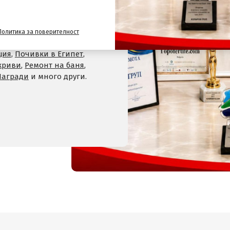
,
Хотели на планина
,
СПА
 Велинград
,
Хотели в село
Политика за поверителност
Хотели в Девин
,
Почивки
ция
,
Почивки в Египет
,
криви
,
Ремонт на баня
,
Награди
и много други.