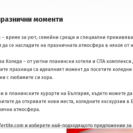
празнични моменти
а – време за уют, семейни срещи и специални преживява
и да се насладите на празничната атмосфера в някоя от 
за Коледа – от уютни планински хотели и СПА комплекси
ите празници са идеалният момент да посетите коледни б
ни с любимите си хора.
и в планинските курорти на България, където можете да 
итате да откривате нови места, коледните екскурзии в 
нична атмосфера.
fertite.com и изберете най-подходящото предложение за