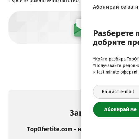
търсите романтично бягство, семейна почивка или к
Абонирай се за 
Абонирай се
Разберете 
добрите пр
*Който разбира TopOfe
*Получавайте редовн
и last minute оферти!
Защо да изберете
TopOfertite.com - най-предпочитан он
и услуги с отстъпк