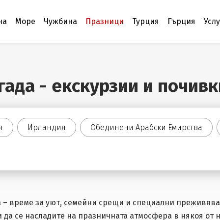
на
Море
Чужбина
Празници
Турция
Гърция
Усл
гада - екскурзии и почивк
я
Ирландия
Обединени Арабски Емирства
а – време за уют, семейни срещи и специални преживява
и да се насладите на празничната атмосфера в някоя от 