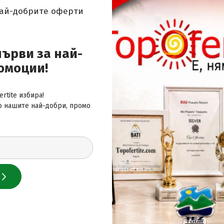
ратка екскурзия, тук ще откриете вдъхновяващи идеи за
най-добрите оферти
 за най-добрите оферти
първи за най-
омоции!
rtite избира!
о нашите най-добри, промо
 нас
лайн сайт за почивки
и