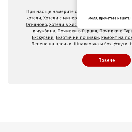
При нас ще намерите оферти за
Хотели на море
хотели
,
Хотели с минерален басейн
,
Хотели във
Моля, прочетете нашата
Огняново
,
Хотели в Хисаря
,
Хотели в Сандански
,
в чужбина
,
Почивки в Гърция
,
Почивки в Тур
Екскурзии
,
Екзотични почивки
,
Ремонт на по
Лепене на плочки
,
Шпакловка и боя
,
Услуги
,
Повече