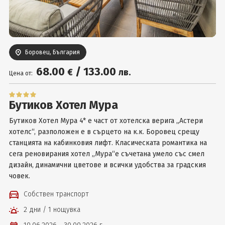
Вход
Боровец, България
68
.00
/
133
.00
€
лв.
Цена от:
Бутиков Хотел Мура
Бутиков Хотел Мура 4* е част от хотелска верига „Астери
хотелс“, разположен е в сърцето на к.к. Боровец срещу
станцията на кабинковия лифт. Класическата романтика на
сега реновирания хотел „Мура“е съчетана умело със смел
дизайн, динамични цветове и всички удобства за градския
човек.
Собствен транспорт
2 дни / 1 нощувка