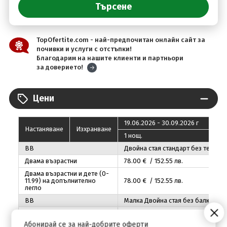
TopOfertite.com - най-предпочитан онлайн сайт за
почивки и услуги с отстъпки!
Благодарим на нашите клиенти и партньори
за доверието!
Цени
19.06.2026 - 30.09.2026 г
Настаняване
Изхранване
1 нощ.
BB
Двойна стая стандарт без тераса
Двама възрастни
78
.00
€ / 152
.55
лв.
Двама възрастни и дете (0-
11.99) на допълнително
78
.00
€ / 152
.55
лв.
легло
BB
Малка Двойна стая без балкон
Двама възрастни
68
.00
€ / 133
.00
лв.
Абонирай се за най-добрите оферти
BB
Тройна стая без балкон