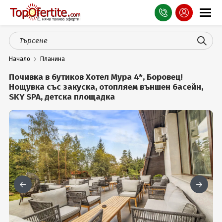
Оферти
Начало
Планина
СПА
Почивка в бутиков Хотел Мура 4*, Боровец!
Планина
Нощувка със закуска, отопляем външен басейн,
SKY SPA, детска площадка
Море
Чужбина
Празници
Турция
Гърция
Услуги