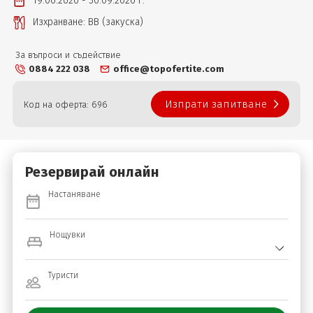
19.06.2026 - 30.09.2026 г.
Изхранване: ВВ (закуска)
За въпроси и съдействие
0884 222 038
office@topofertite.com
Изпрати запитване
Код на оферта: 696
Резервирай онлайн
Настаняване
Нощувки
Туристи