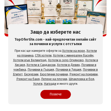
Защо да изберете нас
TopOfertite.com - най-предпочитан онлайн сайт
за почивки и услуги с отстъпки
При нас ще намерите оферти за
Хотели на море
,
Хотели
на планина
,
СПА хотели
,
Хотели с минерален басейн
,
Хотели във Велинград
,
Хотели в село Огняново
,
Хотели в
Хисаря
,
Хотели в Сандански
,
Хотели в Девин
,
Почивки в
чужбина
,
Почивки в Гърция
,
Почивки в Турция
,
Почивки в
Египет
,
Екскурзии
,
Екзотични почивки
,
Ремонт на покриви
,
Ремонт на баня
,
Лепене на плочки
,
Шпакловка и боя
,
Услуги
,
Награди
и много други.
Повече