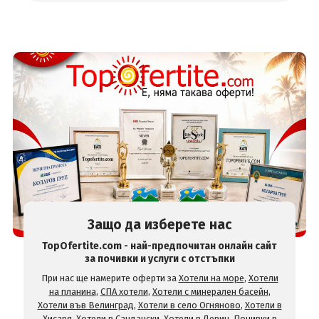
Защо да изберете нас
TopOfertite.com - най-предпочитан онлайн сайт
за почивки и услуги с отстъпки
При нас ще намерите оферти за
Хотели на море
,
Хотели
на планина
,
СПА хотели
,
Хотели с минерален басейн
,
Хотели във Велинград
,
Хотели в село Огняново
,
Хотели в
Хисаря
,
Хотели в Сандански
,
Хотели в Девин
,
Почивки в