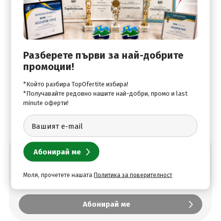
релакс.
Спорт:
Фитнес център
Развлечения:
Разберете първи за най-добрите
промоции!
АТВ под наем, голф клуб, спортна зала.
*Който разбира TopOfertite избира!
*Получавайте редовно нашите най-добри, промо и last
minute оферти!
Абонирай се за най-добрите оферти
Моля, прочетете нашата
Политика за поверителност