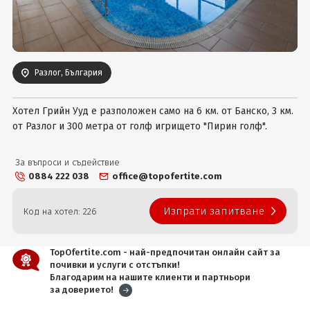
Вход
Разлог, България
Хотел Грийн Ууд е разположен само на 6 км. от Банско, 3 км.
от Разлог и 300 метра от голф игрището "Пирин голф".
За въпроси и съдействие
0884 222 038
office@topofertite.com
Изпрати запитване
Код на хотел: 226
TopOfertite.com - най-предпочитан онлайн сайт за
почивки и услуги с отстъпки!
Благодарим на нашите клиенти и партньори
за доверието!