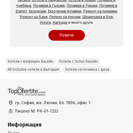
чужбина
,
Почивки в Гърция
,
Почивки в Турция
,
Почивки в
Египет
,
Екскурзии
,
Екзотични почивки
,
Ремонт на покриви
,
Ремонт на баня
,
Лепене на плочки
,
Шпакловка и боя
,
Услуги
,
Награди
и много други.
Повече
Хотели с вътрешен басейн
Хотели с топъл басейн
All Inclusive хотели в България
Хотели за почивка с деца
гр. София, жк. Люлин, бл. 789А, офис 1
Лиценз №
РК-01-7232
Информация