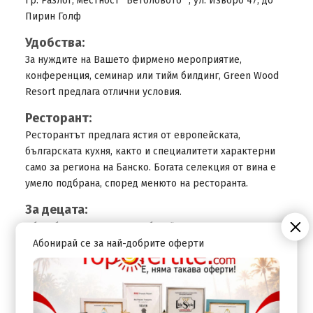
Гр. Разлог, местност “Бетоловото'' , ул. Изворо 47, до
Пирин Голф
Удобства:
За нуждите на Вашето фирмено мероприятие,
конференция, семинар или тийм билдинг, Green Wood
Resort предлага отлични условия.
Ресторант:
Ресторантът предлага ястия от европейската,
българската кухня, както и специалитети характерни
само за региона на Банско. Богата селекция от вина е
умело подбрана, според менюто на ресторанта.
За децата:
Обособена зона за деца в басейна
Абонирай се за най-добрите оферти
СПА:
Услугите, които се предлагат в SPA центъра на Green
Wood Hotels SPA: Парна баня, сауна, душ ледено ведро,
отопляем вътрешен басейн, турска баня, ВИП зона за