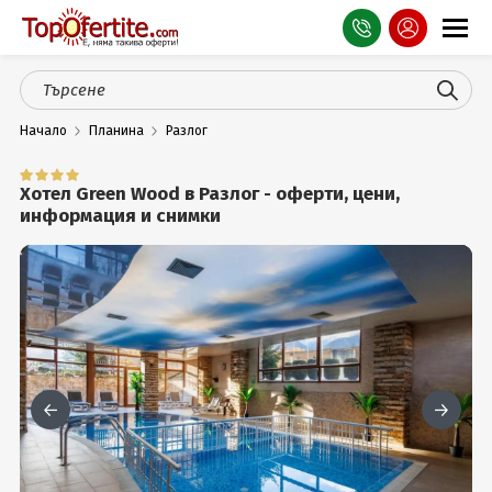
Оферти
Начало
Планина
Разлог
СПА
Планина
Хотел Green Wood в Разлог - оферти, цени,
информация и снимки
Море
Чужбина
Празници
Турция
Гърция
Услуги