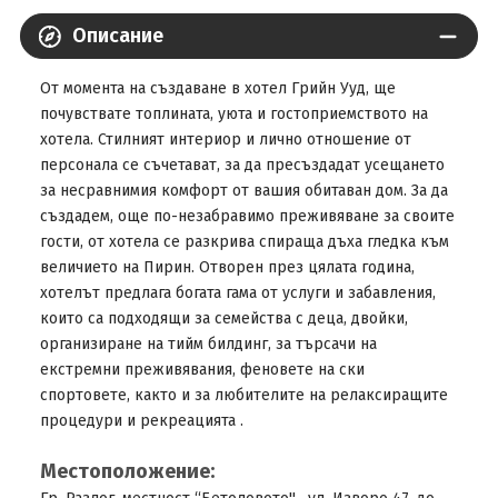
Описание
От момента на създаване в хотел Грийн Ууд, ще
почувствате топлината, уюта и гостоприемството на
хотела. Стилният интериор и лично отношение от
персонала се съчетават, за да пресъздадат усещането
за несравнимия комфорт от вашия обитаван дом. За да
създадем, още по-незабравимо преживяване за своите
гости, от хотела се разкрива спираща дъха гледка към
величието на Пирин. Отворен през цялата година,
хотелът предлага богата гама от услуги и забавления,
които са подходящи за семейства с деца, двойки,
организиране на тийм билдинг, за търсачи на
екстремни преживявания, феновете на ски
спортовете, както и за любителите на релаксиращите
процедури и рекреацията .
Местоположение: