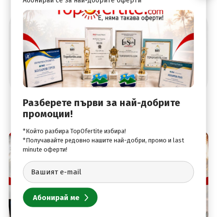
Абонирай се за най-добрите оферти
Разберете първи за най-добрите
промоции!
*Който разбира TopOfertite избира!
*Получавайте редовно нашите най-добри, промо и last
minute оферти!