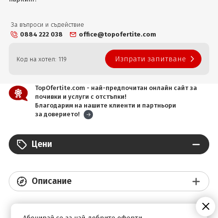
За въпроси и съдействие
0884 222 038
office@topofertite.com
Изпрати запитване
Код на хотел: 119
TopOfertite.com - най-предпочитан онлайн сайт за
почивки и услуги с отстъпки!
Благодарим на нашите клиенти и партньори
за доверието!
Цени
Описание
Абонирай се за най-добрите оферти