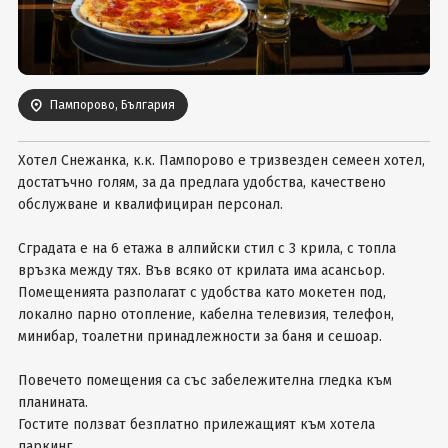
Вход
Пампорово, България
Хотел Снежанка, к.к. Пампорово е тризвезден семеен хотел,
достатъчно голям, за да предлага удобства, качествено
обслужване и квалифициран персонал.
Сградата е на 6 етажа в алпийски стил с 3 крила, с топла
връзка между тях. Във всяко от крилата има асансьор.
Помещенията разполагат с удобства като мокетен под,
локално парно отопление, кабелна телевизия, телефон,
минибар, тоалетни принадлежности за баня и сешоар.
Повечето помещения са със забележителна гледка към
планината.
Гостите ползват безплатно прилежащият към хотела
паркинг.