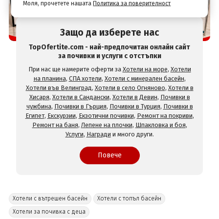
Моля, прочетете нашата
Политика за поверителност
Защо да изберете нас
TopOfertite.com - най-предпочитан онлайн сайт
за почивки и услуги с отстъпки
При нас ще намерите оферти за
Хотели на море
,
Хотели
на планина
,
СПА хотели
,
Хотели с минерален басейн
,
Хотели във Велинград
,
Хотели в село Огняново
,
Хотели в
Хисаря
,
Хотели в Сандански
,
Хотели в Девин
,
Почивки в
чужбина
,
Почивки в Гърция
,
Почивки в Турция
,
Почивки в
Египет
,
Екскурзии
,
Екзотични почивки
,
Ремонт на покриви
,
Ремонт на баня
,
Лепене на плочки
,
Шпакловка и боя
,
Услуги
,
Награди
и много други.
Повече
Хотели с вътрешен басейн
Хотели с топъл басейн
Хотели за почивка с деца