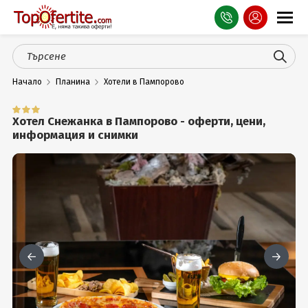
Оферти
Начало
Планина
Хотели в Пампорово
СПА
Планина
Хотел Снежанка в Пампорово - оферти, цени,
информация и снимки
Море
Чужбина
Празници
Турция
Гърция
Услуги