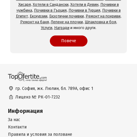
Хисаря
,
Хотели в Сандански
,
Хотели в Девин
,
Почивки в
чужбина
,
Почивки в Гърция
,
Почивки в Турция
,
Почивки в
Египет
,
Екскурзии
,
Екзотични почивки
,
Ремонт на покриви
,
Ремонт на баня
,
Лепене на плочки
,
Шпакловка и боя
,
Услуги
,
Награди
и много други.
Повече
гр. София, жк. Люлин, бл. 789А, офис 1
Лиценз №
РК-01-7232
Информация
За нас
Контакти
Правила и условия за ползване