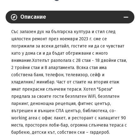
Описание
Със запазен дух на българска култура и стил след
цялостен ремонт през ноември 2023 г. сме се
погрижили за всеки детайл, гостите ни да се чувстват
като у дома си и да бъдат обгрижвани с много
внимание.Хотелът разполага с 28 стаи - 18 двойни стаи,
2 тройни стаи и 8 апартамента. Всяка стая има
собствена баня, телефон, телевизор, сейф и
хладилник/ минибар. Част от стаите на втория етаж
имат прекрасни слънчеви тераси. Хотел "Бреза"
предлага за своите гости безплатен WiFi, безплатен
паркинг, денонощна рецепция, фитнес център,
вътрешен и външен СПА център, библиотека, co-
working area с офис пакет, и ресторант с капацитет 90
места, просторен лоби-бар, огромна слънчева тераса с
барбекю, детски кът, собствен ски – гардероб.