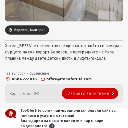
Вход
Боровец, България
Хотел „БРЕЗА“ е стилен тризвезден хотел, който се намира в
сърцето на ски курорт Боровец, в прегръдките на Рила
планина между двете детски писти и лифта-гондола.
За въпроси и съдействие
0884 222 038
office@topofertite.com
Изпрати запитване
Код на хотел: 241
TopOfertite.com - най-предпочитан онлайн сайт за
почивки и услуги с отстъпки!
Благодарим на нашите клиенти и партньори
за доверието!