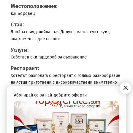
Местоположение:
к.к Боровец
Стаи:
Двойна стая, двойна стая Делукс, малък суит, суит,
апартамент с две спални.
Услуги:
Собствен ски гардероб за съхранение.
Ресторант:
Хотелът разполага с ресторант с голямо разнообразие
на ястия приготвени с висококачествени внимателно
подбрани продукти, лоби бара пък предлага
Абонирай се за най-добрите оферти
висококачествени топли напитки и коктейли.
За децата:
Хотелът разполага със детски кът.
СПА:
Външно джакузи, финландско топило с билки, ледена