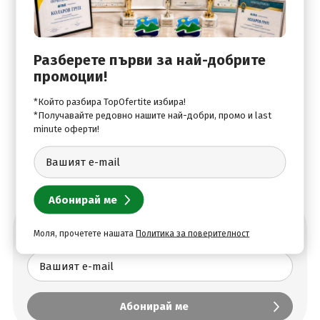
купа, сауна, парна баня, релакс зона.
Спорт:
Разберете първи за най-добрите
Фитнес център.
промоции!
Развлечения:
*Който разбира TopOfertite избира!
Зона за игри за възрастни /шах, табла, карти/,
*Получавайте редовно нашите най-добри, промо и last
minute оферти!
Абонирай се за най-добрите оферти
Моля, прочетете нашата
Политика за поверителност