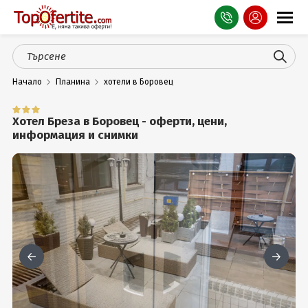
Оферти
Начало
Планина
хотели в Боровец
СПА
Планина
Хотел Бреза в Боровец - оферти, цени,
информация и снимки
Море
Чужбина
Празници
Турция
Гърция
Услуги