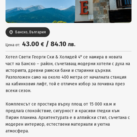
Вход
Банско, България
43
.00
/
84
.10
€
лв.
Цена от:
Хотел Свети Георги Ски & Холидей 4* се намира в новата
част на Банско – район, съчетаващ модерни хотели с духа на
историята, древни римски бани и старинни църкви.
Разположен само на около 400 метра от началната станция
на кабинковия лифт, той е отличен избор за почивка през
всеки сезон.
Комплексът се простира върху площ от 15 000 кв.м и
предлага спокойствие, сигурност и красиви гледки към
Пирин планина. Архитектурата е в алпийски стил, съчетана с
модерен интериор, естествени материали и уютна
атмосфера.