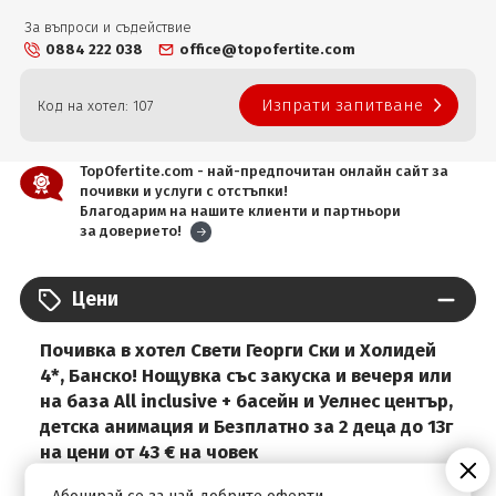
За въпроси и съдействие
0884 222 038
office@topofertite.com
Изпрати запитване
Код на хотел: 107
TopOfertite.com - най-предпочитан онлайн сайт за
почивки и услуги с отстъпки!
Благодарим на нашите клиенти и партньори
за доверието!
Цени
Почивка в хотел Свети Георги Ски и Холидей
4*, Банско! Нощувка със закуска и вечеря или
на база All inclusive + басейн и Уелнес център,
детска анимация и Безплатно за 2 деца до 13г
на цени от 43 € на човек
16.04.2026 -
25.07.2026 г