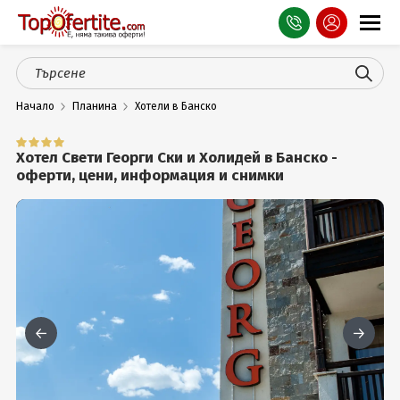
Оферти
Начало
Планина
Хотели в Банско
СПА
Планина
Хотел Свети Георги Ски и Холидей в Банско -
оферти, цени, информация и снимки
Море
Чужбина
Празници
Турция
Гърция
Услуги