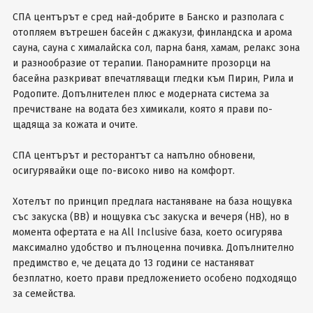
СПА центърът е сред най-добрите в Банско и разполага с
отопляем вътрешен басейн с джакузи, финландска и арома
сауна, сауна с хималайска сол, парна баня, хамам, релакс зона
и разнообразие от терапии. Панорамните прозорци на
басейна разкриват впечатляващи гледки към Пирин, Рила и
Родопите. Допълнителен плюс е модерната система за
пречистване на водата без химикали, която я прави по-
щадяща за кожата и очите.
СПА центърът и ресторантът са напълно обновени,
осигурявайки още по-високо ниво на комфорт.
Хотелът по принцип предлага настаняване на база нощувка
със закуска (BB) и нощувка със закуска и вечеря (HB), но в
момента офертата е на All Inclusive база, което осигурява
максимално удобство и пълноценна почивка. Допълнително
предимство е, че децата до 13 години се настаняват
безплатно, което прави предложението особено подходящо
за семейства.