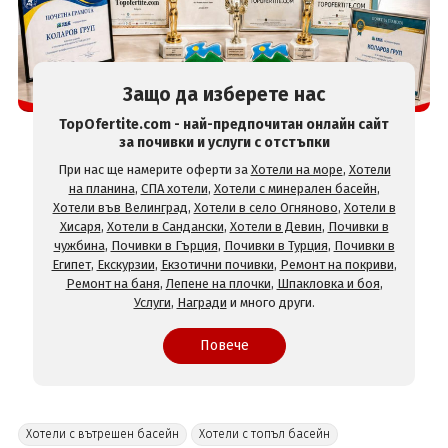
Защо да изберете нас
TopOfertite.com - най-предпочитан онлайн сайт
за почивки и услуги с отстъпки
При нас ще намерите оферти за
Хотели на море
,
Хотели
на планина
,
СПА хотели
,
Хотели с минерален басейн
,
Хотели във Велинград
,
Хотели в село Огняново
,
Хотели в
Хисаря
,
Хотели в Сандански
,
Хотели в Девин
,
Почивки в
чужбина
,
Почивки в Гърция
,
Почивки в Турция
,
Почивки в
Египет
,
Екскурзии
,
Екзотични почивки
,
Ремонт на покриви
,
Ремонт на баня
,
Лепене на плочки
,
Шпакловка и боя
,
Услуги
,
Награди
и много други.
Повече
Хотели с вътрешен басейн
Хотели с топъл басейн