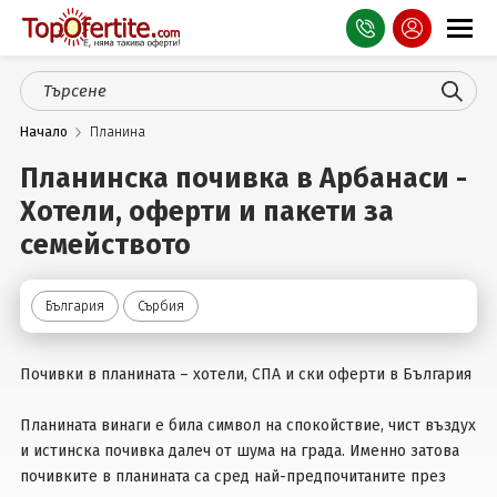
Оферти
Начало
Планина
СПА
Планинска почивка в Арбанаси -
Планина
Хотели, оферти и пакети за
Море
семейството
Чужбина
България
Сърбия
Празници
Почивки в планината – хотели, СПА и ски оферти в България
Турция
Планината винаги е била символ на спокойствие, чист въздух
Гърция
и истинска почивка далеч от шума на града. Именно затова
почивките в планината са сред най-предпочитаните през
Услуги