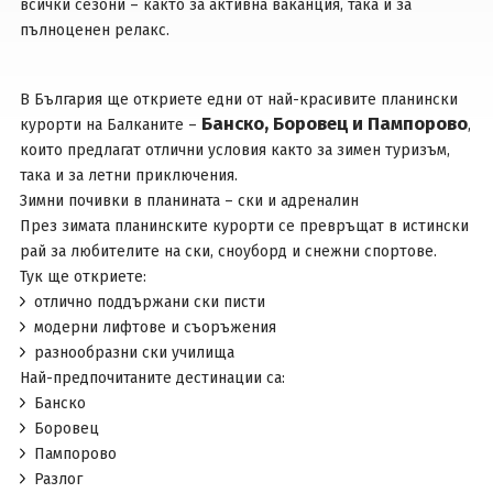
всички сезони – както за активна ваканция, така и за
пълноценен релакс.
Вход
В
България
ще откриете едни от най-красивите планински
Банско, Боровец и Пампорово
курорти на Балканите –
,
които предлагат отлични условия както за зимен туризъм,
така и за летни приключения.
Зимни почивки в планината – ски и адреналин
През зимата планинските курорти се превръщат в истински
рай за любителите на ски, сноуборд и снежни спортове.
Тук ще откриете:
отлично поддържани ски писти
модерни лифтове и съоръжения
разнообразни ски училища
Най-предпочитаните дестинации са:
Банско
Боровец
Пампорово
Разлог