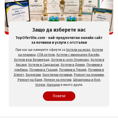
Защо да изберете нас
TopOfertite.com - най-предпочитан онлайн сайт
за почивки и услуги с отстъпки
При нас ще намерите оферти за
Хотели на море
,
Хотели
на планина
,
СПА хотели
,
Хотели с минерален басейн
,
Хотели във Велинград
,
Хотели в село Огняново
,
Хотели в
Хисаря
,
Хотели в Сандански
,
Хотели в Девин
,
Почивки в
чужбина
,
Почивки в Гърция
,
Почивки в Турция
,
Почивки в
Египет
,
Екскурзии
,
Екзотични почивки
,
Ремонт на покриви
,
Ремонт на баня
,
Лепене на плочки
,
Шпакловка и боя
,
Услуги
,
Награди
и много други.
Повече