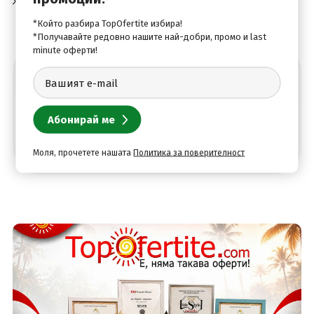
разнообразие от активности през цялата година
*Който разбира TopOfertite избира!
*Получавайте редовно нашите най-добри, промо и last
minute оферти!
Абонирай се за най-добрите оферти
Моля, прочетете нашата
Политика за поверителност