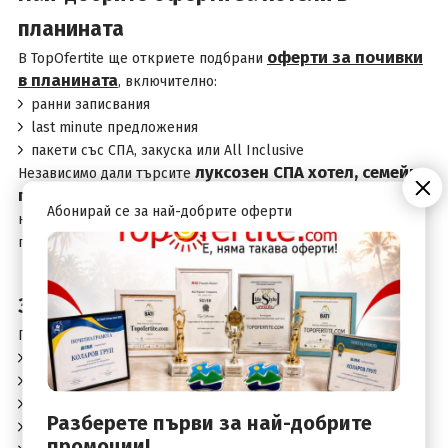
планината
оферти за почивки
В TopOfertite ще откриете подбрани
в планината
, включително:
ранни записвания
last minute предложения
пакети със СПА, закуска или All Inclusive
луксозен СПА хотел, семейна
Независимо дали търсите
почивка или бюджетна ски ваканция
, тук ще
Абонирай се за най-добрите оферти
намерите най-добрите предложения за вашата планинска
почивка.
Защо да изберете почивка в планината?
Планинските курорти в България съчетават:
красива природа
чист въздух
модерни хотели
Разберете първи за най-добрите
достъпни цени
промоции!