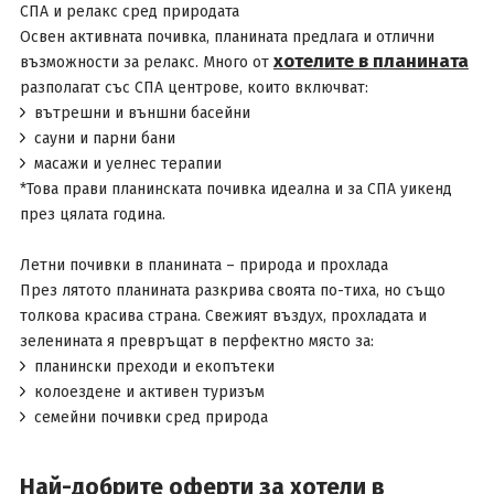
СПА и релакс сред природата
Освен активната почивка, планината предлага и отлични
хотелите в планината
възможности за релакс. Много от
разполагат със СПА центрове, които включват:
вътрешни и външни басейни
сауни и парни бани
масажи и уелнес терапии
*Това прави планинската почивка идеална и за СПА уикенд
през цялата година.
Летни почивки в планината – природа и прохлада
През лятото планината разкрива своята по-тиха, но също
толкова красива страна. Свежият въздух, прохладата и
зеленината я превръщат в перфектно място за:
планински преходи и екопътеки
колоездене и активен туризъм
семейни почивки сред природа
Най-добрите оферти за хотели в