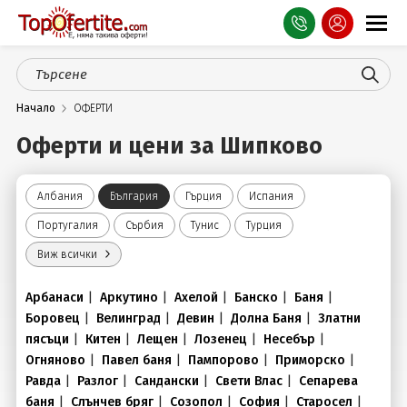
Оферти
Начало
ОФЕРТИ
СПА
Оферти и цени за Шипково
Планина
Море
Албания
България
Гърция
Испания
Португалия
Сърбия
Тунис
Турция
Чужбина
Виж всички
Празници
Арбанаси
|
Аркутино
|
Ахелой
|
Банско
|
Баня
|
Турция
Боровец
|
Велинград
|
Девин
|
Долна Баня
|
Златни
пясъци
|
Китен
|
Лещен
|
Лозенец
|
Несебър
|
Гърция
Огняново
|
Павел баня
|
Пампорово
|
Приморско
|
Равда
|
Разлог
|
Сандански
|
Свети Влас
|
Сепарева
Услуги
баня
|
Слънчев бряг
|
Созопол
|
София
|
Старосел
|