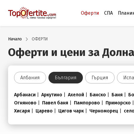
Оферти
СПА
Плани
Начало
ОФЕРТИ
Оферти и цени за Долна
Албания
България
Гърция
Исп
Арбанаси
|
Аркутино
|
Ахелой
|
Банско
|
Баня
|
Б
Огняново
|
Павел баня
|
Пампорово
|
Приморско
Хисаря
|
Царево
|
Цигов чарк
|
Черноморец
|
сел