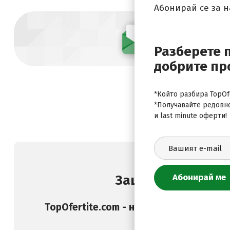
Абонирай се за 
Абонирай се
Разберете 
добрите пр
*Който разбира TopOfe
*Получавайте редовн
и last minute оферти!
Защо да изберете
TopOfertite.com - най-предпочитан он
и услуги с отстъпк