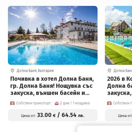
Долна Баня, България
Долна Бан
Почивка в хотел Долна Баня,
2026 в К
гр. Долна Баня! Нощувка със
Долна б
закуска, външен басейн и
закуска
джакузи с минерална вода,
външен 
Собствен транспорт
2 дни / 1 нощувка
Собствен 
вътрешна Релакс зона на
басейн н
цени от 33 € на човек
човек
33
.00
/
64
.54
€
лв.
Цена от:
Цена от