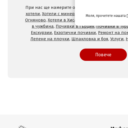
При нас ще намерите оферти за
Хотели на море
хотели
,
Хотели с минерален басейн
,
Хотели във
Моля, прочетете нашата
Огняново
,
Хотели в Хисаря
,
Хотели в Сандански
,
в чужбина
,
Почивки в Гърция
,
Почивки в Тур
Екскурзии
,
Екзотични почивки
,
Ремонт на по
Лепене на плочки
,
Шпакловка и боя
,
Услуги
,
Повече