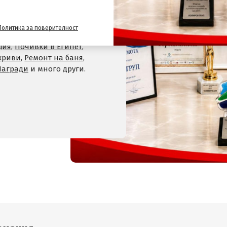
,
Хотели на планина
,
СПА
 Велинград
,
Хотели в село
Политика за поверителност
Хотели в Девин
,
Почивки
ция
,
Почивки в Египет
,
криви
,
Ремонт на баня
,
Награди
и много други.