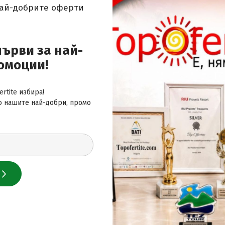
най-добрите оферти
 за най-добрите оферти
първи за най-
омоции!
rtite избира!
о нашите най-добри, промо
 нас
лайн сайт за почивки
и