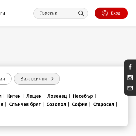
уги
Вход
ия
Виж всички
и
|
Китен
|
Лещен
|
Лозенец
|
Несебър
|
ня
|
Слънчев бряг
|
Созопол
|
София
|
Старосел
|