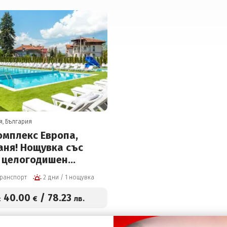
я, България
омплекс Европа,
аня! Нощувка със
, целогодишен
топъл минерален
транспорт
2 дни / 1 нощувка
а цени от 40 евро на
40
.00
/
78
.23
€
лв.
: