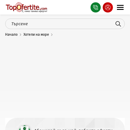
Оферти
Начало
Хотели на море
СПА
Планина
Море
Чужбина
Празници
Турция
Гърция
Услуги