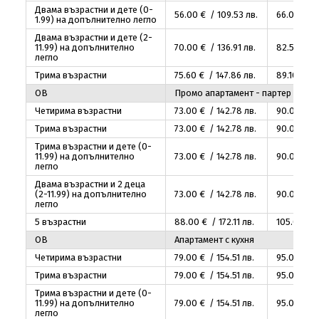
Двама възрастни и дете (0-
56
.00
€ / 109
.53
лв.
66
.00
€ / 
1.99) на допълнително легло
Двама възрастни и дете (2-
11.99) на допълнително
70
.00
€ / 136
.91
лв.
82
.50
€ / 
легло
Трима възрастни
75
.60
€ / 147
.86
лв.
89
.10
€ / 
OB
Промо апартамент - партер
Четирима възрастни
73
.00
€ / 142
.78
лв.
90
.00
€ / 
Трима възрастни
73
.00
€ / 142
.78
лв.
90
.00
€ / 
Трима възрастни и дете (0-
11.99) на допълнително
73
.00
€ / 142
.78
лв.
90
.00
€ / 
легло
Двама възрастни и 2 деца
(2-11.99) на допълнително
73
.00
€ / 142
.78
лв.
90
.00
€ / 
легло
5 възрастни
88
.00
€ / 172
.11
лв.
105
.00
€ /
OB
Апартамент с кухня
Четирима възрастни
79
.00
€ / 154
.51
лв.
95
.00
€ / 
Трима възрастни
79
.00
€ / 154
.51
лв.
95
.00
€ / 
Трима възрастни и дете (0-
11.99) на допълнително
79
.00
€ / 154
.51
лв.
95
.00
€ / 
легло