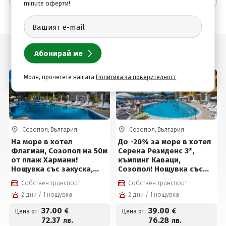
Допълнителна информация
minute оферти!
Подобни оферти
LAST MINUTE
-20%
Моля, прочетете нашата
Политика за поверителност
И
-15%
Созопол, България
Созопол, България
На море в хотел
До -20% за море в хотел
Флагман, Созопол на 50м
Серена Резиденс 3*,
от плаж Хармани!
къмпинг Каваци,
Нощувка със закуска,
Созопол! Нощувка със
закуска и вечеря или на
закуска, обяд*, вечеря*,
Собствен транспорт
Собствен транспорт
база All Inclusive, басейн
външен и детски басейн,
2 дни / 1 нощувка
2 дни / 1 нощувка
и детски кът на цени от
паркинг и Безплатно за
37 € на човек +
дете до 12г на цени от 39
37
.00
39
.00
€
€
Цена от:
Цена от:
Безплатно за дете до 12г
€ на човек
72
.37
76
.28
лв.
лв.