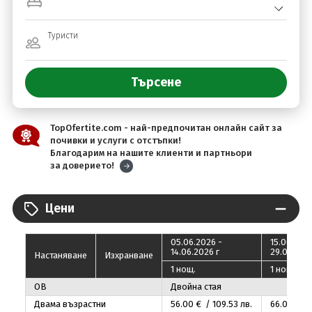
Туристи
TopOfertite.com - най-предпочитан онлайн сайт за
почивки и услуги с отстъпки!
Благодарим на нашите клиенти и партньори
за доверието!
Цени
05.06.2026 -
15.06.2026
14.06.2026 г
29.06.2026
Настаняване
Изхранване
1 нощ.
1 нощ.
OB
Двойна стая
Двама възрастни
56
.00
€ / 109
.53
лв.
66
.00
€ / 