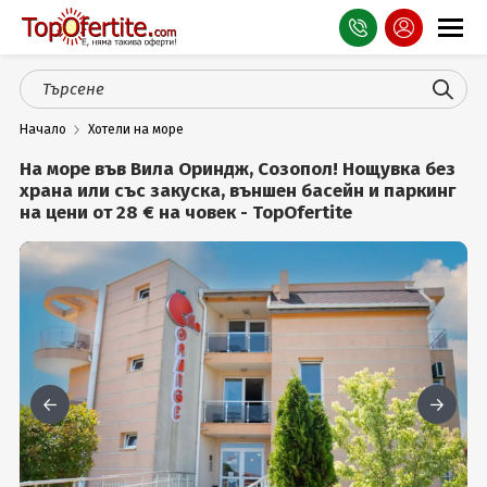
Оферти
Начало
Хотели на море
СПА
На море във Вила Ориндж, Созопол! Нощувка без
Планина
храна или със закуска, външен басейн и паркинг
на цени от 28 € на човек - TopOfertite
Море
Чужбина
Празници
Турция
Гърция
Услуги