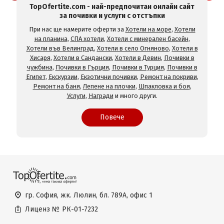
TopOfertite.com - най-предпочитан онлайн сайт
за почивки и услуги с отстъпки
При нас ще намерите оферти за
Хотели на море
,
Хотели
на планина
,
СПА хотели
,
Хотели с минерален басейн
,
Хотели във Велинград
,
Хотели в село Огняново
,
Хотели в
Хисаря
,
Хотели в Сандански
,
Хотели в Девин
,
Почивки в
чужбина
,
Почивки в Гърция
,
Почивки в Турция
,
Почивки в
Египет
,
Екскурзии
,
Екзотични почивки
,
Ремонт на покриви
,
Ремонт на баня
,
Лепене на плочки
,
Шпакловка и боя
,
Услуги
,
Награди
и много други.
Повече
гр. София, жк. Люлин, бл. 789А, офис 1
Лиценз №
РК-01-7232