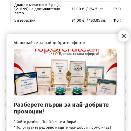
Двама възрастни и 2 деца
(2-11.99) на допълнително
79
.00
€ / 154
.51
лв.
95
.00
€ / 
легло
5 възрастни
94
.00
€ / 183
.85
лв.
110
.00
€ /
Минимален престой за целия сезон - 3 нощувки!
Абонирай се за най-добрите оферти
За периода от 30.06 - 31.08 се предлага включена
закуска САМО за настаняване в двойните стаи!!!
Цената включва
Цената не включва
Разберете първи за най-добрите
Описание на хотела
промоции!
Удобства
*Който разбира TopOfertite избира!
*Получавайте редовно нашите най-добри, промо и last