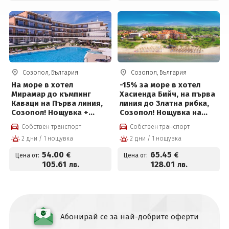
Созопол, България
Созопол, България
На море в хотел
-15% за море в хотел
Мирамар до къмпинг
Хасиенда Бийч, на първа
Каваци на Първа линия,
линия до Златна рибка,
Созопол! Нощувка +
Созопол! Нощувка на
закуска, вечеря, басейн
база All inclusive +
Собствен транспорт
Собствен транспорт
и паркинг на цени от 54
външен басейн,
2 дни / 1 нощувка
2 дни / 1 нощувка
€ на човек
анимация за деца и
възрастни и безплатен
54
.00
65
.45
€
€
Цена от:
Цена от:
паркинг на цени от 65.45
105
.61
128
.01
лв.
лв.
евро на човек
Абонирай се за най-добрите оферти