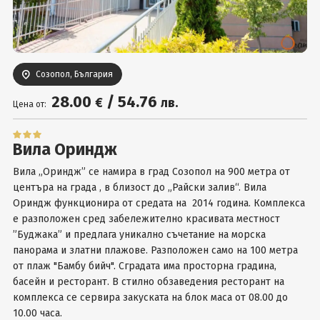
Вход
Созопол, България
28
.00
/
54
.76
€
лв.
Цена от:
Вила Ориндж
Вила „Ориндж” се намира в град Созопол на 900 метра от
центъра на града , в близост до „Райски залив“. Вила
Ориндж функционира от средата на 2014 година. Комплекса
е разположен сред забележително красивата местност
”Буджака” и предлага уникално съчетание на морска
панорама и златни плажове. Разположен само на 100 метра
от плаж "Бамбу бийч". Сградата има просторна градина,
басейн и ресторант. В стилно обзаведения ресторант на
комплекса се сервира закуската на блок маса от 08.00 до
10.00 часа.