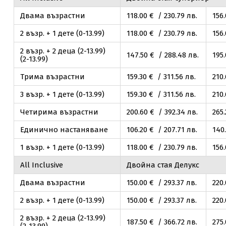
Двама възрастни
118
.00
€ / 230
.79
лв.
156
2 възр. + 1 дете (0-13.99)
118
.00
€ / 230
.79
лв.
156
2 възр. + 2 деца (2-13.99)
147
.50
€ / 288
.48
лв.
195
(2-13.99)
Трима възрастни
159
.30
€ / 311
.56
лв.
210
3 възр. + 1 дете (0-13.99)
159
.30
€ / 311
.56
лв.
210
Четирима възрастни
200
.60
€ / 392
.34
лв.
265
Единично настаняване
106
.20
€ / 207
.71
лв.
140
1 възр. + 1 дете (0-13.99)
118
.00
€ / 230
.79
лв.
156
All Inclusive
Двойна стая Делукс
Двама възрастни
150
.00
€ / 293
.37
лв.
220
2 възр. + 1 дете (0-13.99)
150
.00
€ / 293
.37
лв.
220
2 възр. + 2 деца (2-13.99)
187
.50
€ / 366
.72
лв.
275