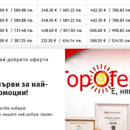
.00
€ / 580
.88
лв.
348
.30
€ / 681
.22
лв.
402
.30
€ / 786
.83
лв
.00
€ / 580
.88
лв.
348
.30
€ / 681
.22
лв.
402
.30
€ / 786
.83
лв
.00
€ / 731
.48
лв.
438
.60
€ / 857
.83
лв.
506
.60
€ / 990
.82
лв
.00
€ / 387
.25
лв.
232
.20
€ / 454
.14
лв.
268
.20
€ / 524
.55
лв
.00
€ / 430
.28
лв.
258
.00
€ / 504
.60
лв.
298
.00
€ / 582
.84
лв
най-добрите оферти
.60
€ / 640
.73
лв.
399
.00
€ / 780
.38
лв.
462
.00
€ / 903
.59
лв
.60
€ / 640
.73
лв.
399
.00
€ / 780
.38
лв.
462
.00
€ / 903
.59
лв
първи за най-
омоции!
.60
€ / 640
.73
лв.
399
.00
€ / 780
.38
лв.
462
.00
€ / 903
.59
лв
rtite избира!
.60
€ / 640
.73
лв.
399
.00
€ / 780
.38
лв.
462
.00
€ / 903
.59
лв
о нашите най-добри, промо
.60
€ / 640
.73
лв.
399
.00
€ / 780
.38
лв.
462
.00
€ / 903
.59
лв