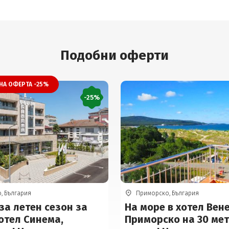
Подобни оферти
НА ОФЕРТА -25%
-25%
, България
Приморско, България
за летен сезон за
На море в хотел Вен
отел Синема,
Приморско на 30 мет