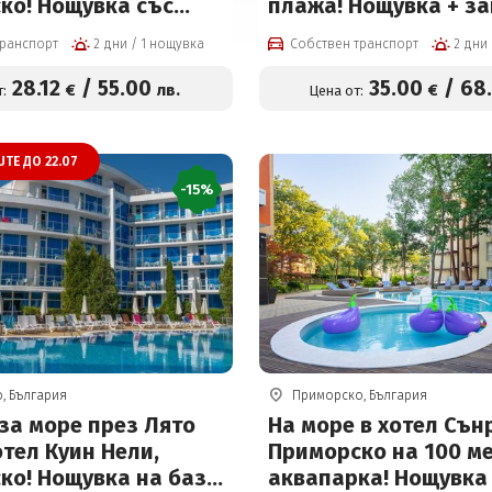
ко! Нощувка със
плажа! Нощувка + за
 закуска и вечеря
вечеря, басейн и ше
транспорт
2 дни / 1 нощувка
Собствен транспорт
tra All inclusive +
около басейна на це
и Безплатно за деца
€ на човек
28
.12
/
55
.00
35
.00
/
68
€
лв.
€
:
Цена от:
UTE ДО 22.07
-15%
, България
Приморско, България
за море през Лято
На море в хотел Сън
отел Куин Нели,
Приморско на 100 ме
ко! Нощувка на база
аквапарка! Нощувка