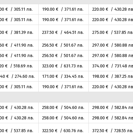
.00
€ / 305
.11
лв.
190
.00
€ / 371
.61
лв.
220
.00
€ / 430
.28
лв
.00
€ / 305
.11
лв.
190
.00
€ / 371
.61
лв.
220
.00
€ / 430
.28
лв
.00
€ / 381
.39
лв.
237
.50
€ / 464
.51
лв.
275
.00
€ / 537
.85
лв
.60
€ / 411
.90
лв.
256
.50
€ / 501
.67
лв.
297
.00
€ / 580
.88
лв
.60
€ / 411
.90
лв.
256
.50
€ / 501
.67
лв.
297
.00
€ / 580
.88
лв
.20
€ / 518
.69
лв.
323
.00
€ / 631
.73
лв.
374
.00
€ / 731
.48
лв
.40
€ / 274
.60
лв.
171
.00
€ / 334
.45
лв.
198
.00
€ / 387
.25
лв
.00
€ / 305
.11
лв.
190
.00
€ / 371
.61
лв.
220
.00
€ / 430
.28
лв
.00
€ / 430
.28
лв.
258
.00
€ / 504
.60
лв.
298
.00
€ / 582
.84
лв
.00
€ / 430
.28
лв.
258
.00
€ / 504
.60
лв.
298
.00
€ / 582
.84
лв
.00
€ / 537
.85
лв.
322
.50
€ / 630
.76
лв.
372
.50
€ / 728
.55
лв