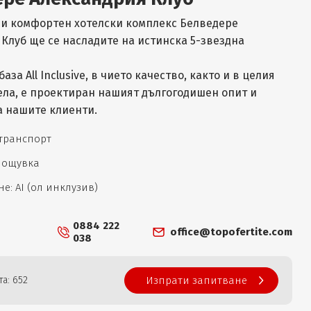
 и комфортен хотелски комплекс Белведере
Клуб ще се насладите на истинска 5-звездна
база All Inclusive, в чието качество, както и в целия
ела, е проектиран нашият дългогодишен опит и
а нашите клиенти.
 транспорт
 нощувка
е: AI (ол инклузив)
0884 222
office@topofertite.com
038
а: 652
Изпрати запитване