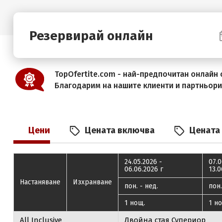
Резервирай онлайн
TopOfertite.com - най-предпочитан онлайн с
Благодарим на нашите клиенти и партньор
Цени
Цената включва
Цената
24.05.2026 -
07.0
06.06.2026 г
13.0
Настаняване
Изхранване
пон. - нед.
пон.
1 нощ.
1 н
All Inclusive
Двойна стая Супериор