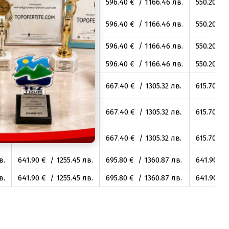
.
550
.20
€ / 1076
.10
лв.
596
.40
€ / 1166
.46
лв.
550
.20
€ /
.
550
.20
€ / 1076
.10
лв.
596
.40
€ / 1166
.46
лв.
550
.20
€ /
.
550
.20
€ / 1076
.10
лв.
596
.40
€ / 1166
.46
лв.
550
.20
€ /
.
550
.20
€ / 1076
.10
лв.
596
.40
€ / 1166
.46
лв.
550
.20
€ /
.
615
.70
€ / 1204
.20
лв.
667
.40
€ / 1305
.32
лв.
615
.70
€ /
.
615
.70
€ / 1204
.20
лв.
667
.40
€ / 1305
.32
лв.
615
.70
€ /
.
615
.70
€ / 1204
.20
лв.
667
.40
€ / 1305
.32
лв.
615
.70
€ /
в.
641
.90
€ / 1255
.45
лв.
695
.80
€ / 1360
.87
лв.
641
.90
€ /
в.
641
.90
€ / 1255
.45
лв.
695
.80
€ / 1360
.87
лв.
641
.90
€ /