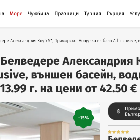
на
Море
Чужбина
Празници
Турция
Гърция
Усл
ере Александрия Клуб 5*, Приморско! Нощувка на база All inclusive,
л Белведере Александрия 
lusive, външен басейн, во
3.99 г. на цени от 42.50 €
Примо
Бълга
-15%
Белведе