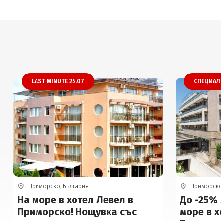
LAST MINUTE 25.07
СПЕЦИАЛ
Приморско, България
Приморско
На море в хотел Левел в
До -25% 
Приморско! Нощувка със
море в х