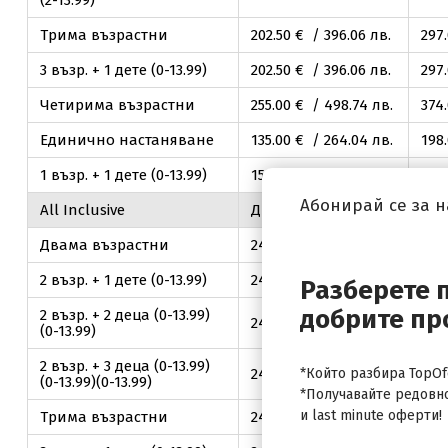
(2-13.99)
Трима възрастни
202
.50
€ / 396
.06
лв.
297
3 възр. + 1 дете (0-13.99)
202
.50
€ / 396
.06
лв.
297
Четирима възрастни
255
.00
€ / 498
.74
лв.
374
Единично настаняване
135
.00
€ / 264
.04
лв.
198
1 възр. + 1 дете (0-13.99)
150
.00
€ / 293
.37
лв.
220
Абонирай се за 
All Inclusive
Двуспален апартамент
Двама възрастни
247
.80
€ / 484
.65
лв.
327
2 възр. + 1 дете (0-13.99)
247
.80
€ / 484
.65
лв.
327
Разберете 
добрите пр
2 възр. + 2 деца (0-13.99)
247
.80
€ / 484
.65
лв.
327
(0-13.99)
2 възр. + 3 деца (0-13.99)
247
.80
€ / 484
*Който разбира TopOfe
.65
лв.
327
(0-13.99)(0-13.99)
*Получавайте редовн
и last minute оферти!
Трима възрастни
247
.80
€ / 484
.65
лв.
327