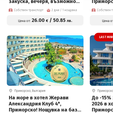
закуска, вечеря, възможност
Приморс
за обяд и външен басейн за
закуска,
Собствен транспорт
2 дни / 1 нощувка
Собствен 
26 € на човек
или на Ul
басейн 
26
.00
/
50
.85
€
лв.
Цена от:
Цена от
до 14г
LAST MIN
Приморско, България
Приморско
На море в хотел Жерави
До -15% 
Александрия Клуб 4*,
2026 в х
Приморско! Нощувка на база
Приморс