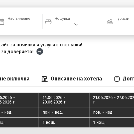
Настаняване
Нощувки
Туристи
айт за почивки и услуги с отстъпки!
и
за доверието!
 не включва
Описание на хотела
Доп
6.2026 -
14.06.2026 -
21.06.2026 - 27.06.20
6.2026 г
20.06.2026 г
г
 - нед.
пон. - нед.
пон. - нед.
ощ.
1 нощ.
1 нощ.