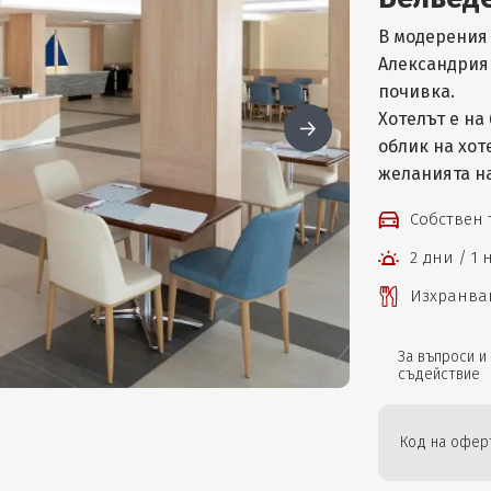
В модерения
Александрия 
почивка.
Хотелът е на 
облик на хот
желанията н
Собствен
2 дни / 1
Изхранван
За въпроси и
съдействие
Код на оферт