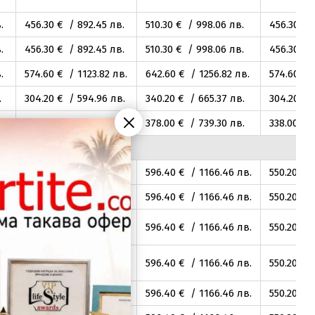
.
456
.30
€ / 892
.45
лв.
510
.30
€ / 998
.06
лв.
456
.30
€ 
.
456
.30
€ / 892
.45
лв.
510
.30
€ / 998
.06
лв.
456
.30
€ 
.
574
.60
€ / 1123
.82
лв.
642
.60
€ / 1256
.82
лв.
574
.60
€ /
.
304
.20
€ / 594
.96
лв.
340
.20
€ / 665
.37
лв.
304
.20
€ 
.
338
.00
€ / 661
.07
лв.
378
.00
€ / 739
.30
лв.
338
.00
€ /
.
550
.20
€ / 1076
.10
лв.
596
.40
€ / 1166
.46
лв.
550
.20
€ /
.
550
.20
€ / 1076
.10
лв.
596
.40
€ / 1166
.46
лв.
550
.20
€ /
.
550
.20
€ / 1076
.10
лв.
596
.40
€ / 1166
.46
лв.
550
.20
€ /
.
550
.20
€ / 1076
.10
лв.
596
.40
€ / 1166
.46
лв.
550
.20
€ /
.
550
.20
€ / 1076
.10
лв.
596
.40
€ / 1166
.46
лв.
550
.20
€ /