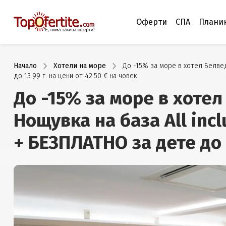
Оферти
СПА
Плани
Начало
Хотели на море
До -15% за море в хотел Белвед
до 13.99 г. на цени от 42.50 € на човек
До -15% за море в хоте
Нощувка на база All inc
+ БЕЗПЛАТНО за дете до 1