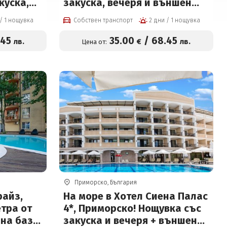
куска,
закуска, вечеря и външен
злонг
басейн на цени от 35 € на
2 дни / 1 нощувка
Собствен транспорт
2 дни / 1 нощувка
ни от 35
човек
.45
35
.00
/
68
.45
лв.
€
лв.
Цена от:
Приморско, България
райз,
На море в Хотел Сиена Палас
тра от
4*, Приморско! Нощувка със
 на база
закуска и вечеря + външен