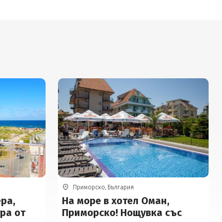
Приморско, България
ера,
На море в хотел Оман,
ра от
Приморско! Нощувка със