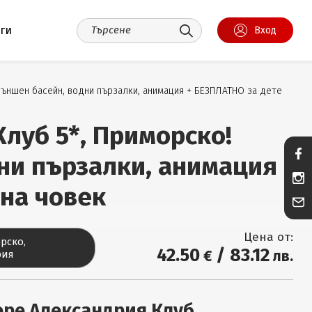
уги
Вход
 външен басейн, водни пързалки, анимация + БЕЗПЛАТНО за дете
Клуб 5*, Приморско!
дни пързалки, анимация
 на човек
Цена от:
рско,
42
.50
/
83
.12
€
лв.
рия
ре Александрия Клуб