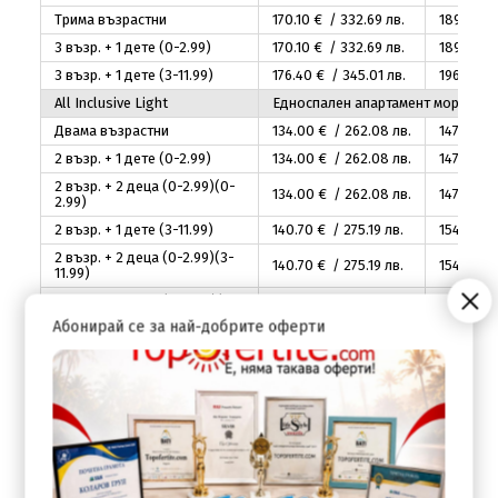
Трима възрастни
170
.10
€ / 332
.69
лв.
189
.00
€ 
3 възр. + 1 дете (0-2.99)
170
.10
€ / 332
.69
лв.
189
.00
€ 
3 възр. + 1 дете (3-11.99)
176
.40
€ / 345
.01
лв.
196
.00
€ 
Аll Inclusive Light
Едноспален апартамент море
Двама възрастни
134
.00
€ / 262
.08
лв.
147
.00
€ 
2 възр. + 1 дете (0-2.99)
134
.00
€ / 262
.08
лв.
147
.00
€ 
2 възр. + 2 деца (0-2.99)(0-
134
.00
€ / 262
.08
лв.
147
.00
€ 
2.99)
2 възр. + 1 дете (3-11.99)
140
.70
€ / 275
.19
лв.
154
.35
€ 
2 възр. + 2 деца (0-2.99)(3-
140
.70
€ / 275
.19
лв.
154
.35
€ 
11.99)
2 възр. + 2 деца (3-11.99)(3-
160
.80
€ / 314
.50
лв.
176
.40
€ 
11.99)
Абонирай се за най-добрите оферти
Трима възрастни
180
.90
€ / 353
.81
лв.
198
.50
€ 
3 възр. + 1 дете (0-2.99)
180
.90
€ / 353
.81
лв.
198
.50
€ 
3 възр. + 1 дете (3-11.99)
187
.60
€ / 366
.91
лв.
205
.80
€
Аll Inclusive Light
Двуспален апартамент
Трима възрастни
174
.00
€ / 340
.31
лв.
194
.00
€ 
3 възр. + 1 дете (0-2.99)
174
.00
€ / 340
.31
лв.
194
.00
€ 