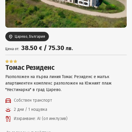
Вход
Царево, България
38
.50
/
75
.30
€
лв.
Цена от:
Томас Резиденс
Разположен на първа линия Томас Резиденс е малък
апартаментен комплекс разположен на Южният плаж
"Нестинарка" в град Царево.
Собствен транспорт
2 дни / 1 нощувка
Изхранване: AI (ол инклузив)