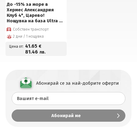
До -15% за море в
Хермес Александрия
Клуб 4*, Царево!
Нощувка на база Ultra All
inclusive, Аквапарк,
Собствен транспорт
басейни, чадър и
2 дни / 1 нощувка
шезлонг на бара до
плажа и Безплатно за
41
.65
€
Цена от:
дете до 14г на цени от
81
.46
лв.
49 € на човек
Абонирай се за най-добрите оферти