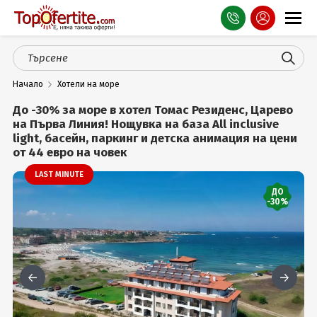
Оферти
Начало
Хотели на море
СПА
До -30% за море в хотел Томас Резиденс, Царево
Планина
на Първа Линия! Нощувка на база All inclusive
light, басейн, паркинг и детска анимация на цени
от 44 евро на човек
Море
LAST MINUTE
Чужбина
ДО
-30%
Празници
Турция
Гърция
Услуги