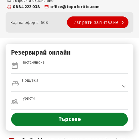
За въпроси и съдействие
0884 222 038
office@topofertite.com
Изпрати запитване
Код на оферта: 608
Резервирай онлайн
Настаняване
Нощувки
Туристи