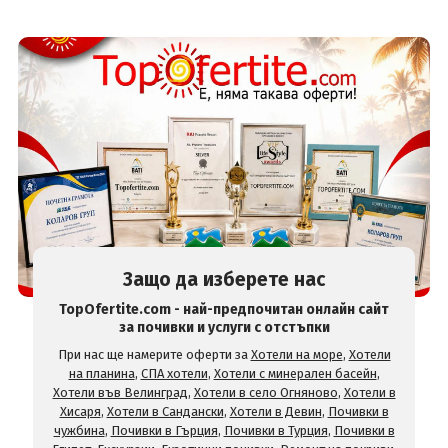
Защо да изберете нас
TopOfertite.com - най-предпочитан онлайн сайт
за почивки и услуги с отстъпки
При нас ще намерите оферти за
Хотели на море
,
Хотели
на планина
,
СПА хотели
,
Хотели с минерален басейн
,
Хотели във Велинград
,
Хотели в село Огняново
,
Хотели в
Хисаря
,
Хотели в Сандански
,
Хотели в Девин
,
Почивки в
чужбина
,
Почивки в Гърция
,
Почивки в Турция
,
Почивки в