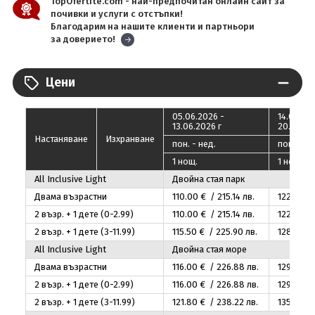
TopOfertite.com - най-предпочитан онлайн сайт за
почивки и услуги с отстъпки!
Благодарим на нашите клиенти и партньори
за доверието!
Цени
05.06.2026 -
14.06.20
13.06.2026 г
20.06.20
Настаняване
Изхранване
пон. - нед.
пон. - не
1 нощ.
1 нощ.
Аll Inclusive Light
Двойна стая парк
Двама възрастни
110
.00
€ / 215
.14
лв.
122
.50
€ 
2 възр. + 1 дете (0-2.99)
110
.00
€ / 215
.14
лв.
122
.50
€ 
2 възр. + 1 дете (3-11.99)
115
.50
€ / 225
.90
лв.
128
.63
€ 
Аll Inclusive Light
Двойна стая море
Двама възрастни
116
.00
€ / 226
.88
лв.
129
.00
€ 
2 възр. + 1 дете (0-2.99)
116
.00
€ / 226
.88
лв.
129
.00
€ 
2 възр. + 1 дете (3-11.99)
121
.80
€ / 238
.22
лв.
135
.45
€ 