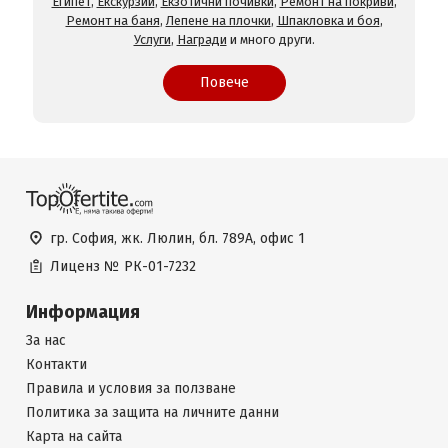
Египет
,
Екскурзии
,
Екзотични почивки
,
Ремонт на покриви
,
Ремонт на баня
,
Лепене на плочки
,
Шпакловка и боя
,
Услуги
,
Награди
и много други.
Повече
гр. София, жк. Люлин, бл. 789А, офис 1
Лиценз №
РК-01-7232
Информация
За нас
Контакти
Правила и условия за ползване
Политика за защита на личните данни
Карта на сайта