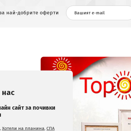
 за най-добрите оферти
 нас
лайн сайт за почивки
и
,
Хотели на планина
,
СПА