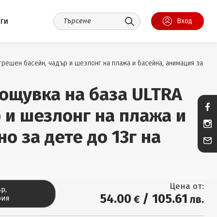
уги
Вход
трешен басейн, чадър и шезлонг на плажа и басейна, анимация за
Нощувка на база ULTRA
 и шезлонг на плажа и
о за дете до 13г на
Цена от:
р,
54
.00
/
105
.61
€
лв.
рия