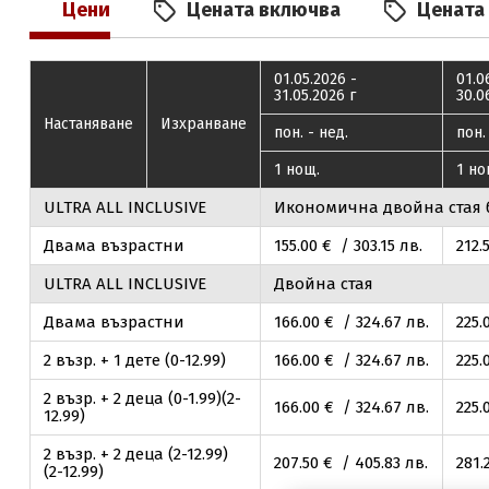
Цени
Цената включва
Цената
01.05.2026 -
01.0
31.05.2026 г
30.0
Настаняване
Изхранване
пон. - нед.
пон.
1 нощ.
1 но
ULTRA ALL INCLUSIVE
Икономична двойна стая 
Двама възрастни
155
.00
€ / 303
.15
лв.
212
.
ULTRA ALL INCLUSIVE
Двойна стая
Двама възрастни
166
.00
€ / 324
.67
лв.
225
.
2 възр. + 1 дете (0-12.99)
166
.00
€ / 324
.67
лв.
225
.
2 възр. + 2 деца (0-1.99)(2-
166
.00
€ / 324
.67
лв.
225
.
12.99)
2 възр. + 2 деца (2-12.99)
207
.50
€ / 405
.83
лв.
281
.
(2-12.99)