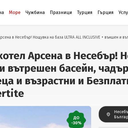
на
Море
Чужбина
Празници
Турция
Гърция
Усл
сена в Несебър! Нощувка на база ULTRA ALL INCLUSIVE + външен и въ
хотел Арсена в Несебър! 
 и вътрешен басейн, чадър
ца и възрастни и Безплатн
rtite
Несебъ
Бълга
ДО
-30%