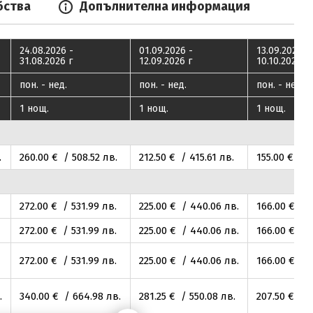
бства
Допълнителна информация
24.08.2026 -
01.09.2026 -
13.09.2026 -
31.08.2026 г
12.09.2026 г
10.10.2026 г
пон. - нед.
пон. - нед.
пон. - нед.
1 нощ.
1 нощ.
1 нощ.
.
260
.00
€ / 508
.52
лв.
212
.50
€ / 415
.61
лв.
155
.00
€ / 3
272
.00
€ / 531
.99
лв.
225
.00
€ / 440
.06
лв.
166
.00
€ / 
272
.00
€ / 531
.99
лв.
225
.00
€ / 440
.06
лв.
166
.00
€ / 
272
.00
€ / 531
.99
лв.
225
.00
€ / 440
.06
лв.
166
.00
€ / 
.
340
.00
€ / 664
.98
лв.
281
.25
€ / 550
.08
лв.
207
.50
€ / 