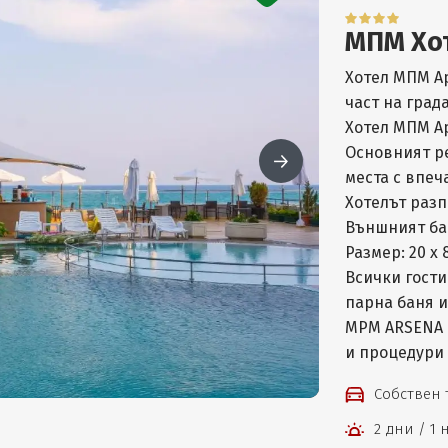
МПМ Хо
Хотел МПМ А
част на град
Хотел МПМ Ар
Основният ре
места с впеч
Хотелът разп
Външният бас
Размер: 20 х 
Всички гости
парна баня и
MPM ARSENA 
и процедури
Собствен
2 дни / 1