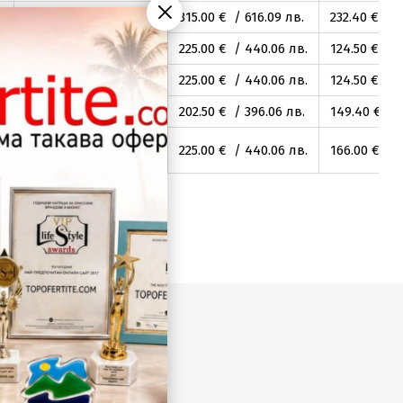
.
380
.80
€ / 744
.78
лв.
315
.00
€ / 616
.09
лв.
232
.40
€ / 
272
.00
€ / 531
.99
лв.
225
.00
€ / 440
.06
лв.
124
.50
€ / 2
272
.00
€ / 531
.99
лв.
225
.00
€ / 440
.06
лв.
124
.50
€ / 2
.
244
.80
€ / 478
.79
лв.
202
.50
€ / 396
.06
лв.
149
.40
€ / 
272
.00
€ / 531
.99
лв.
225
.00
€ / 440
.06
лв.
166
.00
€ / 