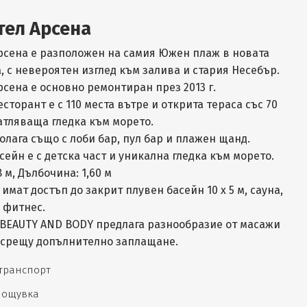
тел Арсена
рсена е разположен на самия Южен плаж в новата
а, с невероятен изглед към залива и стария Несебър.
сена е основно ремонтиран през 2013 г.
сторант е с 110 места вътре и открита тераса със 70
атляваща гледка към морето.
олага също с лоби бар, пул бар и плажен щанд.
ейн е с детска част и уникална гледка към морето.
8 м, Дълбочина: 1,60 м
 имат достъп до закрит плувен басейн 10 х 5 м, сауна,
 фитнес.
BEAUTY AND BODY предлага разнообразие от масажи
 срещу допълнително заплащане.
 транспорт
 нощувка