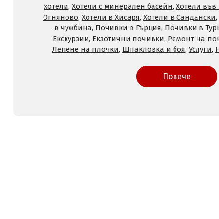
хотели
,
Хотели с минерален басейн
,
Хотели във
Огняново
,
Хотели в Хисаря
,
Хотели в Сандански
,
в чужбина
,
Почивки в Гърция
,
Почивки в Тур
Екскурзии
,
Екзотични почивки
,
Ремонт на по
Лепене на плочки
,
Шпакловка и боя
,
Услуги
,
Повече