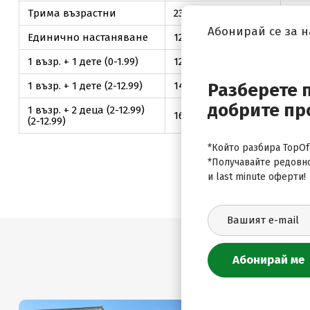
Трима възрастни
232
.40
€ / 454
.53
лв.
315
.
Абонирай се за 
Единично настаняване
124
.50
€ / 243
.50
лв.
225
.
1 възр. + 1 дете (0-1.99)
124
.50
€ / 243
.50
лв.
225
.
Разберете 
1 възр. + 1 дете (2-12.99)
149
.40
€ / 292
.20
лв.
202
.
добрите пр
1 възр. + 2 деца (2-12.99)
166
.00
€ / 324
.67
лв.
225
.
(2-12.99)
*Който разбира TopOfe
*Получавайте редовн
и last minute оферти!