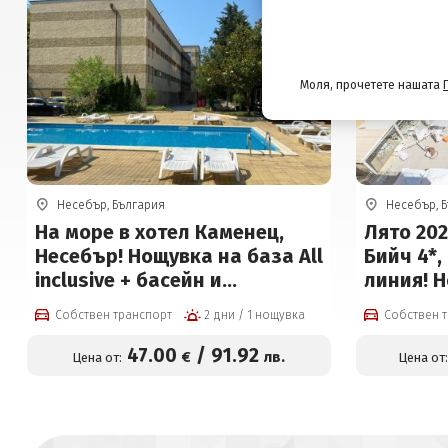
Моля, прочетете нашата
Несебър, България
Несебър, 
На море в хотел Каменец,
Лято 20
Несебър! Нощувка на база All
Бийч 4*,
inclusive + басейн и
линия! Н
Безплатно за дете до 12г
възможн
Собствен транспорт
2 дни / 1 нощувка
Собствен 
външен б
паркинг 
47
.00
/
91
.92
€
лв.
Цена от:
Цена от
на чове