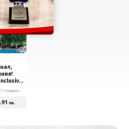
енал,
иния!
nclusive
 и
2 дни / 1 нощувка
.91
лв.