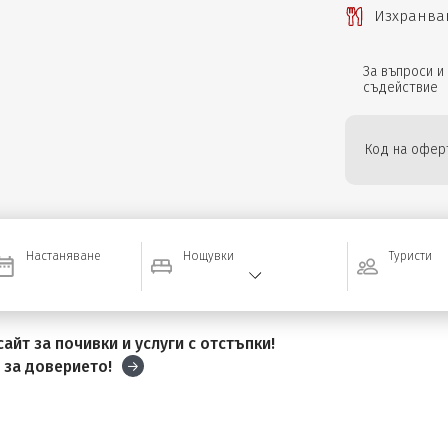
Изхранване
За въпроси и
съдействие
Код на оферт
Настаняване
Нощувки
Туристи
айт за почивки и услуги с отстъпки!
и
за доверието!