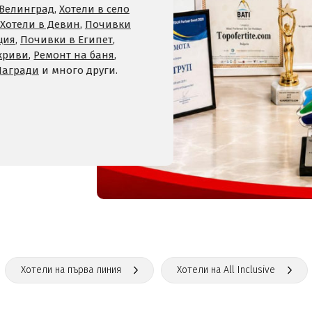
 Велинград
,
Хотели в село
Хотели в Девин
,
Почивки
ция
,
Почивки в Египет
,
криви
,
Ремонт на баня
,
Награди
и много други.
Хотели на първа линия
Хотели на All Inclusive