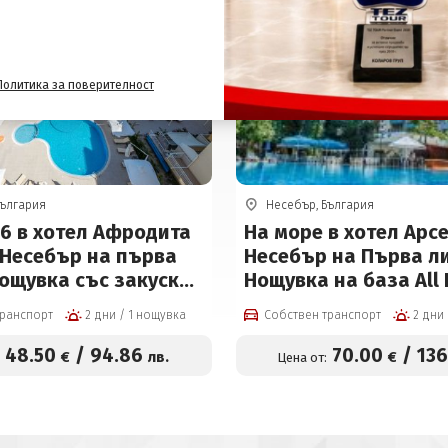
Политика за поверителност
България
Несебър, България
26 в хотел Афродита
На море в хотел Арс
 Несебър на първа
Несебър на Първа л
ощувка със закуска,
Нощувка на база All I
ост за вечеря +
+ басейн, детски кът
транспорт
2 дни / 1 нощувка
Собствен транспорт
асейн, детски кът и
фитнес на открито
на цени от 48,50 €
48
.50
/
94
.86
70
.00
/
136
€
лв.
€
:
Цена от:
к