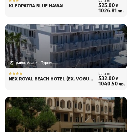
Цена от
525
.00
KLEOPATRA BLUE HAWAI
€
1026
.81
лв.
район Алания, Турция
Цена от
532
.00
NEX ROYAL BEACH HOTEL (EX. VOGUE
€
1040
.50
лв.
ROYAL BEACH)