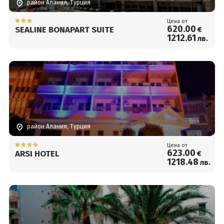
район Алания, Турция
Цена от
620
.00
SEALINE BONAPART SUITE
€
1212
.61
лв.
район Алания, Турция
Цена от
623
.00
ARSI HOTEL
€
1218
.48
лв.