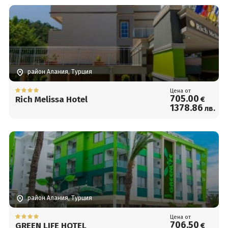
район Алания, Турция
Цена от
705
.00
Rich Melissa Hotel
€
1378
.86
лв.
район Алания, Турция
Цена от
706
.50
GREEN LIFE HOTEL
€