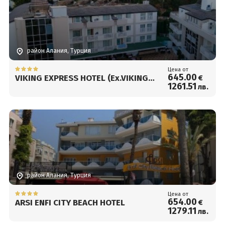
район Алания, Турция
Цена от
645
.00
VIKING EXPRESS HOTEL (Ex.VIKING
€
1261
.51
лв.
SUITE)
район Алания, Турция
Цена от
654
.00
ARSI ENFI CITY BEACH HOTEL
€
1279
.11
лв.