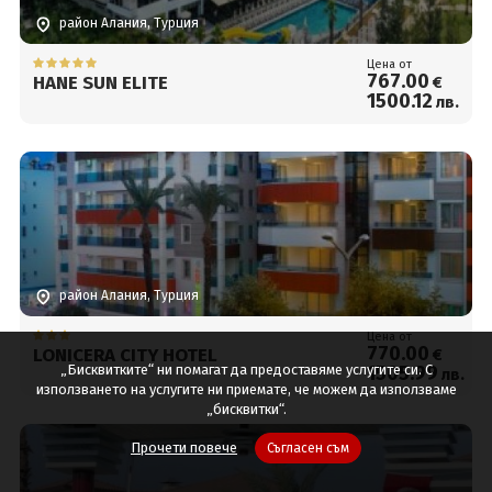
район Алания, Турция
Цена от
767
.00
HANE SUN ELITE
€
1500
.12
лв.
район Алания, Турция
Цена от
770
.00
LONICERA CITY HOTEL
€
„Бисквитките“ ни помагат да предоставяме услугите си. С
1505
.99
лв.
използването на услугите ни приемате, че можем да използваме
„бисквитки“.
Прочети повече
Съгласен съм