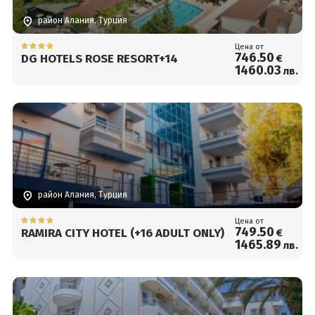
район Алания, Турция
Цена от
746
.50
DG HOTELS ROSE RESORT+14
€
1460
.03
лв.
район Алания, Турция
Цена от
749
.50
RAMIRA CITY HOTEL (+16 ADULT ONLY)
€
1465
.89
лв.