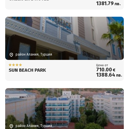
1381
.79
лв.
район Алания, Турция
Цена от
710
.00
SUN BEACH PARK
€
1388
.64
лв.
район Алания, Турция