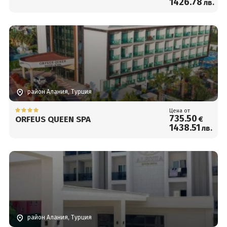
1426
.78
лв.
ONLY+16)
район Алания, Турция
Цена от
735
.50
ORFEUS QUEEN SPA
€
1438
.51
лв.
район Алания, Турция