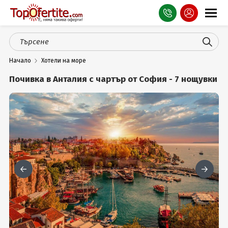
Оферти
Начало
Хотели на море
СПА
Почивка в Анталия с чартър от София - 7 нощувки
Планина
Море
Чужбина
Празници
Турция
Гърция
Услуги