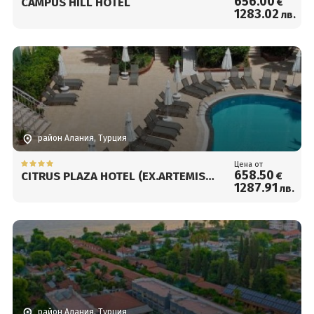
656
.00
CAMPUS HILL HOTEL
€
1283
.02
лв.
район Алания, Турция
Цена от
658
.50
CITRUS PLAZA HOTEL (EX.ARTEMIS
€
1287
.91
лв.
PRINCESS)
район Алания, Турция