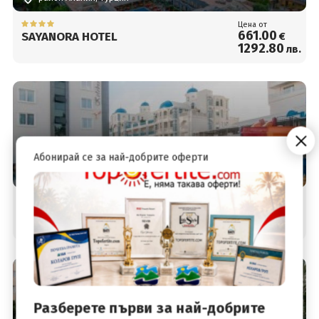
Цена от
661
.00
SAYANORA HOTEL
€
1292
.80
лв.
Абонирай се за най-добрите оферти
район Алания, Турция
Цена от
667
.00
KOLIBRI HOTEL
€
1304
.54
лв.
Разберете първи за най-добрите