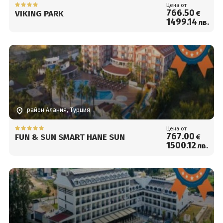
Цена от
766
.50
VIKING PARK
€
1499
.14
лв.
район Алания, Турция
Цена от
767
.00
FUN & SUN SMART HANE SUN
€
1500
.12
лв.