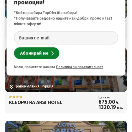
промоции!
*Който разбира TopOfertite избира!
район Алания, Турция
*Получавайте редовно нашите най-добри, промо и last
minute оферти!
Цена от
668
.50
GALAXY BEACH HOTEL
€
1307
.47
лв.
Моля, прочетете нашата
Политика за поверителност
район Алания, Турция
Цена от
675
.00
KLEOPATRA ARSI HOTEL
€
1320
.19
лв.