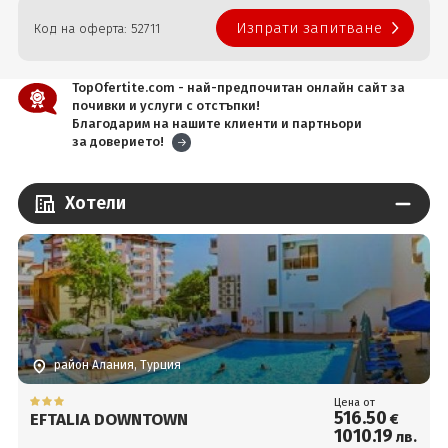
Изпрати запитване
Код на оферта: 52711
TopOfertite.com - най-предпочитан онлайн сайт за
почивки и услуги с отстъпки!
Благодарим на нашите клиенти и партньори
за доверието!
Хотели
район Алания, Турция
Цена от
516
.50
EFTALIA DOWNTOWN
€
1010
.19
лв.