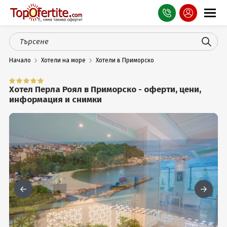
Оферти
Начало
Хотели на море
Хотели в Приморско
СПА
Планина
Хотел Перла Роял в Приморско - оферти, цени,
информация и снимки
Море
Чужбина
Празници
Турция
Гърция
Услуги