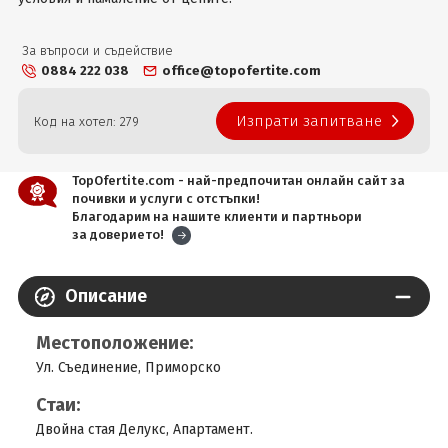
За въпроси и съдействие
0884 222 038
office@topofertite.com
Изпрати запитване
Код на хотел: 279
TopOfertite.com - най-предпочитан онлайн сайт за
почивки и услуги с отстъпки!
Благодарим на нашите клиенти и партньори
за доверието!
Описание
Местоположение:
Ул. Съединение, Приморско
Стаи:
Двойна стая Делукс, Апартамент.