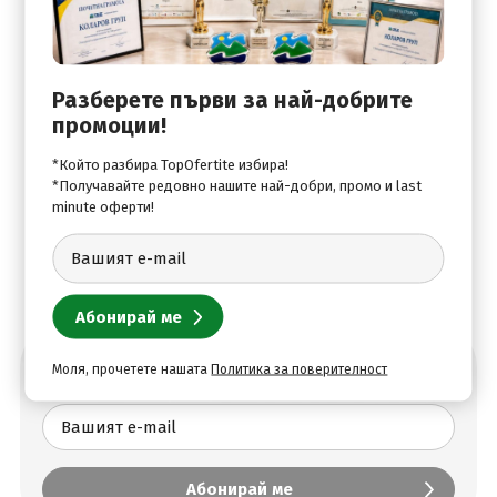
Спорт:
Фитнес център
Развлечения:
Разберете първи за най-добрите
промоции!
Гостите на всички хотели от веригата ползват
преференциални цени за аквапарк „Аква Планет“
*Който разбира TopOfertite избира!
Приморско
*Получавайте редовно нашите най-добри, промо и last
minute оферти!
Моля, прочетете нашата
Политика за поверителност
Абонирай се за най-добрите оферти