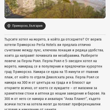
Вход
Приморско, България
Търсите хотел на морето, в който да отседнете? От верига
хотели Приморско Perla Hotels ви предлага отлично
съчетание между лукс, ключова локация и редица удобства,
които да направят почивката ви незабравима. Разберете
повече за Перла Роял. Перла Роял е 5-звезден хотел на
морето, намиращ се в популярния и предпочитан курортен
град Приморско. Намира се едва на 15 минути от главния
плаж, от който го отделя Дяволската река. Перла Роял се
намира на 300 м от центъра на града и в близост ще
откриете всичко, от което се нуждаете – от магазини за
хранителни стоки и аптеки до нощни заведения и барове. На
300 м от него се намира и аквапарк “Аква Планет”, където
всички гости на хотела могат да ползват преференциални
условия и намаление от цените.