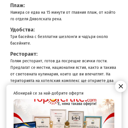
Плаж:
Намира се едва на 15 минути от главния плаж, от който
го отделя Дяволската река.
Удобства:
Три басейна с безплатни шезлонги и чадъри около
басейните.
Ресторант:
Голям ресторант, готов да посрещне всички гости.
Предлагат се местни, национални ястия, както и такива
от световната кулинария, които ще ви впечатлят. На
територията на хотелския комплекс ще откриете два
бара – лоби и на басейна, където да се насладите на
Абонирай се за най-добрите оферти
свежи напитки
СПА:
Гарантиран е достъпът до СПА-центъра на хотел Перла
Сън Парк, предлагащ разнообразни терапевтични
процедури за лице и тяло, масажи и фитнес.