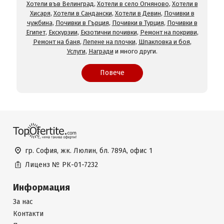
Хотели във Велинград
,
Хотели в село Огняново
,
Хотели в
Хисаря
,
Хотели в Сандански
,
Хотели в Девин
,
Почивки в
чужбина
,
Почивки в Гърция
,
Почивки в Турция
,
Почивки в
Египет
,
Екскурзии
,
Екзотични почивки
,
Ремонт на покриви
,
Ремонт на баня
,
Лепене на плочки
,
Шпакловка и боя
,
Услуги
,
Награди
и много други.
Повече
гр. София, жк. Люлин, бл. 789А, офис 1
Лиценз №
РК-01-7232
Информация
За нас
Контакти