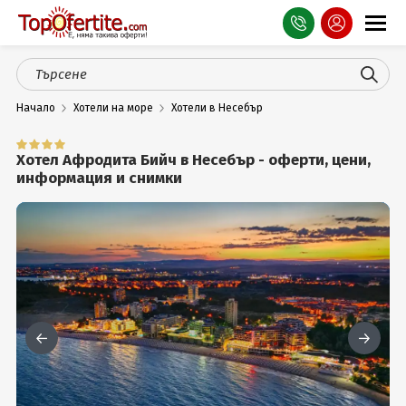
Оферти
Начало
Хотели на море
Хотели в Несебър
СПА
Планина
Хотел Афродита Бийч в Несебър - оферти, цени,
информация и снимки
Море
Чужбина
Празници
Турция
Гърция
Услуги