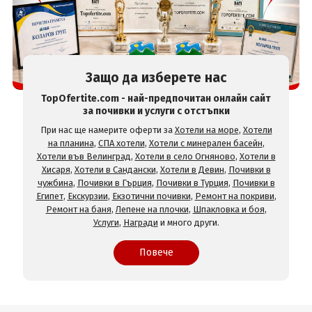
Защо да изберете нас
TopOfertite.com - най-предпочитан онлайн сайт
за почивки и услуги с отстъпки
При нас ще намерите оферти за
Хотели на море
,
Хотели
на планина
,
СПА хотели
,
Хотели с минерален басейн
,
Хотели във Велинград
,
Хотели в село Огняново
,
Хотели в
Хисаря
,
Хотели в Сандански
,
Хотели в Девин
,
Почивки в
чужбина
,
Почивки в Гърция
,
Почивки в Турция
,
Почивки в
Египет
,
Екскурзии
,
Екзотични почивки
,
Ремонт на покриви
,
Ремонт на баня
,
Лепене на плочки
,
Шпакловка и боя
,
Услуги
,
Награди
и много други.
Повече