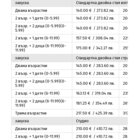
закуска
Стандартна двойна стая изглед па
Двама възрастни
140
.00
€ / 273
.82
лв.
204
.00
€
2 възр. + 1 дете (0-5.99)
140
.00
€ / 273
.82
лв.
204
.00
€
2 възр. + 2 деца (0-5.99)(0-
140
.00
€ / 273
.82
лв.
204
.00
€
5.99)
2 възр. + 1 дете (6-11.99)
157
.50
€ / 308
.04
лв.
229
.50
€
2 възр. + 2 деца (6-11.99)(6-
175
.00
€ / 342
.27
лв.
255
.00
€
11.99)
закуска
Стандартна двойна стая страниче
Двама възрастни
145
.00
€ / 283
.60
лв.
209
.00
€
2 възр. + 1 дете (0-5.99)
145
.00
€ / 283
.60
лв.
209
.00
€
2 възр. + 2 деца (0-5.99)(0-
145
.00
€ / 283
.60
лв.
209
.00
€
5.99)
2 възр. + 1 дете (6-11.99)
163
.13
€ / 319
.04
лв.
235
.13
€ 
2 възр. + 2 деца (6-11.99)(6-
181
.25
€ / 354
.49
лв.
261
.25
€ 
11.99)
Трима възрастни
217
.50
€ / 425
.39
лв.
313
.50
€ 
закуска
Студио
Двама възрастни
210
.00
€ / 410
.72
лв.
280
.00
€
2 възр. + 1 дете (0-11.99)
210
.00
€ / 410
.72
лв.
280
.00
€