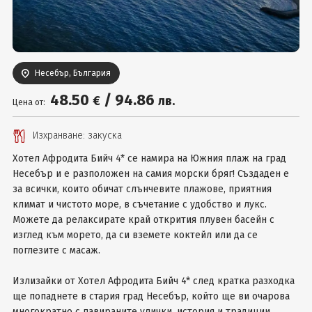
Вход
Несебър, България
48
.50
/
94
.86
€
лв.
Цена от:
Изхранване: закуска
Хотел Афродита Бийч 4* се намира на Южния плаж на град
Несебър и е разположен на самия морски бряг! Създаден е
за всички, които обичат слънчевите плажове, приятния
климат и чистото море, в съчетание с удобство и лукс.
Можете да релаксирате край открития плувен басейн с
изглед към морето, да си вземете коктейл или да се
поглезите с масаж.
Излизайки от Хотел Афродита Бийч 4* след кратка разходка
ще попаднете в стария град Несебър, който ще ви очарова
многократно с павираните улички, история и традиции