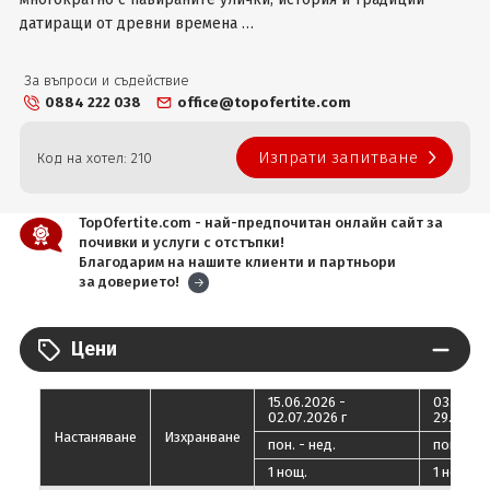
датиращи от древни времена …
За въпроси и съдействие
0884 222 038
office@topofertite.com
Изпрати запитване
Код на хотел: 210
TopOfertite.com - най-предпочитан онлайн сайт за
почивки и услуги с отстъпки!
Благодарим на нашите клиенти и партньори
за доверието!
Цени
15.06.2026 -
03.07.20
02.07.2026 г
29.08.20
Настаняване
Изхранване
пон. - нед.
пон. - не
1 нощ.
1 нощ.