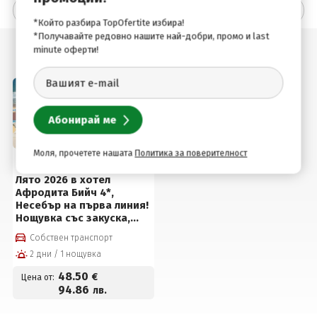
Удобства в хотела
*Който разбира TopOfertite избира!
*Получавайте редовно нашите най-добри, промо и last
minute оферти!
Оферти с този хотел
Моля, прочетете нашата
Политика за поверителност
Несебър, България
Лято 2026 в хотел
Афродита Бийч 4*,
Несебър на първа линия!
Нощувка със закуска,
възможност за вечеря +
Собствен транспорт
външен басейн, детски
2 дни / 1 нощувка
кът и паркинг на цени от
48,50 € на човек
48
.50
€
Цена от:
94
.86
лв.