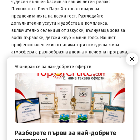
чудесен външен басейн за вашия летен релакс.
Почивката в Роял Парк Хотел отговаря на
предпочитанията на всеки гост. Разгледайте
допълнителни услуги и удобства в комплекса,
включително селекция от закуски, вълнуваща зона за
воdni пързалки, детски клуб и мини голф. Нашият
професионален екип от аниматори осигурява жива
атмосфера с разнообразна дневна и вечерна програма,
гарантираща добро настроение през целия престой..
Абонирай се за най-добрите оферти
ВАЖНО! Хотел Роял Парк няма да работи през сезон
2026!
Местоположение:
к.к Елените
Плаж:
Хотелът е разположен на първа линия на тих и спокоен
Разберете първи за най-добрите
обществен плаж. Предлага достъп до фантастичен
промоции!