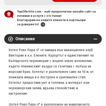
TopOfertite.com - най-предпочитан онлайн сайт за
почивки и услуги с отстъпки!
Благодарим на нашите клиенти и партньори
за доверието!
Описание
Хотел Роял Парк 4* се намира във ваканционен клуб
Виктория в к.к. Елените. Курортът е единственият по
българското черноморие с изцяло южно изложение,
където планинският въздух се съчетава с полъха на
морския бриз. Хотелът е разположен само на 10 м. от
плажната ивица и е построен в оригинален стил.
Хотелът предоставя уют и топлина, а изгледът към
черноморския залив, вдъхва спокойствие и
настроение.
,Хотел Роял Парк 4* е разположен на живописното