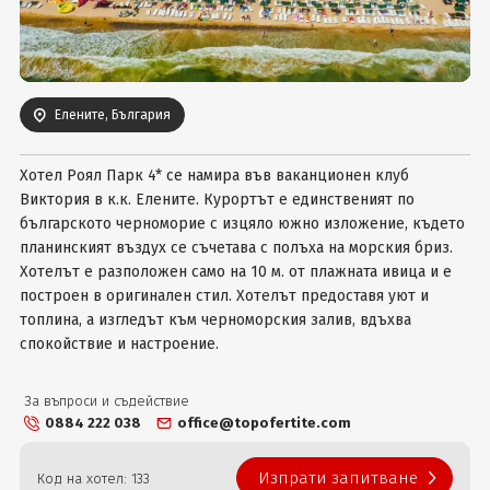
Вход
Елените, България
Хотел Роял Парк 4* се намира във ваканционен клуб
Виктория в к.к. Елените. Курортът е единственият по
българското черноморие с изцяло южно изложение, където
планинският въздух се съчетава с полъха на морския бриз.
Хотелът е разположен само на 10 м. от плажната ивица и е
построен в оригинален стил. Хотелът предоставя уют и
топлина, а изгледът към черноморския залив, вдъхва
спокойствие и настроение.
За въпроси и съдействие
0884 222 038
office@topofertite.com
Изпрати запитване
Код на хотел: 133