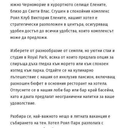
южно Черноморие в курортното селище Елените,
близо до Свети Влас. Сгушен в спокойния комплекс
Роял Клуб Виктория Елените, нашият хотел е
стратегически разположен в центъра, осигуряващ
удобен достъп до всички удобства, които комплексът
може да предложи.
Изберете от разнообразие от семпли, но уютни стаи и
студия в Royal Park, всяка от които предлага опция за
спиръща дъха гледка към морето или към спокоен
изглед към парка. Отдайте се на кулинарно
пътешествие с нашия ол инклузив пансион, включващ
разкошен бюфет в основния ресторант на хотела.
Отпуснете се в нашия лоби бар или бар край басейна,
като и двата предлагат неограничени напитки за ваше
удоволствие.
Разбира се, най-важното нещо в лятната ваканция е
събирането на тен. Хотел Роял Парк разполага с