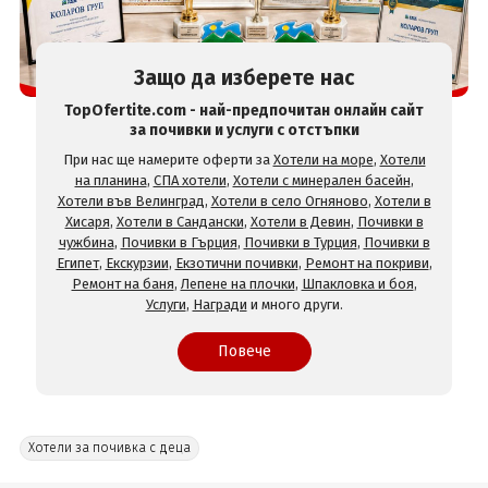
Защо да изберете нас
TopOfertite.com - най-предпочитан онлайн сайт
за почивки и услуги с отстъпки
При нас ще намерите оферти за
Хотели на море
,
Хотели
на планина
,
СПА хотели
,
Хотели с минерален басейн
,
Хотели във Велинград
,
Хотели в село Огняново
,
Хотели в
Хисаря
,
Хотели в Сандански
,
Хотели в Девин
,
Почивки в
чужбина
,
Почивки в Гърция
,
Почивки в Турция
,
Почивки в
Египет
,
Екскурзии
,
Екзотични почивки
,
Ремонт на покриви
,
Ремонт на баня
,
Лепене на плочки
,
Шпакловка и боя
,
Услуги
,
Награди
и много други.
Повече
Хотели за почивка с деца