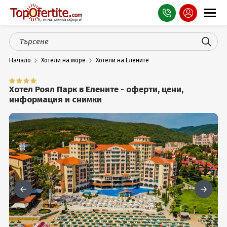
Оферти
Начало
Хотели на море
Хотели на Елените
СПА
Планина
Хотел Роял Парк в Елените - оферти, цени,
информация и снимки
Море
Чужбина
Празници
Турция
Гърция
Услуги