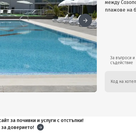
между Созопо
плажове на 
За въпроси и
съдействие
Код на хотел
айт за почивки и услуги с отстъпки!
и
за доверието!