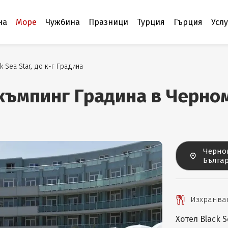
на
Море
Чужбина
Празници
Турция
Гърция
Усл
k Sea Star, до к-г Градина
 къмпинг Градина в Черно
Черно
Бълга
Изхранван
Хотел Black 