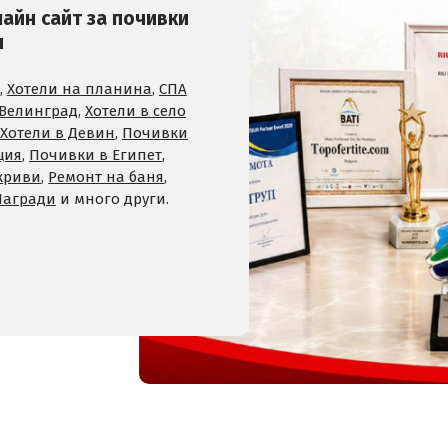
лайн сайт за почивки
и
,
Хотели на планина
,
СПА
 Велинград
,
Хотели в село
Хотели в Девин
,
Почивки
ция
,
Почивки в Египет
,
криви
,
Ремонт на баня
,
Награди
и много други.