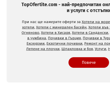
TopOfertite.com - най-предпочитан он
и услуги с отстъпк
При нас ще намерите оферти за
Хотели на море
хотели
,
Хотели с минерален басейн
,
Хотели във
Огняново
,
Хотели в Хисаря
,
Хотели в Сандански
,
в чужбина
,
Почивки в Гърция
,
Почивки в Тур
Екскурзии
,
Екзотични почивки
,
Ремонт на по
Лепене на плочки
,
Шпакловка и боя
,
Услуги
,
Повече