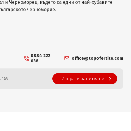
л и Черноморец, където са едни от най-хубавите
българското черноморие.
0884 222
office@topofertite.com
038
: 169
Изпрати запитване