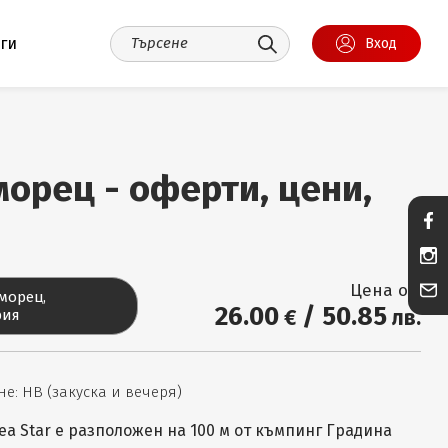
уги
Вход
морец - оферти, цени,
Цена от:
морец,
26
.00
/
50
.85
€
лв.
рия
е: НВ (закуска и вечеря)
Sea Star е разположен на 100 м от къмпинг Градина