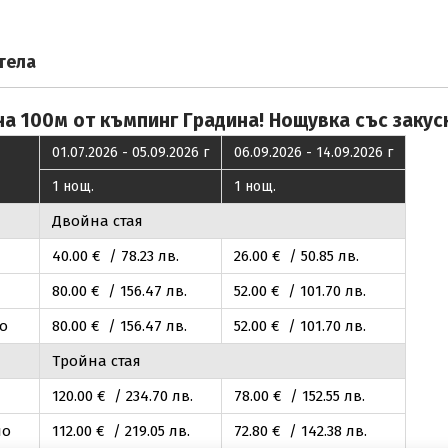
тела
а 100м от къмпинг Градина! Нощувка със закуск
01.07.2026 - 05.09.2026 г
06.09.2026 - 14.09.2026 г
1 нощ.
1 нощ.
Двойна стая
40
.00
€ / 78
.23
лв.
26
.00
€ / 50
.85
лв.
80
.00
€ / 156
.47
лв.
52
.00
€ / 101
.70
лв.
ло
80
.00
€ / 156
.47
лв.
52
.00
€ / 101
.70
лв.
Тройна стая
120
.00
€ / 234
.70
лв.
78
.00
€ / 152
.55
лв.
ло
112
.00
€ / 219
.05
лв.
72
.80
€ / 142
.38
лв.