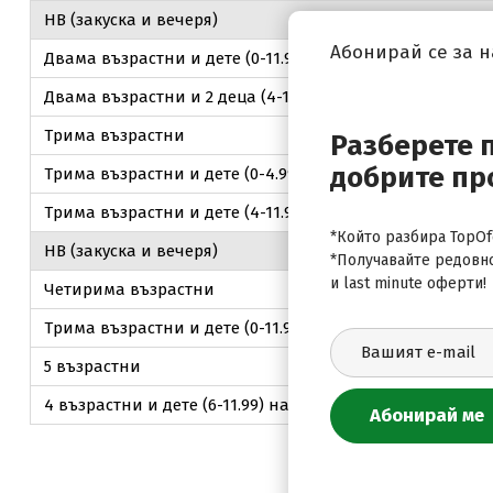
НВ (закуска и вечеря)
Абонирай се за 
Двама възрастни и дете (0-11.99) на допълнително лег
Двама възрастни и 2 деца (4-11.99) на допълнително л
Трима възрастни
Разберете 
добрите пр
Трима възрастни и дете (0-4.99) на допълнително легл
Трима възрастни и дете (4-11.99) на допълнително лег
*Който разбира TopOfe
НВ (закуска и вечеря)
*Получавайте редовн
и last minute оферти!
Четирима възрастни
Трима възрастни и дете (0-11.99) на допълнително лег
5 възрастни
4 възрастни и дете (6-11.99) на допълнително легло