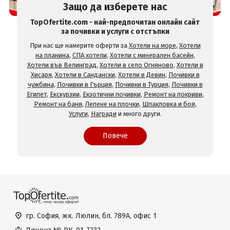
Защо да изберете нас
TopOfertite.com - най-предпочитан онлайн сайт
за почивки и услуги с отстъпки
При нас ще намерите оферти за
Хотели на море
,
Хотели
на планина
,
СПА хотели
,
Хотели с минерален басейн
,
Хотели във Велинград
,
Хотели в село Огняново
,
Хотели в
Хисаря
,
Хотели в Сандански
,
Хотели в Девин
,
Почивки в
чужбина
,
Почивки в Гърция
,
Почивки в Турция
,
Почивки в
Египет
,
Екскурзии
,
Екзотични почивки
,
Ремонт на покриви
,
Ремонт на баня
,
Лепене на плочки
,
Шпакловка и боя
,
Услуги
,
Награди
и много други.
Повече
гр. София, жк. Люлин, бл. 789А, офис 1