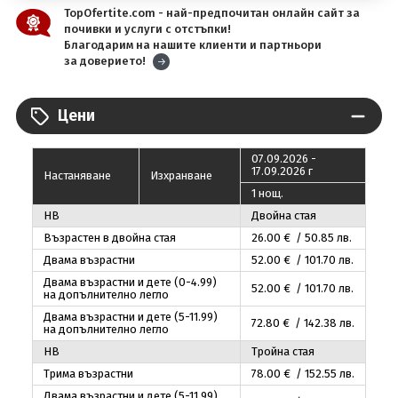
TopOfertite.com - най-предпочитан онлайн сайт за
почивки и услуги с отстъпки!
Благодарим на нашите клиенти и партньори
за доверието!
Цени
07.09.2026 -
17.09.2026 г
Настаняване
Изхранване
1 нощ.
HB
Двойна стая
Възрастен в двойна стая
26
.00
€ / 50
.85
лв.
Двама възрастни
52
.00
€ / 101
.70
лв.
Двама възрастни и дете (0-4.99)
52
.00
€ / 101
.70
лв.
на допълнително легло
Двама възрастни и дете (5-11.99)
72
.80
€ / 142
.38
лв.
на допълнително легло
HB
Тройна стая
Трима възрастни
78
.00
€ / 152
.55
лв.
Двама възрастни и дете (5-11.99)