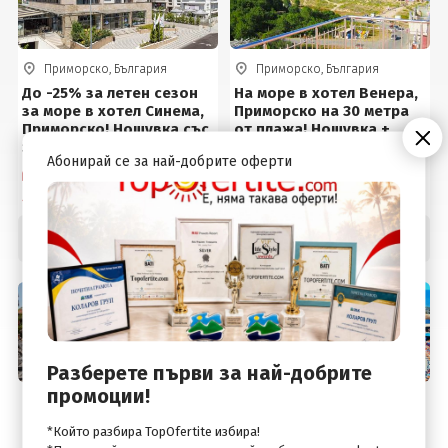
Приморско, България
Приморско, България
До -25% за летен сезон
На море в хотел Венера,
за море в хотел Синема,
Приморско на 30 метра
Приморско! Нощувка със
от плажа! Нощувка +
закуска, закуска и
закуска, вечеря, басейн
Абонирай се за най-добрите оферти
вечеря или на Ultra All
и шезлонг около
Собствен транспорт
Собствен транспорт
inclusive + басейн и
басейна на цени от 35 €
2 дни / 1 нощувка
2 дни / 1 нощувка
Безплатно за деца до 14г
на човек
28
.12
35
.00
€
€
Цена от:
Цена от:
55
.00
68
.45
лв.
лв.
Разберете първи за най-добрите
промоции!
Приморско, България
Приморско, България
На море в хотел Оман,
На море в хотел Жерави
*Който разбира TopOfertite избира!
Приморско! Нощувка със
Александрия Клуб 4*,