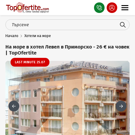
Оферти
Начало
Хотели на море
СПА
На море в хотел Левел в Приморско - 26 € на човек
Планина
| TopOfertite
LAST MINUTE 25.07
Море
Чужбина
Празници
Турция
Гърция
Услуги