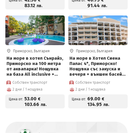
€
€
Цена от:
Цена от:
цени от 42.50 € на човек
83
.12
91
.44
лв.
лв.
Приморско, България
Приморско, България
На море в хотел Сънрайз,
На море в Хотел Сиена
Приморско на 100 метра
Палас 4*, Приморско!
от аквапарка! Нощувка
Нощувка със закуска и
на база All inclusive +
вечеря + външен басейн,
басейн, детски басейн,
джакузи, сауна и парна
Собствен транспорт
Собствен транспорт
детски кът и паркинг
баня
2 дни / 1 нощувка
2 дни / 1 нощувка
53
.00
69
.00
€
€
Цена от:
Цена от:
103
.66
134
.95
лв.
лв.