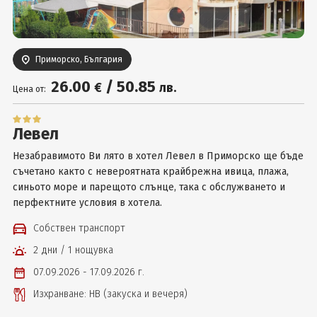
Вход
Приморско, България
26
.00
/
50
.85
€
лв.
Цена от:
Левел
Незабравимото Ви лято в хотел Левел в Приморско ще бъде
съчетано както с невероятната крайбрежна ивица, плажа,
синьото море и парещото слънце, така с обслужването и
перфектните условия в хотела.
Собствен транспорт
2 дни / 1 нощувка
07.09.2026 - 17.09.2026 г.
Изхранване: НВ (закуска и вечеря)