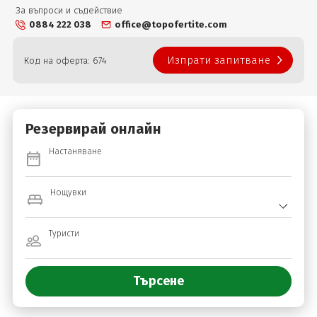
За въпроси и съдействие
0884 222 038
office@topofertite.com
Изпрати запитване
Код на оферта: 674
Резервирай онлайн
Настаняване
Нощувки
Туристи