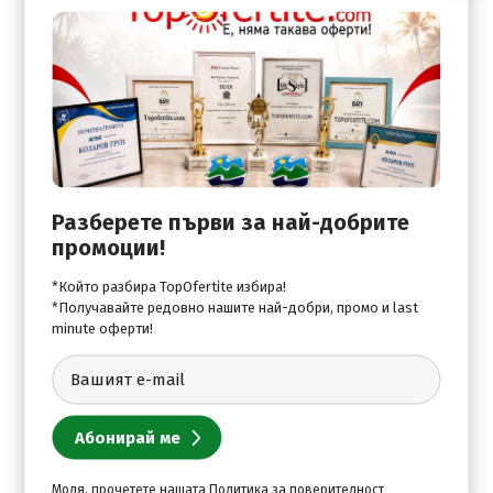
Плаж:
Beach Sunbeds & Umbrellas
Beach Towels
Стаи:
Room Service
Разберете първи за най-добрите
Shower & Changing Room
промоции!
*Който разбира TopOfertite избира!
В хотела:
*Получавайте редовно нашите най-добри, промо и last
minute оферти!
Boutique
Wi-Fi Internet Access
Моля, прочетете нашата
Политика за поверителност