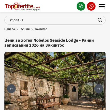
Оферти
Начало
Гърция
Закинтос
СПА
Цени за хотел Nobelos Seaside Lodge - Ранни
Планина
записвания 2026 на Закинтос
Море
Чужбина
Празници
Турция
Гърция
Услуги