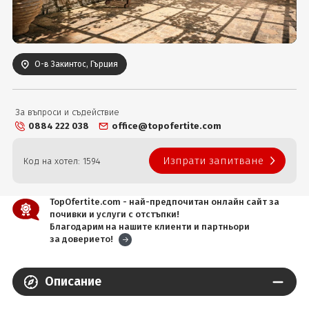
Вход
О-в Закинтос, Гърция
За въпроси и съдействие
0884 222 038
office@topofertite.com
Изпрати запитване
Код на хотел: 1594
TopOfertite.com - най-предпочитан онлайн сайт за
почивки и услуги с отстъпки!
Благодарим на нашите клиенти и партньори
за доверието!
Описание