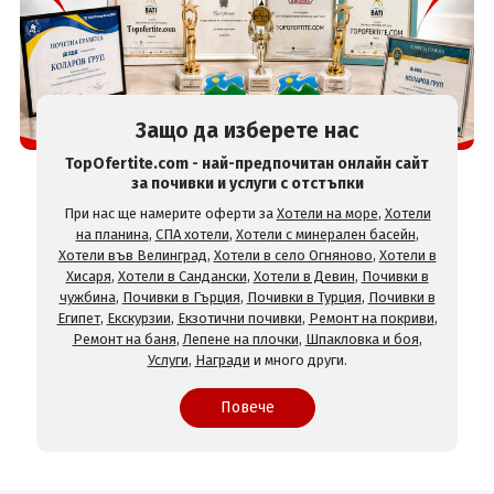
Защо да изберете нас
TopOfertite.com - най-предпочитан онлайн сайт
за почивки и услуги с отстъпки
При нас ще намерите оферти за
Хотели на море
,
Хотели
на планина
,
СПА хотели
,
Хотели с минерален басейн
,
Хотели във Велинград
,
Хотели в село Огняново
,
Хотели в
Хисаря
,
Хотели в Сандански
,
Хотели в Девин
,
Почивки в
чужбина
,
Почивки в Гърция
,
Почивки в Турция
,
Почивки в
Египет
,
Екскурзии
,
Екзотични почивки
,
Ремонт на покриви
,
Ремонт на баня
,
Лепене на плочки
,
Шпакловка и боя
,
Услуги
,
Награди
и много други.
Повече