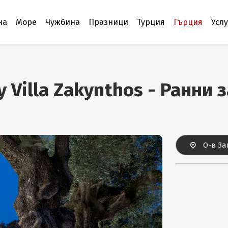
на
Море
Чужбина
Празници
Турция
Гърция
Усл
y Villa Zakynthos - Ранни
О-в За