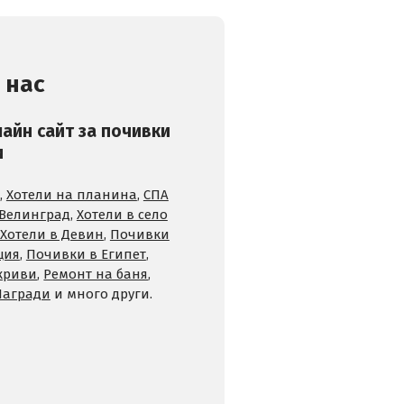
 нас
лайн сайт за почивки
и
,
Хотели на планина
,
СПА
 Велинград
,
Хотели в село
Хотели в Девин
,
Почивки
ция
,
Почивки в Египет
,
криви
,
Ремонт на баня
,
Награди
и много други.