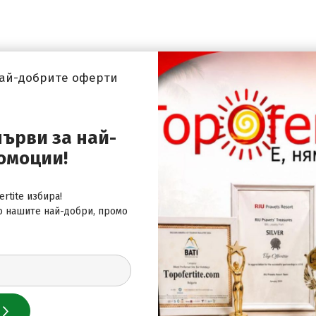
най-добрите оферти
първи за най-
омоции!
rtite избира!
о нашите най-добри, промо