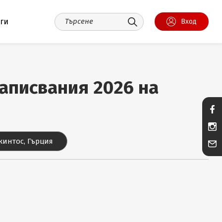
уги
Вход
 записвания 2026 на
кинтос, Гърция