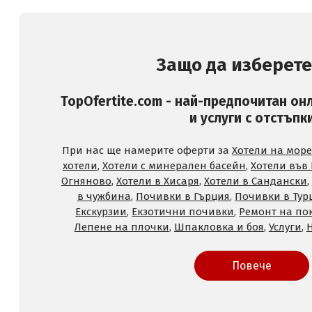
Защо да изберете
TopOfertite.com - най-предпочитан он
и услуги с отстъпк
При нас ще намерите оферти за
Хотели на море
хотели
,
Хотели с минерален басейн
,
Хотели във
Огняново
,
Хотели в Хисаря
,
Хотели в Сандански
,
в чужбина
,
Почивки в Гърция
,
Почивки в Тур
Екскурзии
,
Екзотични почивки
,
Ремонт на по
Лепене на плочки
,
Шпакловка и боя
,
Услуги
,
Повече