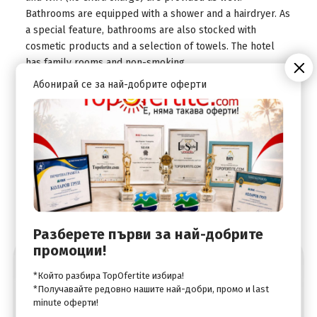
Bathrooms are equipped with a shower and a hairdryer. As
a special feature, bathrooms are also stocked with
cosmetic products and a selection of towels. The hotel
has family rooms and non-smoking
rooms.Sports/EntertainmentComfortable sun loungers
Абонирай се за най-добрите оферти
are available on the terrace. Copyright GIATA 2004 - 2024.
Multilingual, powered by www.giata.com for client no.
124971
Разберете първи за най-добрите
промоции!
Абонирай се за най-добрите оферти
*Който разбира TopOfertite избира!
*Получавайте редовно нашите най-добри, промо и last
minute оферти!