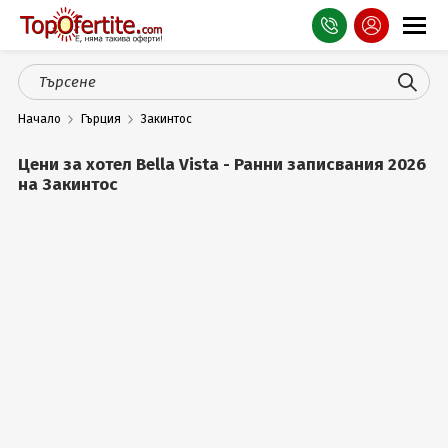
Оферти
Начало
Гърция
Закинтос
СПА
Цени за хотел Bella Vista - Ранни записвания 2026
Планина
на Закинтос
Море
Чужбина
Празници
Турция
Гърция
Услуги