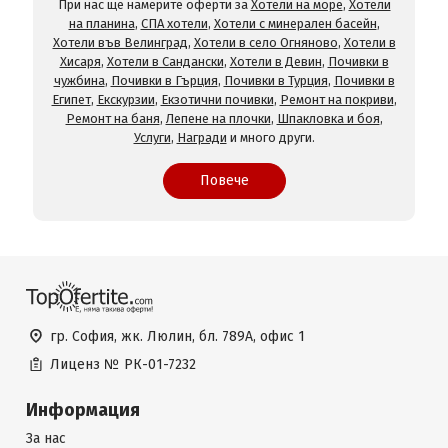
При нас ще намерите оферти за
Хотели на море
,
Хотели
на планина
,
СПА хотели
,
Хотели с минерален басейн
,
Хотели във Велинград
,
Хотели в село Огняново
,
Хотели в
Хисаря
,
Хотели в Сандански
,
Хотели в Девин
,
Почивки в
чужбина
,
Почивки в Гърция
,
Почивки в Турция
,
Почивки в
Египет
,
Екскурзии
,
Екзотични почивки
,
Ремонт на покриви
,
Ремонт на баня
,
Лепене на плочки
,
Шпакловка и боя
,
Услуги
,
Награди
и много други.
Повече
гр. София, жк. Люлин, бл. 789А, офис 1
Лиценз №
РК-01-7232
Информация
За нас