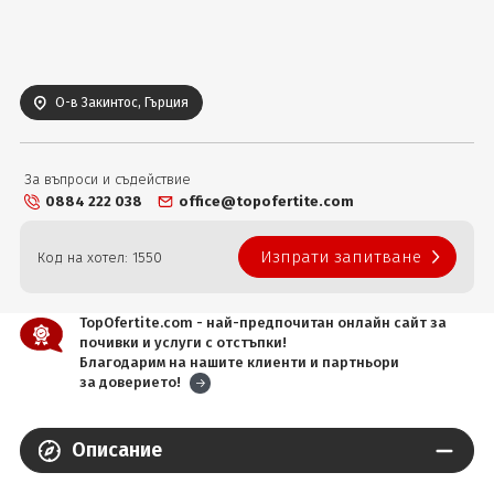
Вход
О-в Закинтос, Гърция
За въпроси и съдействие
0884 222 038
office@topofertite.com
Изпрати запитване
Код на хотел: 1550
TopOfertite.com - най-предпочитан онлайн сайт за
почивки и услуги с отстъпки!
Благодарим на нашите клиенти и партньори
за доверието!
Описание