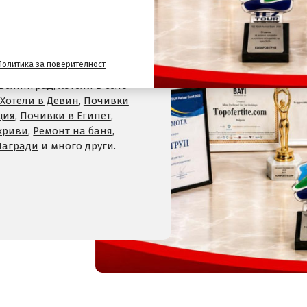
лайн сайт за почивки
и
Политика за поверителност
,
Хотели на планина
,
СПА
 Велинград
,
Хотели в село
Хотели в Девин
,
Почивки
ция
,
Почивки в Египет
,
криви
,
Ремонт на баня
,
Награди
и много други.