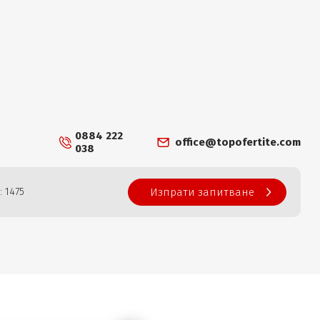
0884 222
office@topofertite.com
038
: 1475
Изпрати запитване