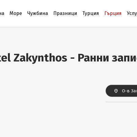
на
Море
Чужбина
Празници
Турция
Гърция
Усл
tel Zakynthos - Ранни зап
О-в За