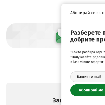
Абонирай се за 
Разберете 
Абонирай се
добрите пр
*Който разбира TopOfe
*Получавайте редовн
и last minute оферти!
Защо да изберете