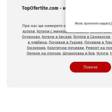
TopOfertite.com - най-предпочитан он
и услуги с отстъпк
Моля, прочетете нашата
При нас ще намерите оферти за
Хотели на море
хотели
,
Хотели с минерален басейн
,
Хотели във
Огняново
,
Хотели в Хисаря
,
Хотели в Сандански
,
в чужбина
,
Почивки в Гърция
,
Почивки в Тур
Екскурзии
,
Екзотични почивки
,
Ремонт на по
Лепене на плочки
,
Шпакловка и боя
,
Услуги
,
Повече