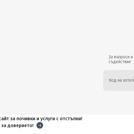
За въпроси и
съдействие
Код на хотел
айт за почивки и услуги с отстъпки!
и
за доверието!