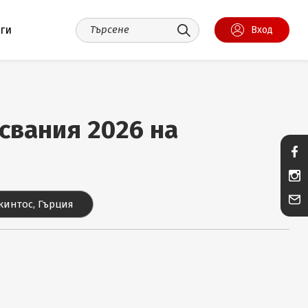
уги
Вход
исвания 2026 на
кинтос, Гърция