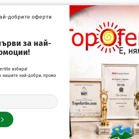
най-добрите оферти
първи за най-
 за най-добрите оферти
омоции!
rtite избира!
о нашите най-добри, промо
 нас