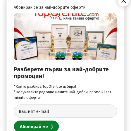
Абонирай се за най-добрите оферти
Pool Snack Bar
Swimming pool
Стаи:
Games / Play Room
Safe Deposit Box
Разберете първи за най-добрите
промоции!
В хотела:
*Който разбира TopOfertite избира!
24-Hour Reception / Front Desk
*Получавайте редовно нашите най-добри, промо и last
minute оферти!
Bar
Travel Desk
Wi-Fi Internet Access