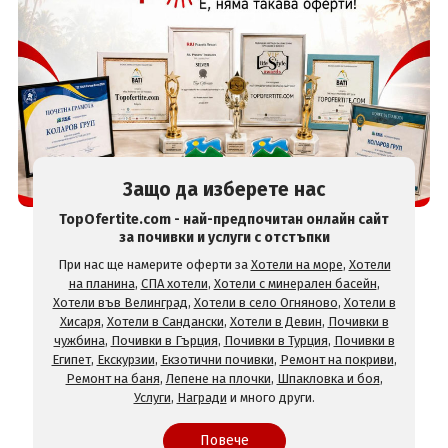
Защо да изберете нас
TopOfertite.com - най-предпочитан онлайн сайт
за почивки и услуги с отстъпки
При нас ще намерите оферти за
Хотели на море
,
Хотели
на планина
,
СПА хотели
,
Хотели с минерален басейн
,
Хотели във Велинград
,
Хотели в село Огняново
,
Хотели в
Хисаря
,
Хотели в Сандански
,
Хотели в Девин
,
Почивки в
чужбина
,
Почивки в Гърция
,
Почивки в Турция
,
Почивки в
Египет
,
Екскурзии
,
Екзотични почивки
,
Ремонт на покриви
,
Ремонт на баня
,
Лепене на плочки
,
Шпакловка и боя
,
Услуги
,
Награди
и много други.
Повече