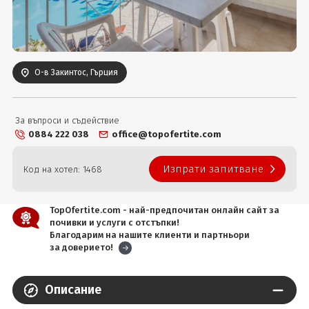
Вход
О-в Закинтос, Гърция
За въпроси и съдействие
0884 222 038
office@topofertite.com
Изпрати запитване
Код на хотел: 1468
TopOfertite.com - най-предпочитан онлайн сайт за
почивки и услуги с отстъпки!
Благодарим на нашите клиенти и партньори
за доверието!
Описание