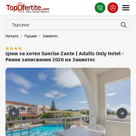
Оферти
Начало
Гърция
Закинтос
СПА
Планина
Цени за хотел Sunrise Zante | Adults Only Hotel -
Ранни записвания 2026 на Закинтос
Море
Чужбина
Празници
Турция
Гърция
Услуги