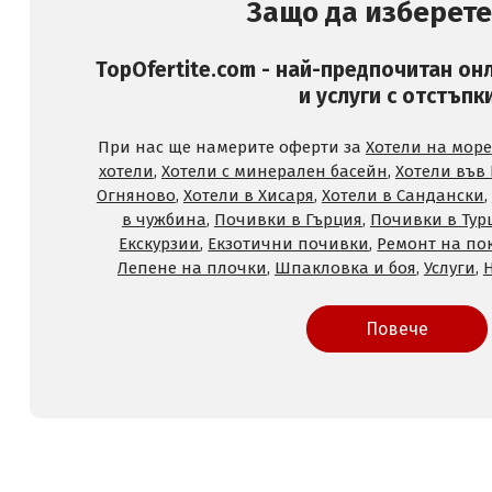
Защо да изберете
TopOfertite.com - най-предпочитан он
и услуги с отстъпк
При нас ще намерите оферти за
Хотели на море
хотели
,
Хотели с минерален басейн
,
Хотели във
Огняново
,
Хотели в Хисаря
,
Хотели в Сандански
,
в чужбина
,
Почивки в Гърция
,
Почивки в Тур
Екскурзии
,
Екзотични почивки
,
Ремонт на по
Лепене на плочки
,
Шпакловка и боя
,
Услуги
,
Повече