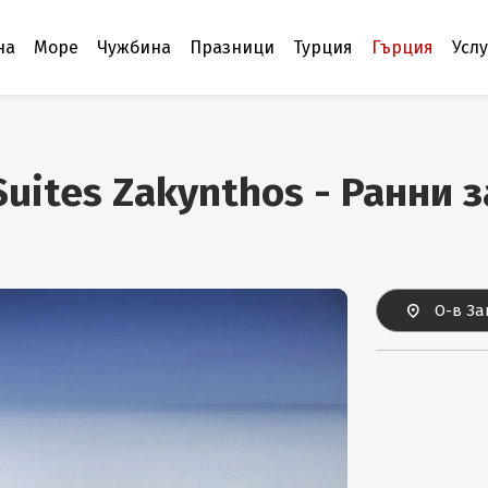
на
Море
Чужбина
Празници
Турция
Гърция
Усл
uites Zakynthos - Ранни 
О-в За