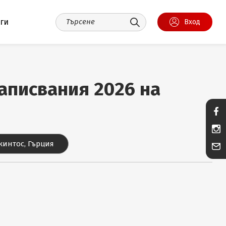
уги
Вход
записвания 2026 на
кинтос, Гърция