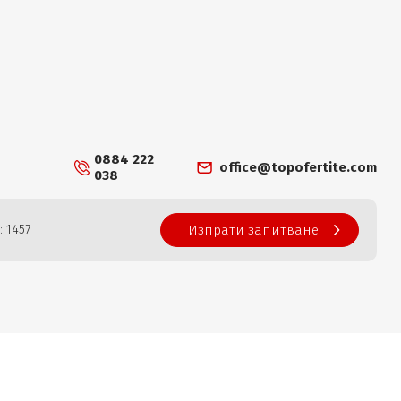
0884 222
office@topofertite.com
038
: 1457
Изпрати запитване