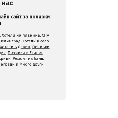
 нас
лайн сайт за почивки
и
,
Хотели на планина
,
СПА
 Велинград
,
Хотели в село
Хотели в Девин
,
Почивки
ция
,
Почивки в Египет
,
криви
,
Ремонт на баня
,
Награди
и много други.