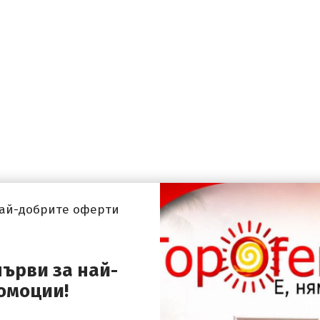
най-добрите оферти
първи за най-
омоции!