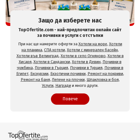
Защо да изберете нас
TopOfertite.com - най-предпочитан онлайн сайт
за почивки и услуги с отстъпки
При нас ще намерите оферти за
Хотели на море
,
Хотели
на планина
,
СПА хотели
,
Хотели с минерален басейн
,
Хотели във Велинград
,
Хотели в село Огняново
,
Хотели в
Хисаря
,
Хотели в Сандански
,
Хотели в Девин
,
Почивки в
чужбина
,
Почивки в Гърция
,
Почивки в Турция
,
Почивки в
Египет
,
Екскурзии
,
Екзотични почивки
,
Ремонт на покриви
,
Ремонт на баня
,
Лепене на плочки
,
Шпакловка и боя
,
Услуги
,
Награди
и много други.
Повече