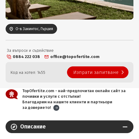
Вход
О-в Закинтос, Гърция
За въпроси и съдействие
0884 222 038
office@topofertite.com
Изпрати запитване
Код на хотел: 1455
TopOfertite.com - най-предпочитан онлайн сайт за
почивки и услуги с отстъпки!
Благодарим на нашите клиенти и партньори
за доверието!
Описание