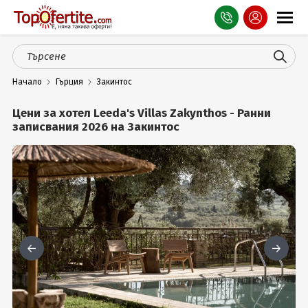
Оферти
Начало
Гърция
Закинтос
СПА
Цени за хотел Leeda's Villas Zakynthos - Ранни
Планина
записвания 2026 на Закинтос
Море
Чужбина
Празници
Турция
Гърция
Услуги