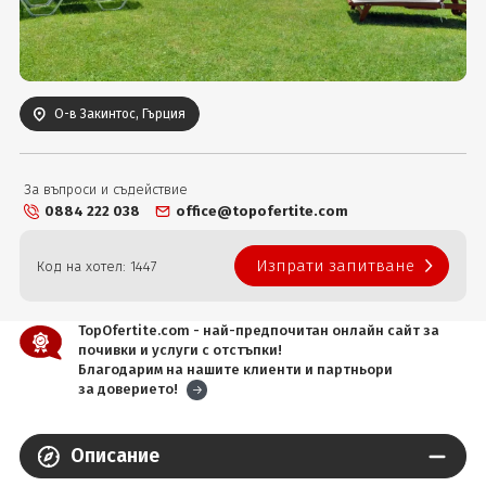
Вход
О-в Закинтос, Гърция
За въпроси и съдействие
0884 222 038
office@topofertite.com
Изпрати запитване
Код на хотел: 1447
TopOfertite.com - най-предпочитан онлайн сайт за
почивки и услуги с отстъпки!
Благодарим на нашите клиенти и партньори
за доверието!
Описание