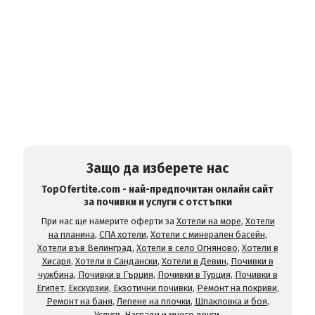
Защо да изберете нас
TopOfertite.com - най-предпочитан онлайн сайт
за почивки и услуги с отстъпки
При нас ще намерите оферти за
Хотели на море
,
Хотели
на планина
,
СПА хотели
,
Хотели с минерален басейн
,
Хотели във Велинград
,
Хотели в село Огняново
,
Хотели в
Хисаря
,
Хотели в Сандански
,
Хотели в Девин
,
Почивки в
чужбина
,
Почивки в Гърция
,
Почивки в Турция
,
Почивки в
Египет
,
Екскурзии
,
Екзотични почивки
,
Ремонт на покриви
,
Ремонт на баня
,
Лепене на плочки
,
Шпакловка и боя
,
Услуги
,
Награди
и много други.