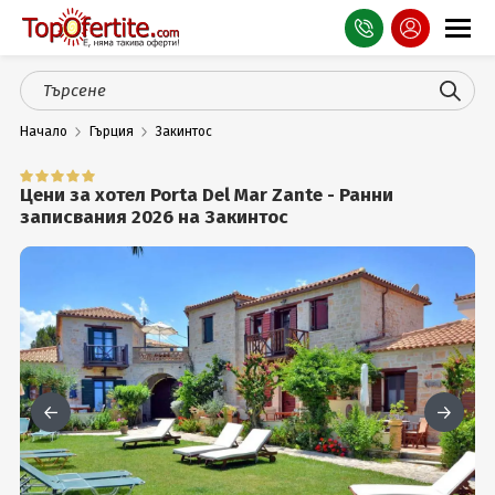
Оферти
Начало
Гърция
Закинтос
СПА
Планина
Цени за хотел Porta Del Mar Zante - Ранни
записвания 2026 на Закинтос
Море
Чужбина
Празници
Турция
Гърция
Услуги