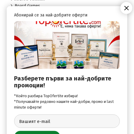
Board Games
Абонирай се за най-добрите оферти
Infinity style pool & Children's pool
Playground
За децата:
Infinity style pool & Children's pool
Playground
Разберете първи за най-добрите
промоции!
Стаи:
*Който разбира TopOfertite избира!
Room Service upon extra charge
*Получавайте редовно нашите най-добри, промо и last
minute оферти!
Safe Deposit Box
Спорт: