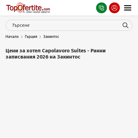
Оферти
Начало
Гърция
Закинтос
СПА
Цени за хотел Capolavoro Suites - Ранни
Планина
записвания 2026 на Закинтос
Море
Чужбина
Празници
Турция
Гърция
Услуги