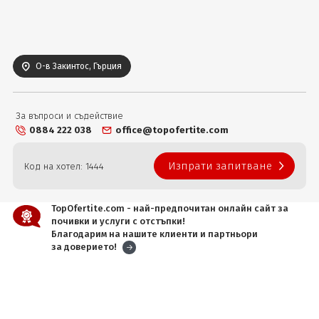
Вход
О-в Закинтос, Гърция
За въпроси и съдействие
0884 222 038
office@topofertite.com
Изпрати запитване
Код на хотел: 1444
TopOfertite.com - най-предпочитан онлайн сайт за
почивки и услуги с отстъпки!
Благодарим на нашите клиенти и партньори
за доверието!