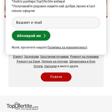
*Който разбира TopOfertite избира!
*Получавайте редовно нашите най-добри, промо и last
minute оферти!
Защо да изберете нас
TopOfertite.com - най-предпочитан онлайн сайт
за почивки и услуги с отстъпки
При нас ще намерите оферти за
Хотели на море
,
Хотели
на планина
,
СПА хотели
,
Хотели с минерален басейн
,
Хотели във Велинград
,
Хотели в село Огняново
,
Хотели в
Хисаря
,
Хотели в Сандански
,
Хотели в Девин
,
Почивки в
Моля, прочетете нашата
Политика за поверителност
чужбина
,
Почивки в Гърция
,
Почивки в Турция
,
Почивки в
Египет
,
Екскурзии
,
Екзотични почивки
,
Ремонт на покриви
,
Ремонт на баня
,
Лепене на плочки
,
Шпакловка и боя
,
Услуги
,
Награди
и много други.
Повече