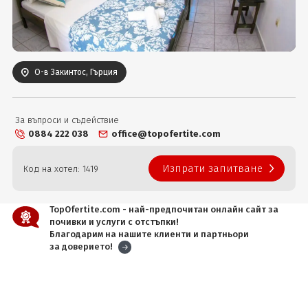
Вход
О-в Закинтос, Гърция
За въпроси и съдействие
0884 222 038
office@topofertite.com
Изпрати запитване
Код на хотел: 1419
TopOfertite.com - най-предпочитан онлайн сайт за
почивки и услуги с отстъпки!
Благодарим на нашите клиенти и партньори
за доверието!