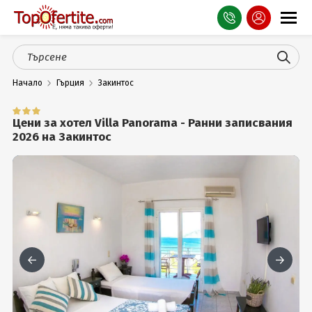
Оферти
Начало
Гърция
Закинтос
СПА
Планина
Цени за хотел Villa Panorama - Ранни записвания
2026 на Закинтос
Море
Чужбина
Празници
Турция
Гърция
Услуги