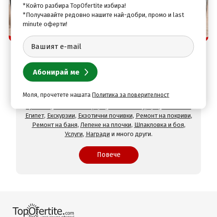
*Който разбира TopOfertite избира!
*Получавайте редовно нашите най-добри, промо и last
minute оферти!
Защо да изберете нас
TopOfertite.com - най-предпочитан онлайн сайт
за почивки и услуги с отстъпки
При нас ще намерите оферти за
Хотели на море
,
Хотели
на планина
,
СПА хотели
,
Хотели с минерален басейн
,
Хотели във Велинград
,
Хотели в село Огняново
,
Хотели в
Моля, прочетете нашата
Политика за поверителност
Хисаря
,
Хотели в Сандански
,
Хотели в Девин
,
Почивки в
чужбина
,
Почивки в Гърция
,
Почивки в Турция
,
Почивки в
Египет
,
Екскурзии
,
Екзотични почивки
,
Ремонт на покриви
,
Ремонт на баня
,
Лепене на плочки
,
Шпакловка и боя
,
Услуги
,
Награди
и много други.
Повече