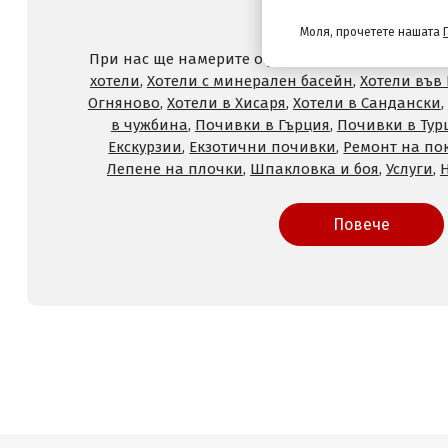
и услуги с отстъпк
Моля, прочетете нашата
При нас ще намерите оферти за
Хотели на море
хотели
,
Хотели с минерален басейн
,
Хотели във
Огняново
,
Хотели в Хисаря
,
Хотели в Сандански
,
в чужбина
,
Почивки в Гърция
,
Почивки в Тур
Екскурзии
,
Екзотични почивки
,
Ремонт на по
Лепене на плочки
,
Шпакловка и боя
,
Услуги
,
Повече