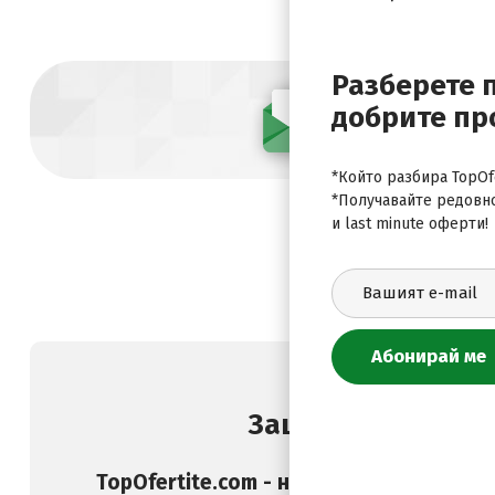
Разберете 
добрите пр
Абонирай се
*Който разбира TopOfe
*Получавайте редовн
и last minute оферти!
Защо да изберете
TopOfertite.com - най-предпочитан он