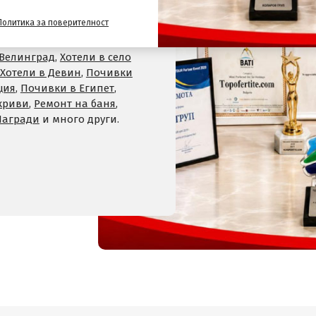
и
Политика за поверителност
,
Хотели на планина
,
СПА
 Велинград
,
Хотели в село
Хотели в Девин
,
Почивки
ция
,
Почивки в Египет
,
криви
,
Ремонт на баня
,
Награди
и много други.