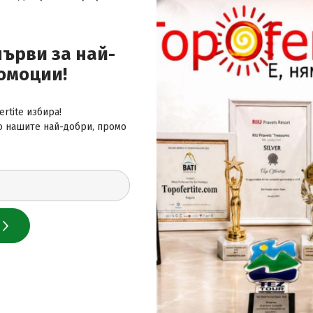
първи за най-
омоции!
 за най-добрите оферти
rtite избира!
о нашите най-добри, промо
 нас
лайн сайт за почивки