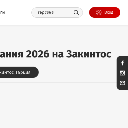
уги
Вход
вания 2026 на Закинтос
кинтос, Гърция