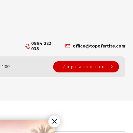
0884 222
office@topofertite.com
038
: 1382
Изпрати запитване