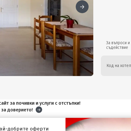
За въпроси и
съдействие
Код на хотел
айт за почивки и услуги с отстъпки!
и
за доверието!
най-добрите оферти