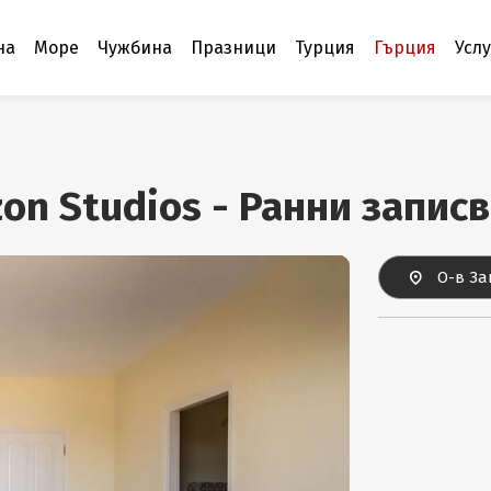
на
Море
Чужбина
Празници
Турция
Гърция
Усл
zon Studios - Ранни запис
О-в За