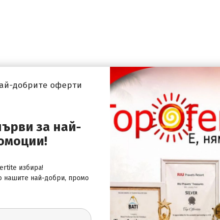
най-добрите оферти
първи за най-
омоции!
rtite избира!
о нашите най-добри, промо