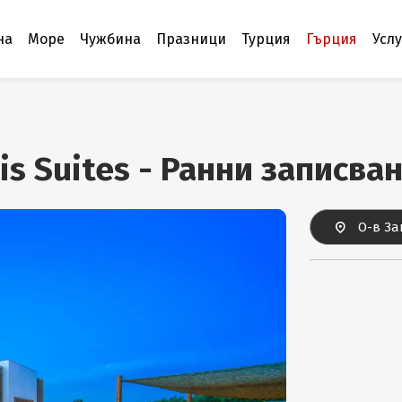
на
Море
Чужбина
Празници
Турция
Гърция
Усл
is Suites - Ранни записва
О-в За