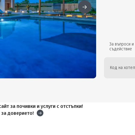
За въпроси и
съдействие
Код на хотел
айт за почивки и услуги с отстъпки!
и
за доверието!