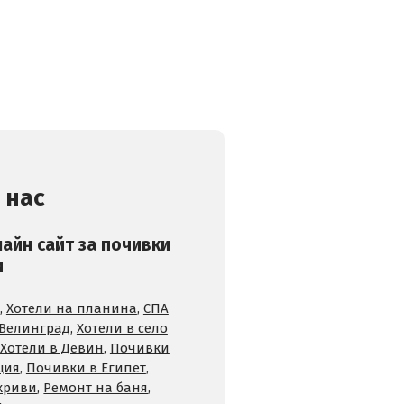
 нас
лайн сайт за почивки
и
,
Хотели на планина
,
СПА
 Велинград
,
Хотели в село
Хотели в Девин
,
Почивки
ция
,
Почивки в Египет
,
криви
,
Ремонт на баня
,