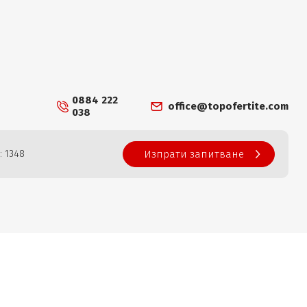
0884 222
office@topofertite.com
038
: 1348
Изпрати запитване