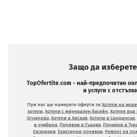
Защо да изберете
TopOfertite.com - най-предпочитан он
и услуги с отстъпк
При нас ще намерите оферти за
Хотели на море
хотели
,
Хотели с минерален басейн
,
Хотели във
Огняново
,
Хотели в Хисаря
,
Хотели в Сандански
,
в чужбина
,
Почивки в Гърция
,
Почивки в Тур
Екскурзии
,
Екзотични почивки
,
Ремонт на по