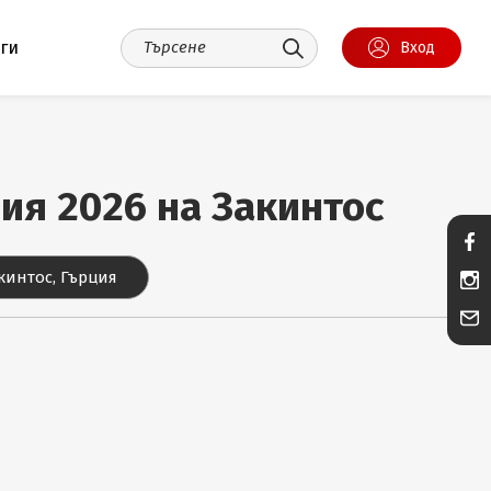
уги
Вход
ния 2026 на Закинтос
кинтос, Гърция