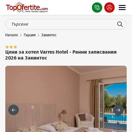
Оферти
Начало
Гърция
Закинтос
СПА
Планина
Цени за хотел Varres Hotel - Ранни записвания
2026 на Закинтос
Море
Чужбина
Празници
Турция
Гърция
Услуги