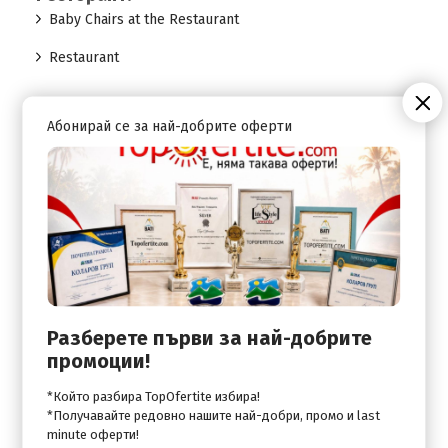
Baby Chairs at the Restaurant
Restaurant
Абонирай се за най-добрите оферти
Спорт:
Billiard (Pool) Table
Satelite TV with all live Sport Channels
Table Soccer
Table Tennis
Разберете първи за най-добрите
Стаи:
промоции!
Conference room
*Който разбира TopOfertite избира!
Games / Play Room
*Получавайте редовно нашите най-добри, промо и last
minute оферти!
Room Service