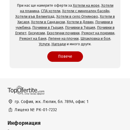
При нас ще намерите оферти за
Хотели на море
,
Хотели
на планина
,
СПА хотели
,
Хотели с минерален басейн
,
Хотели във Велинград
,
Хотели в село Огняново
,
Хотели в
Хисаря
,
Хотели в Сандански
,
Хотели в Девин
,
Почивки в
чужбина
,
Почивки в Гърция
,
Почивки в Турция
,
Почивки в
Египет
,
Екскурзии
,
Екзотични почивки
,
Ремонт на покриви
,
Ремонт на баня
,
Лепене на плочки
,
Шпакловка и боя
,
Услуги
,
Награди
и много други.
Повече
гр. София, жк. Люлин, бл. 789А, офис 1
Лиценз №
РК-01-7232
Информация