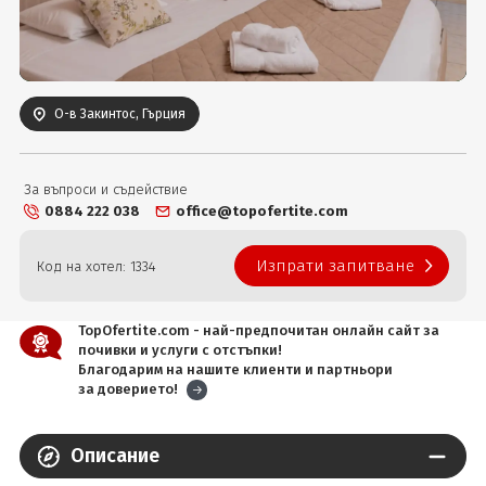
Вход
О-в Закинтос, Гърция
За въпроси и съдействие
0884 222 038
office@topofertite.com
Изпрати запитване
Код на хотел: 1334
TopOfertite.com - най-предпочитан онлайн сайт за
почивки и услуги с отстъпки!
Благодарим на нашите клиенти и партньори
за доверието!
Описание