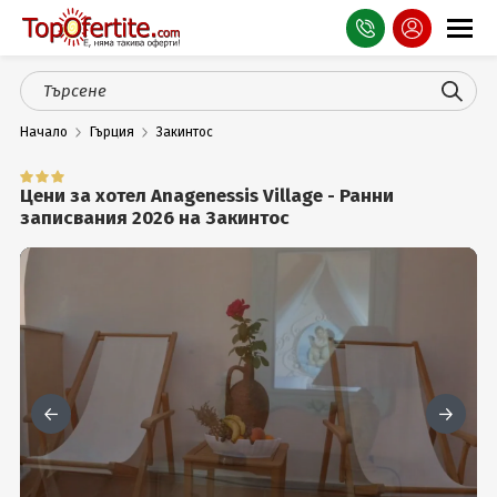
Оферти
Начало
Гърция
Закинтос
СПА
Планина
Цени за хотел Anagenessis Village - Ранни
записвания 2026 на Закинтос
Море
Чужбина
Празници
Турция
Гърция
Услуги