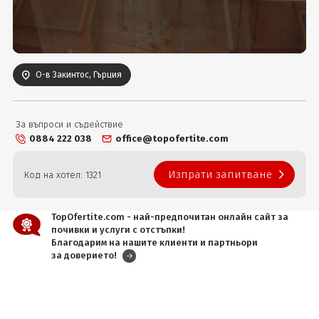
Вход
О-в Закинтос, Гърция
За въпроси и съдействие
0884 222 038
office@topofertite.com
Изпрати запитване
Код на хотел: 1321
TopOfertite.com - най-предпочитан онлайн сайт за
почивки и услуги с отстъпки!
Благодарим на нашите клиенти и партньори
за доверието!