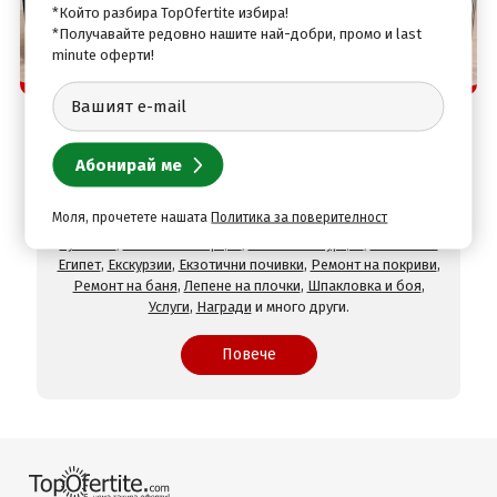
*Който разбира TopOfertite избира!
*Получавайте редовно нашите най-добри, промо и last
minute оферти!
Защо да изберете нас
TopOfertite.com - най-предпочитан онлайн сайт
за почивки и услуги с отстъпки
При нас ще намерите оферти за
Хотели на море
,
Хотели
на планина
,
СПА хотели
,
Хотели с минерален басейн
,
Хотели във Велинград
,
Хотели в село Огняново
,
Хотели в
Моля, прочетете нашата
Политика за поверителност
Хисаря
,
Хотели в Сандански
,
Хотели в Девин
,
Почивки в
чужбина
,
Почивки в Гърция
,
Почивки в Турция
,
Почивки в
Египет
,
Екскурзии
,
Екзотични почивки
,
Ремонт на покриви
,
Ремонт на баня
,
Лепене на плочки
,
Шпакловка и боя
,
Услуги
,
Награди
и много други.
Повече