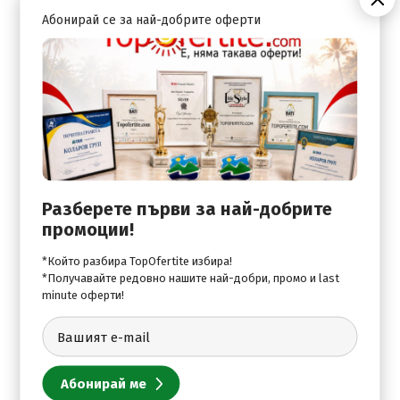
Private mini bus transfer from/to airport (extra charge)
Абонирай се за най-добрите оферти
Private taxi transfer from/to Zakynthos airport (extra
charge)
Private taxi transfer from/to Zakynthos airport (extra
charge)
Стаи:
Разберете първи за най-добрите
Safe Deposit Box
промоции!
Satelite TV
*Който разбира TopOfertite избира!
*Получавайте редовно нашите най-добри, промо и last
minute оферти!
В хотела:
Horse Riding Can be arranged
Wi-Fi Internet Access