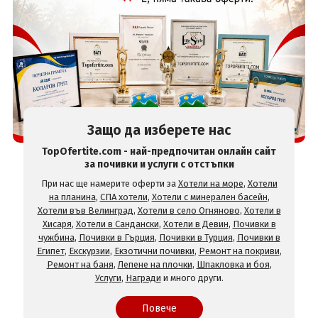
Защо да изберете нас
TopOfertite.com - най-предпочитан онлайн сайт
за почивки и услуги с отстъпки
При нас ще намерите оферти за
Хотели на море
,
Хотели
на планина
,
СПА хотели
,
Хотели с минерален басейн
,
Хотели във Велинград
,
Хотели в село Огняново
,
Хотели в
Хисаря
,
Хотели в Сандански
,
Хотели в Девин
,
Почивки в
чужбина
,
Почивки в Гърция
,
Почивки в Турция
,
Почивки в
Египет
,
Екскурзии
,
Екзотични почивки
,
Ремонт на покриви
,
Ремонт на баня
,
Лепене на плочки
,
Шпакловка и боя
,
Услуги
,
Награди
и много други.
Повече