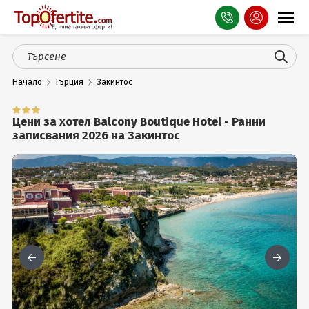
Оферти
Начало
Гърция
Закинтос
СПА
Планина
Цени за хотел Balcony Boutique Hotel - Ранни
записвания 2026 на Закинтос
Море
Чужбина
Празници
Турция
Гърция
Услуги