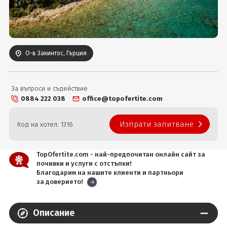
Вход
О-в Закинтос, Гърция
За въпроси и съдействие
0884 222 038
office@topofertite.com
Изпрати запитване
Код на хотел: 1316
TopOfertite.com - най-предпочитан онлайн сайт за
почивки и услуги с отстъпки!
Благодарим на нашите клиенти и партньори
за доверието!
Описание