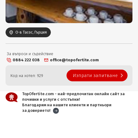
Вход
О-в Тасос, Гърция
За въпроси и съдействие
0884 222 038
office@topofertite.com
Изпрати запитване
Код на хотел: 929
TopOfertite.com - най-предпочитан онлайн сайт за
почивки и услуги с отстъпки!
Благодарим на нашите клиенти и партньори
за доверието!