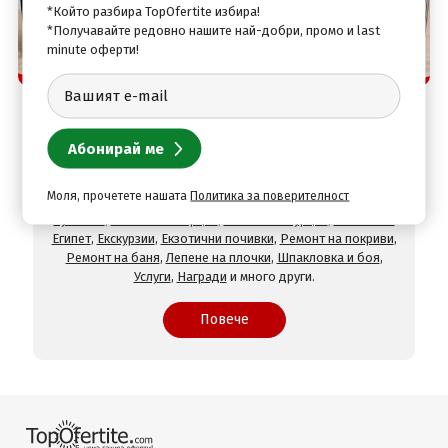
*Който разбира TopOfertite избира!
*Получавайте редовно нашите най-добри, промо и last
minute оферти!
Защо да изберете нас
TopOfertite.com - най-предпочитан онлайн сайт
за почивки и услуги с отстъпки
При нас ще намерите оферти за
Хотели на море
,
Хотели
на планина
,
СПА хотели
,
Хотели с минерален басейн
,
Хотели във Велинград
,
Хотели в село Огняново
,
Хотели в
Моля, прочетете нашата
Политика за поверителност
Хисаря
,
Хотели в Сандански
,
Хотели в Девин
,
Почивки в
чужбина
,
Почивки в Гърция
,
Почивки в Турция
,
Почивки в
Египет
,
Екскурзии
,
Екзотични почивки
,
Ремонт на покриви
,
Ремонт на баня
,
Лепене на плочки
,
Шпакловка и боя
,
Услуги
,
Награди
и много други.
Повече