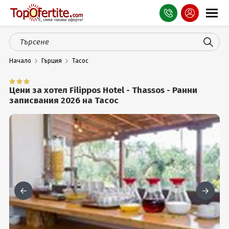
Оферти
Начало
Гърция
Тасос
СПА
Планина
Цени за хотел Filippos Hotel - Thassos - Ранни
записвания 2026 на Тасос
Море
Чужбина
Празници
Турция
Гърция
Услуги