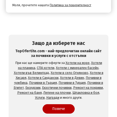
Моля, прочетете нашата
Политика за поверителност
Защо да изберете нас
TopOfertite.com - най-предпочитан онлайн сайт
за почивки и услуги с отстъпки
При нас ще намерите оферти за
Хотели на море
,
Хотели
на планина
,
СПА хотели
,
Хотели с минерален басейн
,
Хотели във Велинград
,
Хотели в село Огняново
,
Хотели в
Хисаря
,
Хотели в Сандански
,
Хотели в Девин
,
Почивки в
чужбина
,
Почивки в Гърция
,
Почивки в Турция
,
Почивки в
Египет
,
Екскурзии
,
Екзотични почивки
,
Ремонт на покриви
,
Ремонт на баня
,
Лепене на плочки
,
Шпакловка и боя
,
Услуги
,
Награди
и много други.
Повече