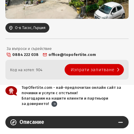
Вход
О-в Тасос, Гърция
За въпроси и съдействие
0884 222 038
office@topofertite.com
Изпрати запитване
Код на хотел: 904
TopOfertite.com - най-предпочитан онлайн сайт за
почивки и услуги с отстъпки!
Благодарим на нашите клиенти и партньори
за доверието!
Описание