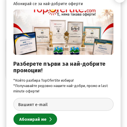
Абонирай се за най-добрите оферти
Абонирай се за най-добрите оферти
Разберете първи за най-добрите
промоции!
*Който разбира TopOfertite избира!
*Получавайте редовно нашите най-добри, промо и last
minute оферти!