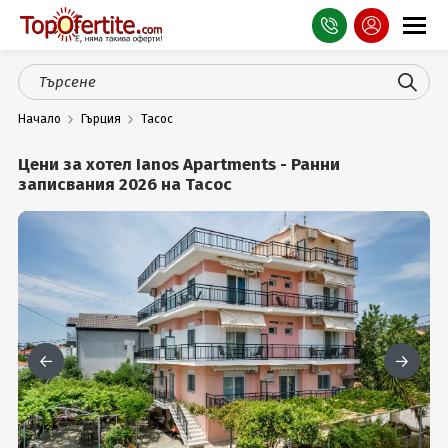
Оферти
Начало
Гърция
Тасос
СПА
Цени за хотел Ianos Apartments - Ранни
Планина
записвания 2026 на Тасос
Море
Чужбина
Празници
Турция
Гърция
Услуги